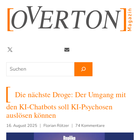
Zum
Inhalt
springen
Twitter
Facebook
YouTube
Telegram
Newsletter
Suchen
Die nächste Droge: Der Umgang mit
den KI-Chatbots soll KI-Psychosen
auslösen können
16. August 2025
Florian Rötzer
74 Kommentare