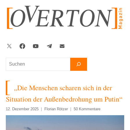
Zum
Inhalt
springen
Twitter
Facebook
YouTube
Telegram
Newsletter
Suchen
„Die Menschen scharen sich in der
Situation der Außenbedrohung um Putin“
12. Dezember 2025
Florian Rötzer
50 Kommentare