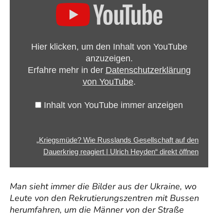
Wie
Russlands
Gesellschaft
Hier klicken, um den Inhalt von YouTube
auf
anzuzeigen.
den
Erfahre mehr in der
Datenschutzerklärung
Dauerkrieg
von YouTube
.
reagiert
|
Inhalt von YouTube immer anzeigen
Ulrich
Heyden“
von
„Kriegsmüde? Wie Russlands Gesellschaft auf den
YouTube
Dauerkrieg reagiert | Ulrich Heyden“ direkt öffnen
anzeigen
Man sieht immer die Bilder aus der Ukraine, wo
Leute von den Rekrutierungszentren mit Bussen
herumfahren, um die Männer von der Straße