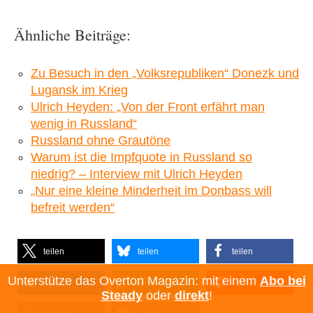
Ähnliche Beiträge:
Zu Besuch in den „Volksrepubliken“ Donezk und
Lugansk im Krieg
Ulrich Heyden: „Von der Front erfährt man
wenig in Russland“
Russland ohne Grautöne
Warum ist die Impfquote in Russland so
niedrig? – Interview mit Ulrich Heyden
„Nur eine kleine Minderheit im Donbass will
befreit werden“
teilen
teilen
teilen
Unterstütze das Overton Magazin: mit einem
Abo bei
teilen
teilen
Pocket
Steady
oder
direkt
!