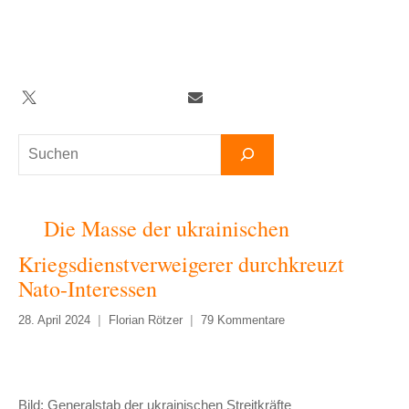
Zum
Inhalt
springen
Twitter
Facebook
YouTube
Telegram
Newsletter
Suchen
Die Masse der ukrainischen
Kriegsdienstverweigerer durchkreuzt
Nato-Interessen
28. April 2024
Florian Rötzer
79 Kommentare
Bild: Generalstab der ukrainischen Streitkräfte