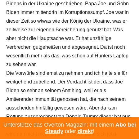
Bidens in der Ukraine geschrieben. Papa Joe und Sohn
Biden immer mittendrin im Korruptionssumpf. Joe war in
dieser Zeit so wtwas wie der König der Ukraine, was er
zeitweise zur eigenen Bereicherung genutzt hat. Was
aber nicht die Hauptsache war. Er hat unzählige
Verbrechen gutgeheißen und abgesegnet. Da ist noch
wesentlich mehr als das, was schon auf Hunters Laptop
zu sehen war.
Die Vorwürfe sind ernst zu nehmen und ich halte sie für
weitgehend zutreffend. Der Verdacht ist der, dass Joe
Biden so sehr an seinem Amt hing, weil er als
Amtierender Immunität genossen hat, die nach seinem
ausscheiden hinfällig gewesen wäre. Aber da kam
Rettung ausgerechnet von Donald Trump: dieser hat nun
Unterstütze das Overton Magazin: mit einem
Abo bei
einen Persilschein für seine Amtszeit bekommen und da
Steady
oder
direkt
!
wird nun nicht mehr ermittelt. Biden kann sich jetzt