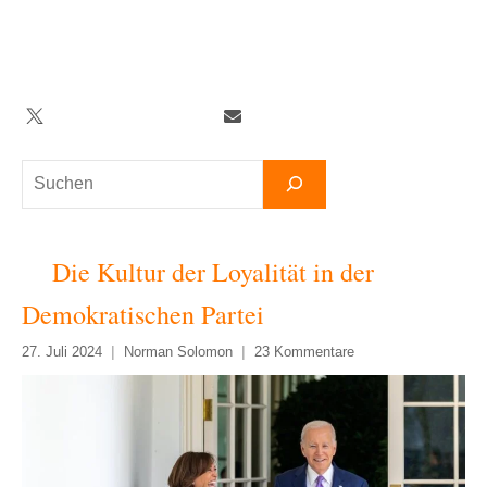
Zum
Inhalt
springen
Twitter
Facebook
YouTube
Telegram
Newsletter
Suchen
Die Kultur der Loyalität in der
Demokratischen Partei
27. Juli 2024
Norman Solomon
23 Kommentare