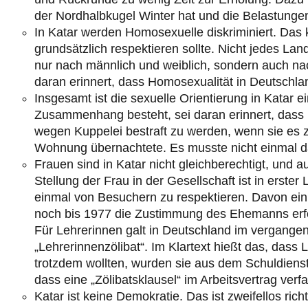
der Nordhalbkugel Winter hat und die Belastungen 
In Katar werden Homosexuelle diskriminiert. Da
grundsätzlich respektieren sollte. Nicht jedes La
nur nach männlich und weiblich, sondern auch na
daran erinnert, dass Homosexualität in Deutschla
Insgesamt ist die sexuelle Orientierung in Katar e
Zusammenhang besteht, sei daran erinnert, dass 
wegen Kuppelei bestraft zu werden, wenn sie es z.
Wohnung übernachtete. Es musste nicht einmal d
Frauen sind in Katar nicht gleichberechtigt, und 
Stellung der Frau in der Gesellschaft ist in erster
einmal von Besuchern zu respektieren. Davon ein
noch bis 1977 die Zustimmung des Ehemanns erfor
Für Lehrerinnen galt in Deutschland im vergange
„Lehrerinnenzölibat“. Im Klartext hießt das, dass 
trotzdem wollten, wurden sie aus dem Schuldienst
dass eine „Zölibatsklausel“ im Arbeitsvertrag verfa
Katar ist keine Demokratie. Das ist zweifellos ric