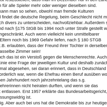
für alle Spieler mehr oder weniger dieselben sind.
s kann man so sehen, obwohl man fremde Kulturen
nd findet die deutsche Regelung, beim Geschlecht nicht 
ch divers zu unterscheiden, nachvollziehbar. Außerdem 
nd nach §175 StGB bis 1994 noch unter Strafe gestellt w
ingeschränkt. Auch wenn vielleicht kein unmittelbarer
Eltern noch bis 1969 Gefahr liefen, nach § 180 STGB
B. erlaubten, dass der Freund ihrer Tochter in derselbe
asselbe Zimmer sein!
auch das ist ein Verstoß gegen die Menschenrechte. Auch
 Linie eine Frage der jeweiligen Kultur und deshalb zunäc
mal abgesehen, sei daran erinnert, dass in Deutschland
derlich war, wenn die Ehefrau einen Beruf ausüben wol
nen Jahrhundert noch jahrzehntelang das s.g.
Lehrerinnen nicht heiraten durften, und wenn sie das
 entlassen. Erst 1957 erklärte das Bundesarbeitsgericht
ssungswidrig ist.
htig. Aber auch bei uns hat die Demokratie bis zur heutig