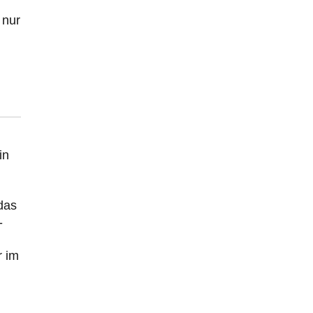
 nur
in
das
-
r im