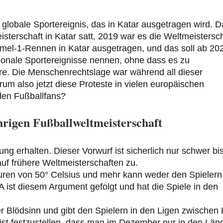
e globale Sportereignis, das in Katar ausgetragen wird. D
isterschaft in Katar satt, 2019 war es die Weltmeistersc
rmel-1-Rennen in Katar ausgetragen, und das soll ab 20
ationale Sportereignisse nennen, ohne dass es zu
. Die Menschenrechtslage war während all dieser
rum also jetzt diese Proteste in vielen europäischen
den Fußballfans?
rigen Fußballweltmeisterschaft
ng erhalten. Dieser Vorwurf ist sicherlich nur schwer bi
h auf frühere Weltmeisterschaften zu.
uren von 50° Celsius und mehr kann weder den Spielern
ist diesem Argument gefolgt und hat die Spiele in den
er Blödsinn und gibt den Spielern in den Ligen zwischen 
ist festzustellen, dass man im Dezember nur in den Län