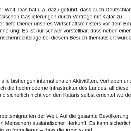
er Welt. Das hat u.a. dazu geführt, dass auch Deutschla
ssischen Gaslieferungen durch Verträge mit Katar zu
 tiefe Diener unseres Wirtschaftsministers vor dem Em
nnerung. Es ist nur schwer vorstellbar, dass neben einer
nschenrechtslage bei diesem Besuch thematisiert wurde
alle bisherigen internationalen Aktivitäten, Vorhaben un
uch die hochmoderne Infrastruktur des Landes, all diese
sicherlich nicht von den Kataris selbst errichtet worde
beitsmigranten der Welt. Auf die gesamte Bevölkerung
en Menschen) ausländischer Herkunft. Es kann sicherlic
g zu formulieren – dass die Arbeits-und