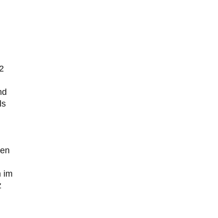
2
nd
ls
sen
n im
z