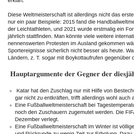
erklärt.
Diese Weltmeisterschaft ist allerdings nicht das erst
nur ein paar Beispiele: 2015 fand die Handballweltme
der Leichtathleten, und 2021 wurde erstmalig ein Fo
jährlich stattfinden. Man könnte viele weitere intern
nennenswerten Protesten im Ausland gekommen wäre
Sportereignisse sicherlich nicht besser als heute. Wa
Ländern, z. T. sogar mit Boykottaufrufen gegenüber 
Hauptargumente der Gegner der diesjäh
Katar hat den Zuschlag nur mit Hilfe von Bestechu
gar nicht zu entkräften, trifft allerdings wohl auc
Eine Fußballweltmeisterschaft bei Tagestemperat
noch den Zuschauern zugemutet werden. Die FIFA 
Dezember verlegt.
Eine Fußballweltmeisterschaft im Winter ist völlig
und Rückrunde zu wenig Zeit zur Erholung. Dazu 