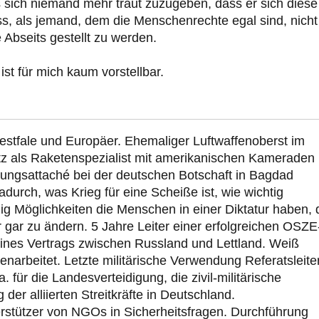
ass sich niemand mehr traut zuzugeben, dass er sich diese
s, als jemand, dem die Menschenrechte egal sind, nicht
e Abseits gestellt zu werden.
st für mich kaum vorstellbar.
estfale und Europäer. Ehemaliger Luftwaffenoberst im
tz als Raketenspezialist mit amerikanischen Kameraden 
ungsattaché bei der deutschen Botschaft in Bagdad
durch, was Krieg für eine Scheiße ist, wie wichtig
g Möglichkeiten die Menschen in einer Diktatur haben, 
 gar zu ändern. 5 Jahre Leiter einer erfolgreichen OSZE
eines Vertrags zwischen Russland und Lettland. Weiß
rbeitet. Letzte militärische Verwendung Referatsleite
 für die Landesverteidigung, die zivil-militärische
er alliierten Streitkräfte in Deutschland.
rstützer von NGOs in Sicherheitsfragen. Durchführung