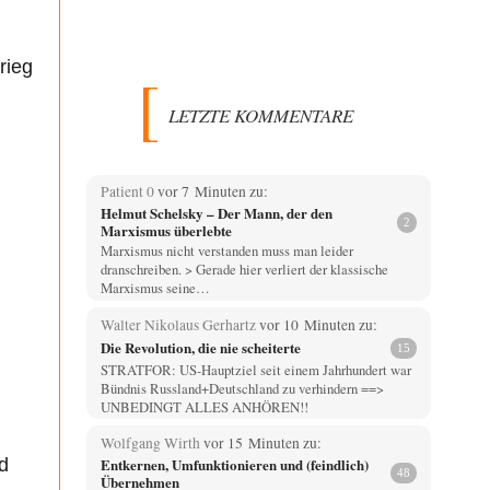
rieg
LETZTE KOMMENTARE
Patient 0
vor 7 Minuten zu:
Helmut Schelsky – Der Mann, der den
2
Marxismus überlebte
Marxismus nicht verstanden muss man leider
dranschreiben. > Gerade hier verliert der klassische
Marxismus seine…
Walter Nikolaus Gerhartz
vor 10 Minuten zu:
Die Revolution, die nie scheiterte
15
STRATFOR: US-Hauptziel seit einem Jahrhundert war
Bündnis Russland+Deutschland zu verhindern ==>
UNBEDINGT ALLES ANHÖREN!!
Wolfgang Wirth
vor 15 Minuten zu:
Entkernen, Umfunktionieren und (feindlich)
d
48
Übernehmen