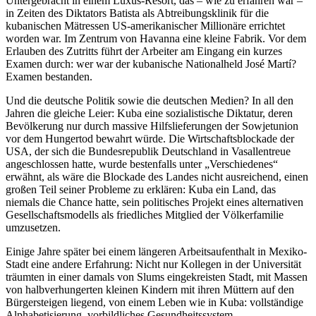
Untergebracht in einem Luxus-Resort, das – wie zu erfahren war –
in Zeiten des Diktators Batista als Abtreibungsklinik für die
kubanischen Mätressen US-amerikanischer Millionäre errichtet
worden war. Im Zentrum von Havanna eine kleine Fabrik. Vor dem
Erlauben des Zutritts führt der Arbeiter am Eingang ein kurzes
Examen durch: wer war der kubanische Nationalheld José Martí?
Examen bestanden.
Und die deutsche Politik sowie die deutschen Medien? In all den
Jahren die gleiche Leier: Kuba eine sozialistische Diktatur, deren
Bevölkerung nur durch massive Hilfslieferungen der Sowjetunion
vor dem Hungertod bewahrt würde. Die Wirtschaftsblockade der
USA, der sich die Bundesrepublik Deutschland in Vasallentreue
angeschlossen hatte, wurde bestenfalls unter „Verschiedenes“
erwähnt, als wäre die Blockade des Landes nicht ausreichend, einen
großen Teil seiner Probleme zu erklären: Kuba ein Land, das
niemals die Chance hatte, sein politisches Projekt eines alternativen
Gesellschaftsmodells als friedliches Mitglied der Völkerfamilie
umzusetzen.
Einige Jahre später bei einem längeren Arbeitsaufenthalt in Mexiko-
Stadt eine andere Erfahrung: Nicht nur Kollegen in der Universität
träumten in einer damals von Slums eingekreisten Stadt, mit Massen
von halbverhungerten kleinen Kindern mit ihren Müttern auf den
Bürgersteigen liegend, von einem Leben wie in Kuba: vollständige
Alphabetisierung, vorbildliches Gesundheitssystem,