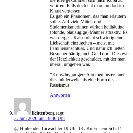
die Idee gekommen sich nach Kuba zu
verirren. Falls doch hat man ihn dort im
Knast vergessen.
Es gab ein Phänomen, das man erläutern
sollte. Auf viele Mittel- und
Südamerikanerinnen wirken hellhäutige
(blonde, blauäugige) Männer attraktiv. Es
war dergestalt also nicht schwierig eine
Liebschaft einzugehen – meist mit
Familienanschluss. Und natürlich ließen
Besucher häufig auch Geld dort. Dies war
der Herzlichkeit geschuldet, mit der man
überall umgeben war.
*Kritische, jüngere Stimmen bezeichnen
dies mittlerweile als eine Form des
Rassismus.
Antworten
lichtenberg
sagt:
3. Juni 2026 um 19:36 Uhr
@ Hinkender Torwächter 19 Uhr 13 : Kuba – ein Schaf?