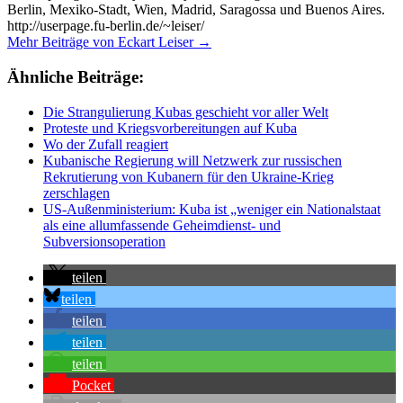
Berlin, Mexiko-Stadt, Wien, Madrid, Saragossa und Buenos Aires.
http://userpage.fu-berlin.de/~leiser/
Mehr Beiträge von Eckart Leiser →
Ähnliche Beiträge:
Die Strangulierung Kubas geschieht vor aller Welt
Proteste und Kriegsvorbereitungen auf Kuba
Wo der Zufall reagiert
Kubanische Regierung will Netzwerk zur russischen
Rekrutierung von Kubanern für den Ukraine-Krieg
zerschlagen
US-Außenministerium: Kuba ist „weniger ein Nationalstaat
als eine allumfassende Geheimdienst- und
Subversionsoperation
teilen
teilen
teilen
teilen
teilen
Pocket