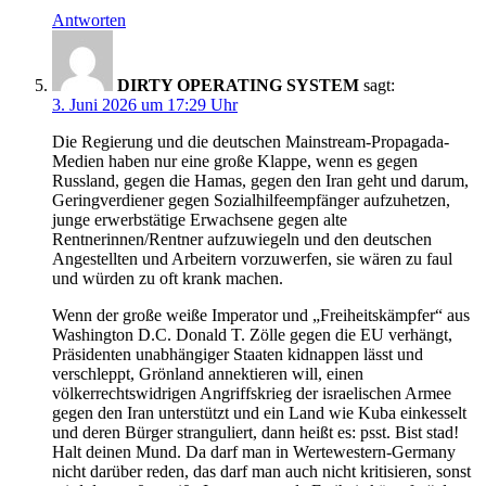
Antworten
DIRTY OPERATING SYSTEM
sagt:
3. Juni 2026 um 17:29 Uhr
Die Regierung und die deutschen Mainstream-Propagada-
Medien haben nur eine große Klappe, wenn es gegen
Russland, gegen die Hamas, gegen den Iran geht und darum,
Geringverdiener gegen Sozialhilfeempfänger aufzuhetzen,
junge erwerbstätige Erwachsene gegen alte
Rentnerinnen/Rentner aufzuwiegeln und den deutschen
Angestellten und Arbeitern vorzuwerfen, sie wären zu faul
und würden zu oft krank machen.
Wenn der große weiße Imperator und „Freiheitskämpfer“ aus
Washington D.C. Donald T. Zölle gegen die EU verhängt,
Präsidenten unabhängiger Staaten kidnappen lässt und
verschleppt, Grönland annektieren will, einen
völkerrechtswidrigen Angriffskrieg der israelischen Armee
gegen den Iran unterstützt und ein Land wie Kuba einkesselt
und deren Bürger stranguliert, dann heißt es: psst. Bist stad!
Halt deinen Mund. Da darf man in Wertewestern-Germany
nicht darüber reden, das darf man auch nicht kritisieren, sonst