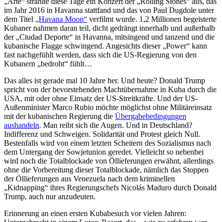
„Arte“ strahlte diese Tage ein Konzert der „Rolling Stones“ aus, das
im Jahr 2016 in Havanna stattfand und das von Paul Dugdole unter
dem Titel
„Havana Moon“
verfilmt wurde. 1,2 Millionen begeisterte
Kubaner nahmen daran teil, dicht gedrängt innerhalb und außerhalb
der „Ciudad Deporte“ in Havanna, mitsingend und tanzend und die
kubanische Flagge schwingend. Angesichts dieser „Power“ kann
fast nachgefühlt werden, dass sich die US-Regierung von den
Kubanern „bedroht“ fühlt…
Das alles ist gerade mal 10 Jahre her. Und heute? Donald Trump
spricht von der bevorstehenden Machtübernahme in Kuba durch die
USA, mit oder ohne Einsatz der US-Streitkräfte. Und der US-
Außenminister Marco Rubio möchte möglichst ohne Militäreinsatz
mit der kubanischen Regierung die
Übergabebedingungen
aushandeln
. Man reibt sich die Augen. Und in Deutschland?
Indifferenz und Schweigen. Solidarität und Protest gleich Null.
Bestenfalls wird von einem letzten Scheitern des Sozialismus nach
dem Untergang der Sowjetunion geredet. Vielleicht so nebenbei
wird noch die Totalblockade von Öllieferungen erwähnt, allerdings
ohne die Vorbereitung dieser Totalblockade, nämlich das Stoppen
der Öllieferungen aus Venezuela nach dem kriminellen
„Kidnapping“ ihres Regierungschefs Nicolás Maduro durch Donald
Trump, auch nur anzudeuten.
Erinnerung an einen ersten Kubabesuch vor vielen Jahren: