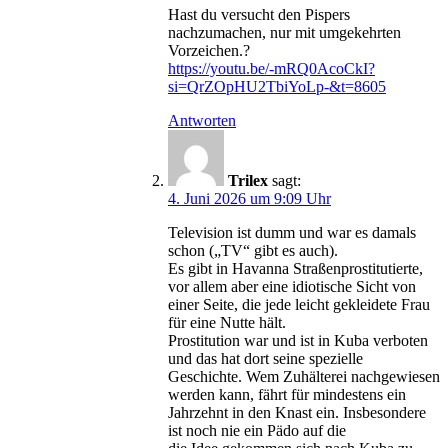
Hast du versucht den Pispers
nachzumachen, nur mit umgekehrten
Vorzeichen.?
https://youtu.be/-mRQ0AcoCkI?
si=QrZOpHU2TbiYoLp-&t=8605
Antworten
Trilex
sagt:
4. Juni 2026 um 9:09 Uhr
Television ist dumm und war es damals
schon („TV“ gibt es auch).
Es gibt in Havanna Straßenprostitutierte,
vor allem aber eine idiotische Sicht von
einer Seite, die jede leicht gekleidete Frau
für eine Nutte hält.
Prostitution war und ist in Kuba verboten
und das hat dort seine spezielle
Geschichte. Wem Zuhälterei nachgewiesen
werden kann, fährt für mindestens ein
Jahrzehnt in den Knast ein. Insbesondere
ist noch nie ein Pädo auf die