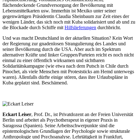
flächendeckende Grundversorgung der Bevölkerung mit
Lebensmittelkarten usw. Immerhin ist Mexiko unter seiner
gegenwärtigen Präsidentin Claudia Sheinbaum zur Zeit eines der
wenigen Länder, das sich noch mit Kuba solidarisiert und ab und zu
die Blockade durch Schiffe mit
Hilfslieferungen
durchbricht.
Und was macht Deutschland in der aktuellen Situation? Kein Wort
der Regierung zur gnadenlosen Strangulierung des Landes und
seiner Bevölkerung durch die USA. Aber auch im Spektrum
alternativer Kräfte und linker Gruppen/Parteien reicht es noch nicht
einmal zu einer öffentlich wirksamen und sichtbaren
Solidaritätskampagne (wie etwa nach dem Putsch in Chile durch
Pinochet, als viele Menschen mit Proteststicks am Hemd unterwegs
waren). Allenfalls dürfte einige stören, dass ihre Urlaubspläne in
Kuba geplatzt sind. Beschämend.
Eckart Leiser
, Prof. Dr., ist Privatdozent an der Freien Universität
Berlin und arbeitet als Psychotherapeut in eigener Praxis in
Saragossa (Spanien). Seine Arbeitsschwerpunkte sind die
epistemologischen Grundlagen der Psychologie sowie strukturale
Anthropologie und Psychoanalyse. Lehrtätigkeit in Frankfurt,