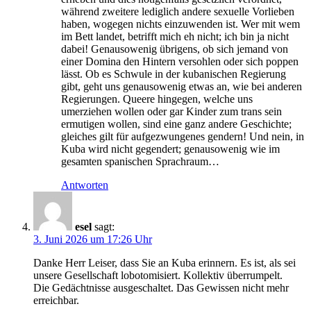
während zweitere lediglich andere sexuelle Vorlieben
haben, wogegen nichts einzuwenden ist. Wer mit wem
im Bett landet, betrifft mich eh nicht; ich bin ja nicht
dabei! Genausowenig übrigens, ob sich jemand von
einer Domina den Hintern versohlen oder sich poppen
lässt. Ob es Schwule in der kubanischen Regierung
gibt, geht uns genausowenig etwas an, wie bei anderen
Regierungen. Queere hingegen, welche uns
umerziehen wollen oder gar Kinder zum trans sein
ermutigen wollen, sind eine ganz andere Geschichte;
gleiches gilt für aufgezwungenes gendern! Und nein, in
Kuba wird nicht gegendert; genausowenig wie im
gesamten spanischen Sprachraum…
Antworten
esel
sagt:
3. Juni 2026 um 17:26 Uhr
Danke Herr Leiser, dass Sie an Kuba erinnern. Es ist, als sei
unsere Gesellschaft lobotomisiert. Kollektiv überrumpelt.
Die Gedächtnisse ausgeschaltet. Das Gewissen nicht mehr
erreichbar.