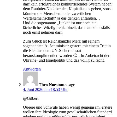
darf kein erfolgreiches konkurrierendes System neben
dem Raubtier-Neoliberalen Kapitalismus geben, sonst
könnten die Menschen in der „westlichen
Wertegemeinschaft“ ja das denken anfangen…
Und die sogenannte „Linke“ ist nur noch ein
lächerliches Witzfigurenkabinett, das man keinesfalls
noch ernst nehmen darf.
Zum Glück ist Reichskanzler Merz mit seinem
sogenannten Außenminister gestern mit einem Tritt in
die Eier aus dem UN-Sicherheitsrat
herauskomplimentiert worden 😉 . In Anbetracht der
Ukraine- und Israelpolitik und das völlig zu recht.
Antworten
Theo Noestonto
sagt:
4. Juni 2026 um 18:53 Uhr
@Gilbert
Queere und Schwule haben wenig gemeinsam; erstere
wollen ihre Ideologie zum gesellschaftlichen Standard
erheben und dies nötigenfalls gesetzlich verordnet,