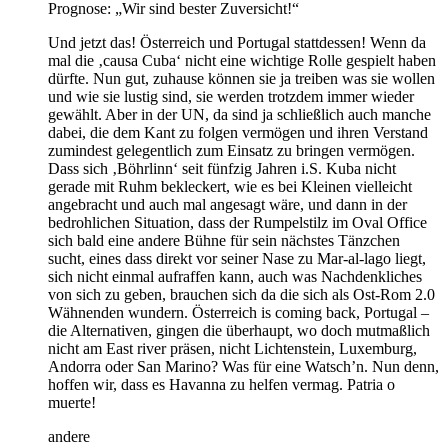
Prognose: „Wir sind bester Zuversicht!“
Und jetzt das! Österreich und Portugal stattdessen! Wenn da
mal die ‚causa Cuba‘ nicht eine wichtige Rolle gespielt haben
dürfte. Nun gut, zuhause können sie ja treiben was sie wollen
und wie sie lustig sind, sie werden trotzdem immer wieder
gewählt. Aber in der UN, da sind ja schließlich auch manche
dabei, die dem Kant zu folgen vermögen und ihren Verstand
zumindest gelegentlich zum Einsatz zu bringen vermögen.
Dass sich ‚Böhrlinn‘ seit fünfzig Jahren i.S. Kuba nicht
gerade mit Ruhm bekleckert, wie es bei Kleinen vielleicht
angebracht und auch mal angesagt wäre, und dann in der
bedrohlichen Situation, dass der Rumpelstilz im Oval Office
sich bald eine andere Bühne für sein nächstes Tänzchen
sucht, eines dass direkt vor seiner Nase zu Mar-al-lago liegt,
sich nicht einmal aufraffen kann, auch was Nachdenkliches
von sich zu geben, brauchen sich da die sich als Ost-Rom 2.0
Wähnenden wundern. Österreich is coming back, Portugal –
die Alternativen, gingen die überhaupt, wo doch mutmaßlich
nicht am East river präsen, nicht Lichtenstein, Luxemburg,
Andorra oder San Marino? Was für eine Watsch’n. Nun denn,
hoffen wir, dass es Havanna zu helfen vermag. Patria o
muerte!
andere