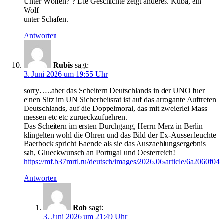
Unter Wölfen? ? Die Geschichte zeigt anderes. Kuba, ein
Wolf
unter Schafen.
Antworten
Rubis
sagt:
3. Juni 2026 um 19:55 Uhr
sorry…..aber das Scheitern Deutschlands in der UNO fuer
einen Sitz im UN Sicherheitsrat ist auf das arrogante Auftreten
Deutschlands, auf die Doppelmoral, das mit zweierlei Mass
messen etc etc zurueckzufuehren.
Das Scheitern im ersten Durchgang, Herrn Merz in Berlin
klingelten wohl die Ohren und das Bild der Ex-Aussenleuchte
Baerbock spricht Baende als sie das Auszaehlungsergebnis
sah, Glueckwunsch an Portugal und Oesterreich!
https://mf.b37mrtl.ru/deutsch/images/2026.06/article/6a2060f
Antworten
Rob
sagt:
3. Juni 2026 um 21:49 Uhr