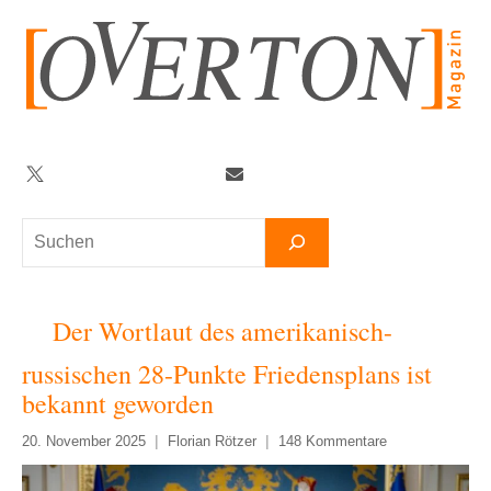
Zum
Inhalt
springen
Twitter
Facebook
YouTube
Telegram
Newsletter
Suchen
Der Wortlaut des amerikanisch-
russischen 28-Punkte Friedensplans ist
bekannt geworden
20. November 2025
Florian Rötzer
148 Kommentare