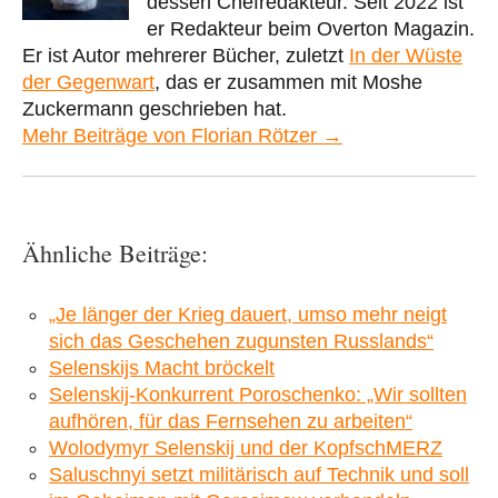
dessen Chefredakteur. Seit 2022 ist
er Redakteur beim Overton Magazin.
Er ist Autor mehrerer Bücher, zuletzt
In der Wüste
der Gegenwart
, das er zusammen mit Moshe
Zuckermann geschrieben hat.
Mehr Beiträge von Florian Rötzer →
Ähnliche Beiträge:
„Je länger der Krieg dauert, umso mehr neigt
sich das Geschehen zugunsten Russlands“
Selenskijs Macht bröckelt
Selenskij-Konkurrent Poroschenko: „Wir sollten
aufhören, für das Fernsehen zu arbeiten“
Wolodymyr Selenskij und der KopfschMERZ
Saluschnyi setzt militärisch auf Technik und soll