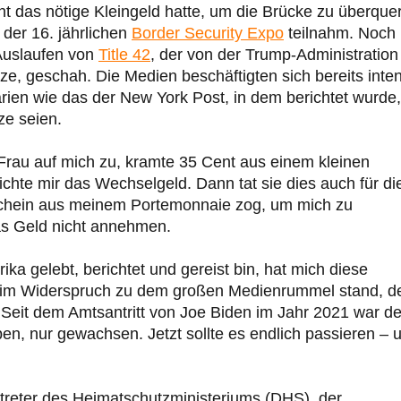
icht das nötige Kleingeld hatte, um die Brücke zu überque
der 16. jährlichen
Border Security Expo
teilnahm. Noch
 Auslaufen von
Title 42
, der von der Trump-Administration
ze, geschah. Die Medien beschäftigten sich bereits inten
ien wie das der New York Post, in dem berichtet wurde,
e seien.
rau auf mich zu, kramte 35 Cent aus einem kleinen
chte mir das Wechselgeld. Dann tat sie dies auch für di
Schein aus meinem Portemonnaie zog, um mich zu
das Geld nicht annehmen.
a gelebt, berichtet und gereist bin, hat mich diese
ie im Widerspruch zu dem großen Medienrummel stand, d
Seit dem Amtsantritt von Joe Biden im Jahr 2021 war de
en, nur gewachsen. Jetzt sollte es endlich passieren – 
rtreter des Heimatschutzministeriums (DHS), der