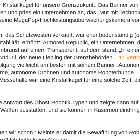
r Kristallkugel für unsere Grenzzukunft. Das Banner von
ken und pries ein Unternehmen an, das „Mut mit Technol
n seine MegaPop-Hochleistungsüberwachungskamera vor
, das Schutzwesten verkauft, war eher bodenständig (o
tabilität, erhöht“. Armored Republic, ein Unternehmen, 
 Inbrunst auf einem Transparent, auf dem stand: „In einer
 Anduril, der neue Liebling der Grenzbehörden –
11 Vertr
folgung vielleicht am besten mit seinem Banner „Autono
türme, autonome Drohnen und autonome Roboterhunde
Messehalle war eine Kristallkugel für eine solche Zeit, di
ie Antwort des Ghost-Robotik-Typen und zeigte dann auf
Waffen ausstatten, und sie können in Kasernen eindrin
en wir schon.“ Meinte er damit die Bewaffnung von Rob
? Ich hatte keine Ahnung.