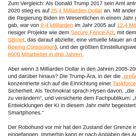
Zum Vergleich: Als Donald Trump 2017 sein Amt ant
2020 stieg es auf
25,4 Milliarden Dollar
an. Mit ander
die Regierung Biden im Wesentlichen in einem Jahr g
gab, war von
9,4 Milliarden
im Jahr 2005 auf
12,4 Mil
riesiger Projekte wie dem
Secure Fence Act
, mit de
SBInet
, das darauf abzielte, eine virtuelle Mauer a
Boeing Corporation
), und der größten Einstellungsw
8000 Mitarbeiter in drei Jahren.
Aber wenn 3 Milliarden Dollar in den Jahren 2005-2
und darüber hinaus? Die Trump-Ära, in der die
„groß
konzentrierte sich auf die Einrichtung einer
Taskforce 
Sicherheit. Als Technokrat sprach Hysen davon, „die
zu verändern“, und versicherte dem Fachpublikum: „I
Entwicklungen der KI in diesem Jahr mehr begeistert
Smartphones.“
Der Robohund vor mir hat den Zustand der Grenze i
eingefangen. Immerhin kann er nach Angaben des An