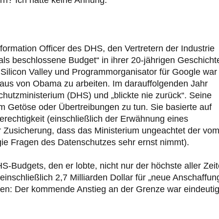
nformation Officer des DHS, den Vertretern der Industrie
als beschlossene Budget“ in ihrer 20-jährigen Geschicht
Silicon Valley und Programmorganisator für Google war
s von Obama zu arbeiten. Im darauffolgenden Jahr
chutzministerium (DHS) und „blickte nie zurück“. Seine
m Getöse oder Übertreibungen zu tun. Sie basierte auf
rechtigkeit (einschließlich der Erwähnung eines
 Zusicherung, dass das Ministerium ungeachtet der vo
e Fragen des Datenschutzes sehr ernst nimmt).
-Budgets, den er lobte, nicht nur der höchste aller Zeit
einschließlich 2,7 Milliarden Dollar für „neue Anschaffu
ten: Der kommende Anstieg an der Grenze war eindeuti