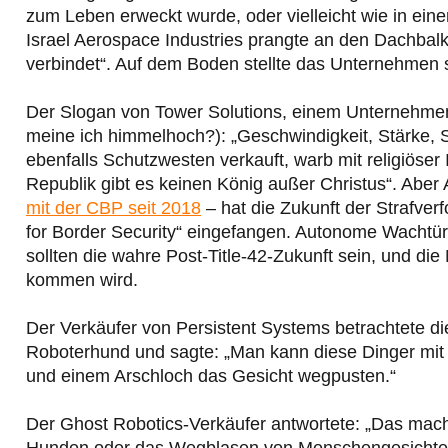
zum Leben erweckt wurde, oder vielleicht wie in eine
Israel Aerospace Industries prangte an den Dachbal
verbindet“. Auf dem Boden stellte das Unternehme
Der Slogan von Tower Solutions, einem Unternehmen
meine ich himmelhoch?): „Geschwindigkeit, Stärke, S
ebenfalls Schutzwesten verkauft, warb mit religiöser
Republik gibt es keinen König außer Christus“. Aber
mit der CBP seit 2018
– hat die Zukunft der Strafver
for Border Security“ eingefangen. Autonome Wach
sollten die wahre Post-Title-42-Zukunft sein, und die 
kommen wird.
Der Verkäufer von Persistent Systems betrachtete d
Roboterhund und sagte: „Man kann diese Dinger mit 
und einem Arschloch das Gesicht wegpusten.“
Der Ghost Robotics-Verkäufer antwortete: „Das mach
Hunden oder das Wegblasen von Menschengesichtern