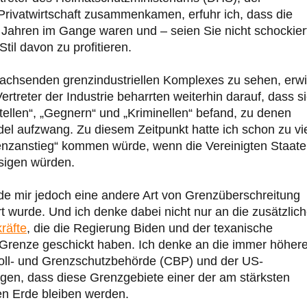
ivatwirtschaft zusammenkamen, erfuhr ich, dass die
t Jahren im Gange waren und – seien Sie nicht schockiert
il davon zu profitieren.
 wachsenden grenzindustriellen Komplexes zu sehen, erw
rtreter der Industrie beharrten weiterhin darauf, dass s
tellen“, „Gegnern“ und „Kriminellen“ befand, zu denen
del aufzwang. Zu diesem Zeitpunkt hatte ich schon zu vi
enzanstieg“ kommen würde, wenn die Vereinigten Staat
ssigen würden.
rde mir jedoch eine andere Art von Grenzüberschreitung
t wurde. Und ich denke dabei nicht nur an die zusätzlic
räfte
, die die Regierung Biden und der texanische
 Grenze geschickt haben. Ich denke an die immer höher
Zoll- und Grenzschutzbehörde (CBP) und der US-
rgen, dass diese Grenzgebiete einer der am stärksten
en Erde bleiben werden.