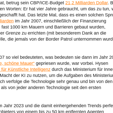
rat, betrug sein CBP/ICE-Budget
21,2 Milliarden Dollar
. B
en Worten: Er hat vier Jahre gebraucht, um das zu tun,
eschafft hat. Das letzte Mal, dass es einen solchen Sp
liarden
im Jahr 2007, einschließlich der Finanzierung
m fast 1000 km Mauern und Barrieren gebaut wurden,
n der Grenze zu errichten (mit besonderem Dank an die
elle, die jemals von der Border Patrol unternommen wurd
007 so viel bedeuteten, was bedeuten sie dann im Jahr 
e, schöne Mauer“
gepriesen wurde, war vorbei. Hysen
für Künstliche Intelligenz
durch das Ministerium für Inne
 Macht der KI zu nutzen, um die Aufgaben des Ministeri
ch verfolge die Technologie sehr genau und bin von den
 als von jeder anderen Technologie seit den ersten
m Jahr 2023 und die damit einhergehenden Trends perfe
bieters von einem bis zu 50 km entfernten Agenten