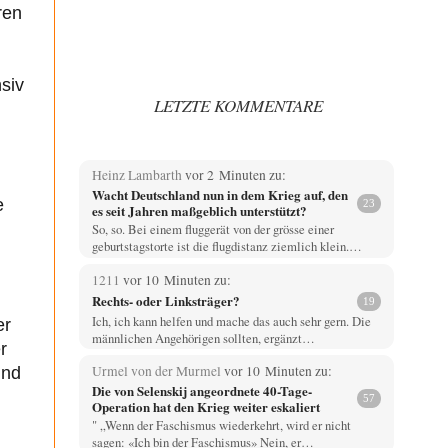
ren
siv
LETZTE KOMMENTARE
Heinz Lambarth
vor 2 Minuten zu:
Wacht Deutschland nun in dem Krieg auf, den
e
23
es seit Jahren maßgeblich unterstützt?
So, so. Bei einem fluggerät von der grösse einer
geburtstagstorte ist die flugdistanz ziemlich klein.…
1211
vor 10 Minuten zu:
Rechts- oder Linksträger?
19
Ich, ich kann helfen und mache das auch sehr gern. Die
er
männlichen Angehörigen sollten, ergänzt…
r
Urmel von der Murmel
vor 10 Minuten zu:
und
Die von Selenskij angeordnete 40-Tage-
57
Operation hat den Krieg weiter eskaliert
" „Wenn der Faschismus wiederkehrt, wird er nicht
sagen: «Ich bin der Faschismus» Nein, er…