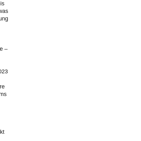
is
 was
rung
e –
2023
re
ums
kt