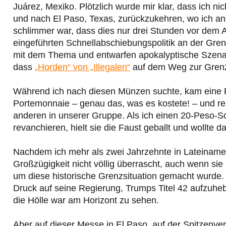
Juárez, Mexiko. Plötzlich wurde mir klar, dass ich n
und nach El Paso, Texas, zurückzukehren, wo ich an 
schlimmer war, dass dies nur drei Stunden vor dem
eingeführten Schnellabschiebungspolitik an der Gren
mit dem Thema und entwarfen apokalyptische Szenar
dass
„Horden“ von „Illegalen“
auf dem Weg zur Grenz
Während ich nach diesen Münzen suchte, kam eine F
Portemonnaie – genau das, was es kostete! – und rei
anderen in unserer Gruppe. Als ich einen 20-Peso-
revanchieren, hielt sie die Faust geballt und wollte 
Nachdem ich mehr als zwei Jahrzehnte in Lateinamerik
Großzügigkeit nicht völlig überrascht, auch wenn s
um diese historische Grenzsituation gemacht wurde. 
Druck auf seine Regierung, Trumps Titel 42 aufzuheb
die Hölle war am Horizont zu sehen.
Aber auf dieser Messe in El Paso, auf der Spitzenve