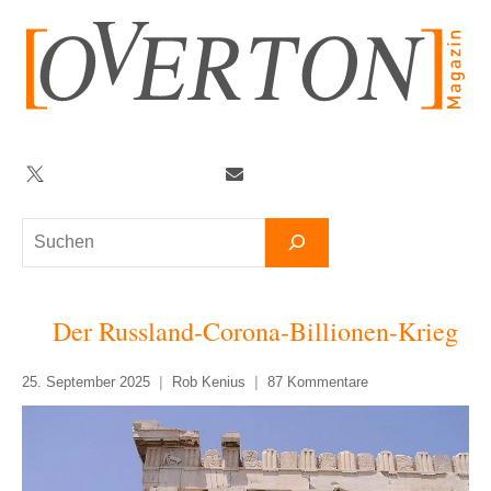
Zum
Inhalt
springen
Twitter
Facebook
YouTube
Telegram
Newsletter
Suchen
Der Russland-Corona-Billionen-Krieg
25. September 2025
Rob Kenius
87 Kommentare