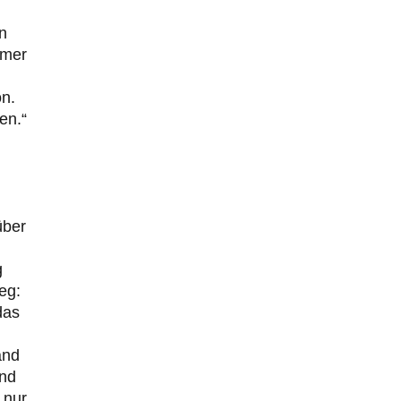
n
mmer
on.
en.“
über
g
eg:
das
and
und
 nur