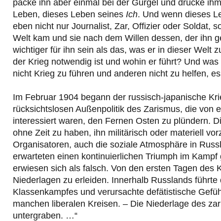
packe ihn aber einmal bei der Gurgel und drücke ihm di
Leben, dieses Leben seines
Ich
. Und wenn dieses L
eben nicht nur Journalist, Zar, Offizier oder Soldat,
Welt kam und sie nach dem Willen dessen, der ihn g
wichtiger für ihn sein als das, was er in dieser Welt 
der Krieg notwendig ist und wohin er führt? Und was d
nicht Krieg zu führen und anderen nicht zu helfen, es
Im Februar 1904 begann der russisch-japanische Kri
rücksichtslosen Außenpolitik des Zarismus, die von 
interessiert waren, den Fernen Osten zu plündern. Di
ohne Zeit zu haben, ihn militärisch oder materiell vo
Organisatoren, auch die soziale Atmosphäre in Russl
erwarteten einen kontinuierlichen Triumph im Kampf 
erwiesen sich als falsch. Von den ersten Tagen des 
Niederlagen zu erleiden. Innerhalb Russlands führte 
Klassenkampfes und verursachte defätistische Gefüh
manchen liberalen Kreisen. – Die Niederlage des zari
untergraben. …“