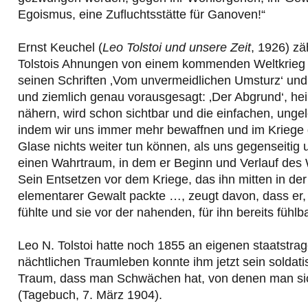
Egoismus, eine Zufluchtsstätte für Ganoven!“
Ernst Keuchel (
Leo Tolstoi und unsere Zeit
, 1926) zä
Tolstois Ahnungen von einem kommenden Weltkrieg 
seinen Schriften ‚Vom unvermeidlichen Umsturz‘ und
und ziemlich genau vorausgesagt: ‚Der Abgrund‘, heiß
nähern, wird schon sichtbar und die einfachen, unge
indem wir uns immer mehr bewaffnen und im Kriege g
Glase nichts weiter tun können, als uns gegenseitig 
einen Wahrtraum, in dem er Beginn und Verlauf des W
Sein Entsetzen vor dem Kriege, das ihn mitten in der
elementarer Gewalt packte …, zeugt davon, dass er, al
fühlte und sie vor der nahenden, für ihn bereits fühlba
Leo N. Tolstoi hatte noch 1855 an eigenen staatstrag
nächtlichen Traumleben konnte ihm jetzt sein soldat
Traum, dass man Schwächen hat, von denen man sich 
(Tagebuch, 7. März 1904).