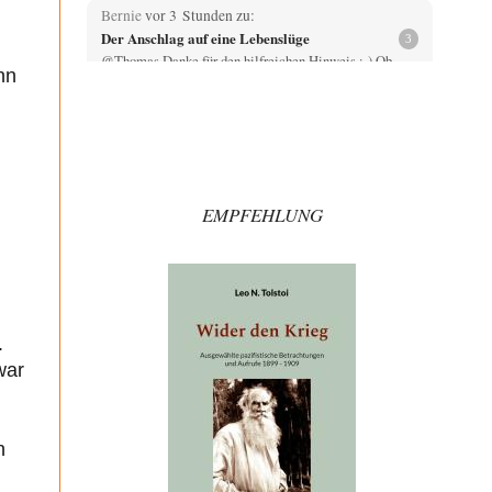
Bernie
vor 3 Stunden zu:
Der Anschlag auf eine Lebenslüge
3
@Thomas Danke für den hilfreichen Hinweis ;-) Ob
nn
Hamed Abdel-Samad seine Thesen von Ex-US-
Präsident Bush…
Klau-Die
vor 3 Stunden zu:
Helmut Schelsky – Der Mann, der den
27
Marxismus überlebte
Er fragte, wem Fabriken gehören. Die Gegenwart zwingt
EMPFEHLUNG
zu einer anderen Frage: Wer besitzt die…
DIRTY OPERATING SYSTEM
vor 4 Stunden zu:
Morgen kommt der Russe, wir müssen alle
62
sterben!
@Russischer Hacker Selbstverständlich gibt es auch in
Russland Propaganda. Das würde ich nicht bestreiten
.
wollen.…
war
Otto Motto
vor 5 Stunden zu:
Wie arm sind wir, Herr Schneider?
15
Ja, wo könnte wohl ein Interview mit dem Schneider
noch erscheinen? Ganz aktuell beim DLF…
n
Ute Plass
vor 5 Stunden zu: