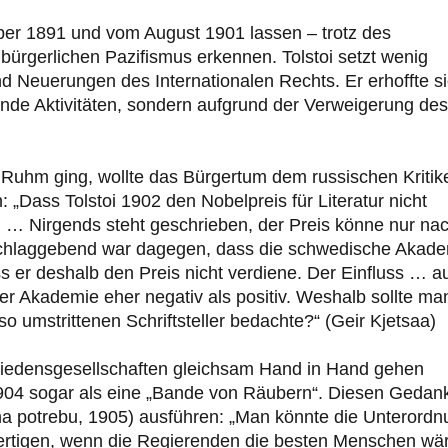
ober 1891 und vom August 1901 lassen – trotz des
ürgerlichen Pazifismus erkennen. Tolstoi setzt wenig
d Neuerungen des Internationalen Rechts. Er erhoffte s
ende Aktivitäten, sondern aufgrund der Verweigerung des
n Ruhm ging, wollte das Bürgertum dem russischen Kritik
: „Dass Tolstoi 1902 den Nobelpreis für Literatur nicht
h. … Nirgends steht geschrieben, der Preis könne nur na
sschlaggebend war dagegen, dass die schwedische Akad
s er deshalb den Preis nicht verdiene. Der Einfluss … a
er Akademie eher negativ als positiv. Weshalb sollte ma
o umstrittenen Schriftsteller bedachte?“ (Geir Kjetsaa)
 Friedensgesellschaften gleichsam Hand in Hand gehen
1904 sogar als eine „Bande von Räubern“. Diesen Gedan
a potrebu, 1905) ausführen: „Man könnte die Unterordn
fertigen, wenn die Regierenden die besten Menschen wä