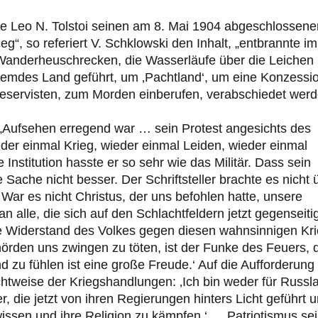
ste Leo N. Tolstoi seinen am 8. Mai 1904 abgeschlossene
eg“, so referiert V. Schklowski den Inhalt, „entbrannte i
 Wanderheuschrecken, die Wasserläufe über die Leichen
remdes Land geführt, um ‚Pachtland‘, um eine Konzessi
e Reservisten, zum Morden einberufen, verabschiedet werd
: „Aufsehen erregend war … sein Protest angesichts des
er einmal Krieg, wieder einmal Leiden, wieder einmal
stitution hasste er so sehr wie das Militär. Dass sein
e Sache nicht besser. Der Schriftsteller brachte es nicht 
 War es nicht Christus, der uns befohlen hatte, unsere
an alle, die sich auf den Schlachtfeldern jetzt gegenseiti
e Widerstand des Volkes gegen diesen wahnsinnigen Kri
ehörden uns zwingen zu töten, ist der Funke des Feuers, 
d zu fühlen ist eine große Freude.‘ Auf die Aufforderung
chtweise der Kriegshandlungen: ‚Ich bin weder für Russl
r, die jetzt von ihren Regierungen hinters Licht geführt 
sen und ihre Religion zu kämpfen.‘ … Patriotismus sei