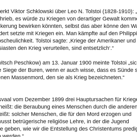
rkt Viktor Schklowski über Leo N. Tolstoi (1828-1910): „
schrieb, es würde zu Kriegen von derartiger Gewalt komm
lkerung bewirken könnten, selbst das aber könne den 
t setzte mit Kriegen ein. Man kämpfte auf den Philipp
cheulichkeit. Tolstoi sagte: ‚Kriege der Amerikaner und
sten den Krieg verurteilen, sind entsetzlich‘.“
tsch Peschkow) am 13. Januar 1900 meinte Tolstoi „si
 die Siege der Buren, wenn er auch wisse, dass es Sünde s
enen Massenmord, den sie als Krieg bezeichneten.“
nsvaal vom Dezember 1899 drei Hauptursachen für Krieg
s heißt: die Beraubung eines Menschen durch die anderen
eißt: solcher Menschen, die für den Mord erzogen und
usst betrügerische religiöse Lehre, in der die Jugend
 geben, wie wir die Entstellung des Christentums predi
n werden.“