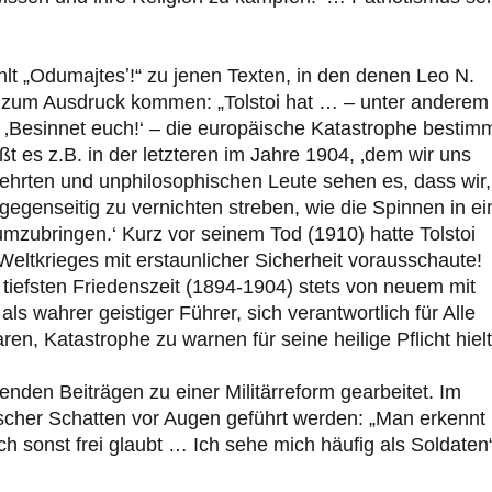
hlt „Odumajtesʼ!“ zu jenen Texten, in den denen Leo N.
zum Ausdruck kommen: „Tolstoi hat … – unter anderem 
 ‚Besinnet euch!‘ – die europäische Katastrophe bestim
t es z.B. in der letzteren im Jahre 1904, ‚dem wir uns
lehrten und unphilosophischen Leute sehen es, dass wir,
egenseitig zu vernichten streben, wie die Spinnen in e
umzubringen.‘ Kurz vor seinem Tod (1910) hatte Tolstoi
eltkrieges mit erstaunlicher Sicherheit vorausschaute!
 tiefsten Friedenszeit (1894-1904) stets von neuem mit
s wahrer geistiger Führer, sich verantwortlich für Alle
ren, Katastrophe zu warnen für seine heilige Pflicht hielt
enden Beiträgen zu einer Militärreform gearbeitet. Im
ischer Schatten vor Augen geführt werden: „Man erkennt
sonst frei glaubt … Ich sehe mich häufig als Soldaten