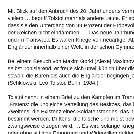
Mit Blick auf den Anbruch des 20. Jahrhunderts verme
vielem … begriff Tolstoi mehr als andere Leute. Er 
dass sie den Untergang von 99 Prozent der Erdbevö
der Reichen nicht eindämmen. … Das neue Jahrhunder
und im Transvaal. Es waren Kriege von neuartiger Abs
Engländer innerhalb einer Welt, in der schon Gymnasia
Bei einem Besuch von Maxim Gorki (Alexej Maximowi
selbst ironisierend, er freue sich unwillkürlich über
sowohl die Buren als auch die Engländer begingen j
(Schklowski: Leo Tolstoi. Berlin 1984.)
Tolstoi nennt in einem Brief zu den Kämpfen im Tra
„Erstens: die ungleiche Verteilung des Besitzes, da
Zweitens: die Existenz eines Soldatenstandes, das h
bestimmt werden. Drittens: die falsche und meist bew
zwangsweise erzogen wird. … Es wird solange Kriege
oder ohne sittliche Empörung und Widerwillen dulde