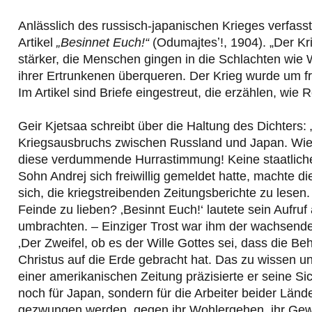
Anlässlich des russisch-japanischen Krieges verfas
Artikel
„Besinnet Euch!“
(Odumajtesʼ!, 1904). „Der Kri
stärker, die Menschen gingen in die Schlachten wie
ihrer Ertrunkenen überqueren. Der Krieg wurde um f
Im Artikel sind Briefe eingestreut, die erzählen, wi
Geir Kjetsaa schreibt über die Haltung des Dichters
Kriegsausbruchs zwischen Russland und Japan. Wied
diese verdummende Hurrastimmung! Keine staatliche In
Sohn Andrej sich freiwillig gemeldet hatte, machte di
sich, die kriegstreibenden Zeitungsberichte zu lesen.
Feinde zu lieben? ‚Besinnt Euch!‘ lautete sein Aufruf 
umbrachten. – Einziger Trost war ihm der wachsend
‚Der Zweifel, ob es der Wille Gottes sei, dass die B
Christus auf die Erde gebracht hat. Das zu wissen un
einer amerikanischen Zeitung präzisierte er seine Si
noch für Japan, sondern für die Arbeiter beider Lände
gezwungen werden, gegen ihr Wohlergehen, ihr Gewis