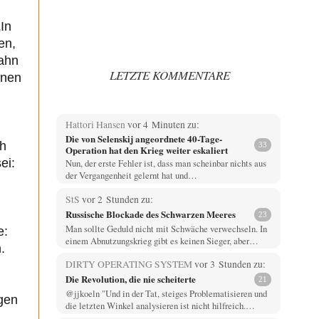
In
en,
Wahn
LETZTE KOMMENTARE
inen
Hattori Hansen
vor 4 Minuten zu:
Die von Selenskij angeordnete 40-Tage-
ch
33
Operation hat den Krieg weiter eskaliert
ei:
Nun, der erste Fehler ist, dass man scheinbar nichts aus
der Vergangenheit gelernt hat und…
StS
vor 2 Stunden zu:
Russische Blockade des Schwarzen Meeres
23
Man sollte Geduld nicht mit Schwäche verwechseln. In
e:
einem Abnutzungskrieg gibt es keinen Sieger, aber…
.
DIRTY OPERATING SYSTEM
vor 3 Stunden zu:
Die Revolution, die nie scheiterte
21
@jjkoeln "Und in der Tat, steiges Problematisieren und
gen
die letzten Winkel analysieren ist nicht hilfreich.…