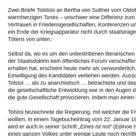
Zwei Briefe Tolstois an Bertha von Suttner vom Okt
warmherzigen Tones – unschwer eine Differenz zum b
Vertrauen in Friedensgesellschaften, Konferenzen un
ein Ende der Kriegsapparatur nicht durch staatstrag
Tötens von unten.
Selbst da, wo es um den unbestrittenen literarische
der Staatsdoktrin kein öffentliches Forum verschaffen
erhalten hat, erscheint heute mehr als verwunderlic
Einwilligung des Kandidaten verliehen werden. Au
Tolstoi … als zu anarchistisch … betrachtete und das
die gesellschaftliche Entwicklung war in den Augen d
die gute Gesellschaft provozieren, indem man einen s
Tolstoi bezeichnete die Regierung, mit welcher die
wollten, in einem Tagebucheintrag vom 22. Januar 
wird er auch in seiner Schrift
„Eines ist not“
(Edinoe n
eines ganzen Volkes unter wenige Leute noch recht