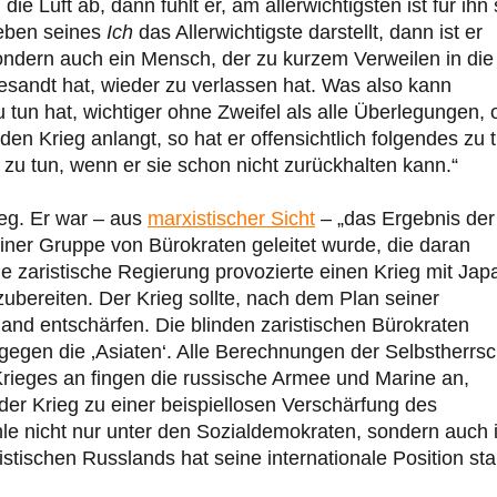
e Luft ab, dann fühlt er, am allerwichtigsten ist für ihn 
eben seines
Ich
das Allerwichtigste darstellt, dann ist er
 sondern auch ein Mensch, der zu kurzem Verweilen in die
esandt hat, wieder zu verlassen hat. Was also kann
zu tun hat, wichtiger ohne Zweifel als alle Überlegungen, 
en Krieg anlangt, so hat er offensichtlich folgendes zu 
 zu tun, wenn er sie schon nicht zurückhalten kann.“
eg. Er war – aus
marxistischer Sicht
– „das Ergebnis der
einer Gruppe von Bürokraten geleitet wurde, die daran
e zaristische Regierung provozierte einen Krieg mit Jap
rzubereiten. Der Krieg sollte, nach dem Plan seiner
and entschärfen. Die blinden zaristischen Bürokraten
gegen die ‚Asiaten‘. Alle Berechnungen der Selbstherrsc
Krieges an fingen die russische Armee und Marine an,
der Krieg zu einer beispiellosen Verschärfung des
le nicht nur unter den Sozialdemokraten, sondern auch 
stischen Russlands hat seine internationale Position sta