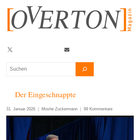
Zum
Inhalt
springen
Twitter
Facebook
YouTube
Telegram
Newsletter
Suchen
Der Eingeschnappte
31. Januar 2026
Moshe Zuckermann
99 Kommentare