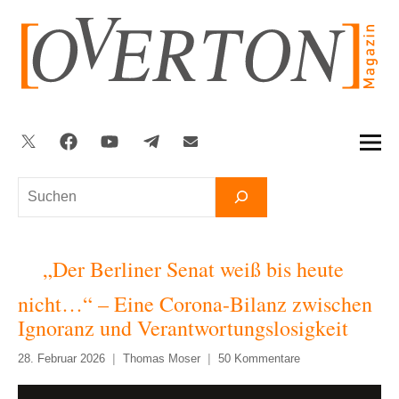
Zum
Inhalt
springen
Twitter
Facebook
YouTube
Telegram
Newsletter
Suchen
„Der Berliner Senat weiß bis heute
nicht…“ – Eine Corona-Bilanz zwischen
Ignoranz und Verantwortungslosigkeit
28. Februar 2026
Thomas Moser
50 Kommentare