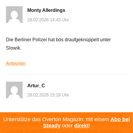
Monty Allerdings
28.02.2026 14:43 Uhr
Die Berliner Polizei hat bös draufgeknüppelt unter
Slowik.
Antworten
Artur_C
28.02.2026 15:18 Uhr
In der Linkspartei sind sie jetzt nicht mehr. Dieser würde
Unterstütze das Overton Magazin: mit einem
Abo bei
ihr Wirken auch gar nivchts nützen, diese Stimmen gehen
Steady
oder
direkt
!
jetzt alle an die AfD. Die Partei, die als erste „Lockdown