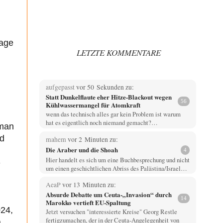
Lage
LETZTE KOMMENTARE
aufgepasst
vor 50 Sekunden zu:
Statt Dunkelflaute eher Hitze-Blackout wegen
56
Kühlwassermangel für Atomkraft
wenn das technisch alles gar kein Problem ist warum
hat es eigentlich noch niemand gemacht?…
 man
nd
mahem
vor 2 Minuten zu:
Die Araber und die Shoah
4
Hier handelt es sich um eine Buchbesprechung und nicht
-
um einen geschichtlichen Abriss des Palästina/Israel…
AeaP
vor 13 Minuten zu:
Absurde Debatte um Ceuta-„Invasion“ durch
14
Marokko vertieft EU-Spaltung
024,
Jetzt versuchen "interessierte Kreise" Georg Restle
fertigzumachen, der in der Ceuta-Angelegenheit von
a