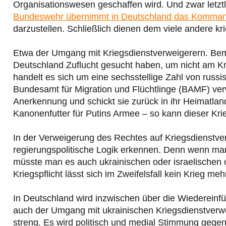
Organisationswesen geschaffen wird. Und zwar letz
Bundeswehr übernimmt in Deutschland das Komma
darzustellen. Schließlich dienen dem viele andere k
Etwa der Umgang mit Kriegsdienstverweigerern. Bem
Deutschland Zuflucht gesucht haben, um nicht am Kr
handelt es sich um eine sechsstellige Zahl von russi
Bundesamt für Migration und Flüchtlinge (BAMF) ver
Anerkennung und schickt sie zurück in ihr Heimatland
Kanonenfutter für Putins Armee – so kann dieser Kri
In der Verweigerung des Rechtes auf Kriegsdienstv
regierungspolitische Logik erkennen. Denn wenn m
müsste man es auch ukrainischen oder israelische
Kriegspflicht lässt sich im Zweifelsfall kein Krieg meh
In Deutschland wird inzwischen über die Wiedereinfüh
auch der Umgang mit ukrainischen Kriegsdienstverwei
streng. Es wird politisch und medial Stimmung gege