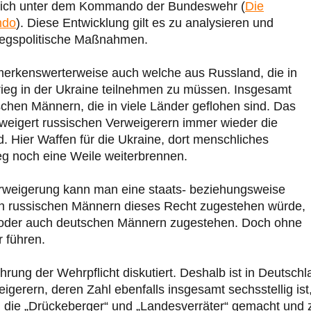
tlich unter dem Kommando der Bundeswehr (
Die
ndo
). Diese Entwicklung gilt es zu analysieren und
riegspolitische Maßnahmen.
erkenswerterweise auch welche aus Russland, die in
ieg in der Ukraine teilnehmen zu müssen. Insgesamt
schen Männern, die in viele Länder geflohen sind. Das
weigert russischen Verweigerern immer wieder die
. Hier Waffen für die Ukraine, dort menschliches
eg noch eine Weile weiterbrennen.
erweigerung kann man eine staats- beziehungsweise
an russischen Männern dieses Recht zugestehen würde,
n oder auch deutschen Männern zugestehen. Doch ohne
r führen.
rung der Wehrpflicht diskutiert. Deshalb ist in Deutschl
gerern, deren Zahl ebenfalls insgesamt sechsstellig ist
n die „Drückeberger“ und „Landesverräter“ gemacht und