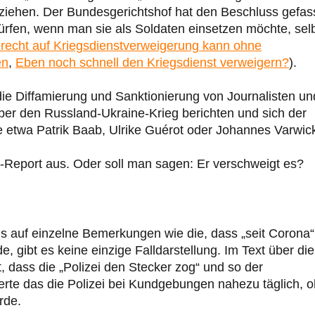
tziehen. Der Bundesgerichtshof hat den Beschluss gefass
ürfen, wenn man sie als Soldaten einsetzen möchte, sel
recht auf Kriegsdienstverweigerung kann ohne
en
,
Eben noch schnell den Kriegsdienst verweigern?
).
die Diffamierung und Sanktionierung von Journalisten un
über den Russland-Ukraine-Krieg berichten und sich der
ie etwa Patrik Baab, Ulrike Guérot oder Johannes Varwic
e-Report aus. Oder soll man sagen: Er verschweigt es?
s auf einzelne Bemerkungen wie die, dass „seit Corona“
gibt es keine einzige Falldarstellung. Im Text über die
, dass die „Polizei den Stecker zog“ und so der
ierte das die Polizei bei Kundgebungen nahezu täglich, 
rde.