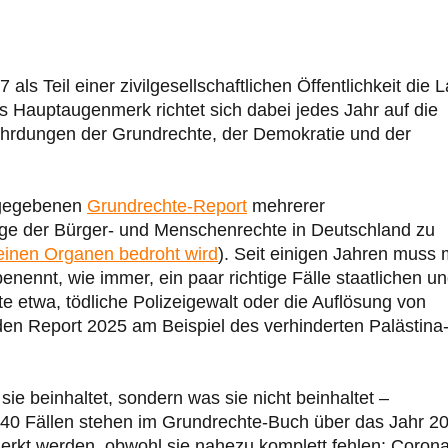
als Teil einer zivilgesellschaftlichen Öffentlichkeit die 
 Hauptaugenmerk richtet sich dabei jedes Jahr auf die
fährdungen der Grundrechte, der Demokratie und der
usgegebenen
Grundrechte-Report
mehrerer
age der Bürger- und Menschenrechte in Deutschland zu
einen Organen bedroht wird
). Seit einigen Jahren muss
enennt, wie immer, ein paar richtige Fälle staatlichen u
te etwa, tödliche Polizeigewalt oder die Auflösung von
n Report 2025 am Beispiel des verhinderten Palästina
e beinhaltet, sondern was sie nicht beinhaltet –
er 40 Fällen stehen im Grundrechte-Buch über das Jahr 2
kt werden, obwohl sie nahezu komplett fehlen: Coron