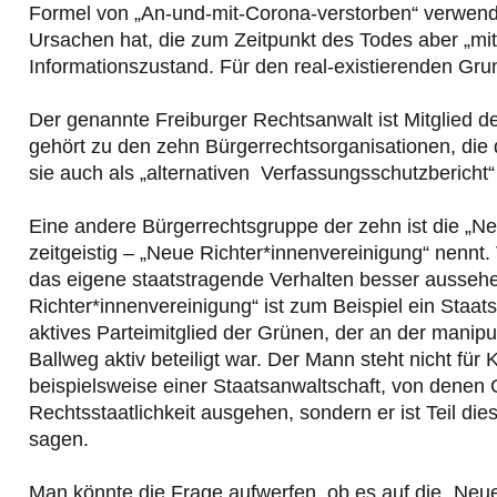
Formel von „An-und-mit-Corona-verstorben“ verwende
Ursachen hat, die zum Zeitpunkt des Todes aber „mit
Informationszustand. Für den real-existierenden Gr
Der genannte Freiburger Rechtsanwalt ist Mitglied
gehört zu den zehn Bürgerrechtsorganisationen, die
sie auch als „alternativen Verfassungsschutzbericht
Eine andere Bürgerrechtsgruppe der zehn ist die „Ne
zeitgeistig – „Neue Richter*innenvereinigung“ nennt
das eigene staatstragende Verhalten besser ausseh
Richter*innenvereinigung“ ist zum Beispiel ein Staat
aktives Parteimitglied der Grünen, der an der mani
Ballweg aktiv beteiligt war. Der Mann steht nicht für K
beispielsweise einer Staatsanwaltschaft, von denen
Rechtsstaatlichkeit ausgehen, sondern er ist Teil d
sagen.
Man könnte die Frage aufwerfen, ob es auf die „Neue