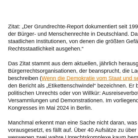
Zitat: „Der Grundrechte-Report dokumentiert seit 1997 
der Bürger- und Menschenrechte in Deutschland. Das
staatlichen Institutionen, von denen die größten Ge
Rechtsstaatlichkeit ausgehen.“
Das Zitat stammt aus dem aktuellen, jährlich hera
Bürgerrechtsorganisationen, der beansprucht, die L
beschreiben (
Wenn die Demokratie vom Staat und s
den Bericht als „Etikettenschwindel“ bezeichnen. Er b
politischen Unrechts oder von Willkür: Ausreiseverbo
Versammlungen und Demonstrationen. Im vorliegende
Kongresses im Mai 2024 in Berlin.
Manchmal erkennt man eine Sache nicht daran, was si
vorausgesetzt, es fällt auf. Über 40 Aufsätze zu üb
weswegen zwei wahre Unrechtskomplexe kaum bemer