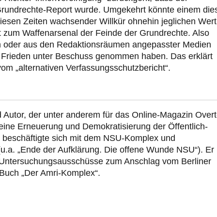
Grundrechte-Report wurde. Umgekehrt könnte einem die
n diesen Zeiten wachsender Willkür ohnehin jeglichen Wert
ört zum Waffenarsenal der Feinde der Grundrechte. Also
len oder aus den Redaktionsräumen angepasster Medien
 Frieden unter Beschuss genommen haben. Das erklärt
vom „alternativen Verfassungsschutzbericht“.
und Autor, der unter anderem für das Online-Magazin Over
r eine Erneuerung und Demokratisierung der Öffentlich-
ge beschäftigte sich mit dem NSU-Komplex und
 (u.a. „Ende der Aufklärung. Die offene Wunde NSU“). Er
n Untersuchungsausschüsse zum Anschlag vom Berliner
 Buch „Der Amri-Komplex“.