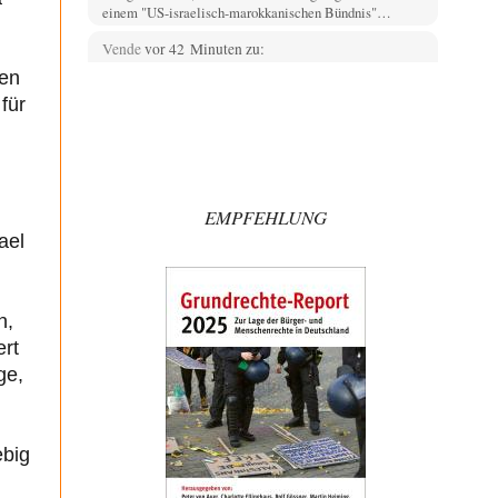
einem "US-israelisch-marokkanischen Bündnis"…
Vende
vor 42 Minuten zu:
Wien, die heißeste Stadt
3
den
Das mit den Energieerhaltungssatz ist nicht jedermanns
für
Sache. " Oder Klimaanlagen draußen installieren "
Adel verpflichtet
vor 45 Minuten zu:
CSD-Anschlag: Amri 2.0?
3
Wir werden doch wie immer auch hier nur verarscht und
EMPFEHLUNG
wer glaubt das ein SWAT-Team…
ael
Adel verpflichtet
vor 58 Minuten zu:
Die Macht der KI-Besitzer
11
This is what we get: Gates Foundation finanziert KI-
gesteuerte Erschaffung synthetischer Viren. Nicht nur
n,
das…
ert
Theo Noestonto
vor 1 Stunde zu:
ge,
Rechts- oder Linksträger?
40
Schafft man es nichtmal mehr in die gegenwärtige
Politik, macht man eben mittels Modebeiträgen auf…
ebig
Frank Herbert
vor 1 Stunde zu:
Ein Bild der Friedensbewegung
15