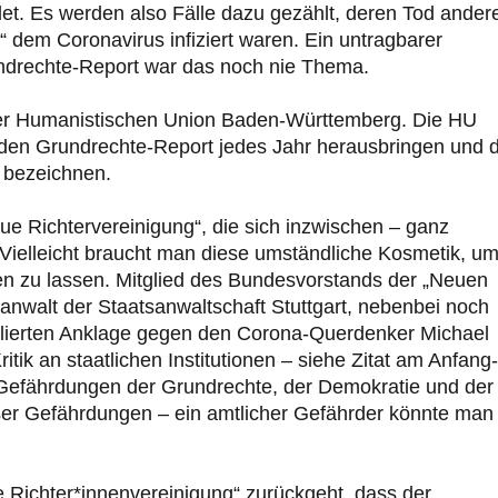
t. Es werden also Fälle dazu gezählt, deren Tod ander
“ dem Coronavirus infiziert waren. Ein untragbarer
undrechte-Report war das noch nie Thema.
 der Humanistischen Union Baden-Württemberg. Die HU
 den Grundrechte-Report jedes Jahr herausbringen und 
“ bezeichnen.
ue Richtervereinigung“, die sich inzwischen – ganz
. Vielleicht braucht man diese umständliche Kosmetik, u
en zu lassen. Mitglied des Bundesvorstands der „Neuen
sanwalt der Staatsanwaltschaft Stuttgart, nebenbei noch
pulierten Anklage gegen den Corona-Querdenker Michael
ritik an staatlichen Institutionen – siehe Zitat am Anfang-
 Gefährdungen der Grundrechte, der Demokratie und der
ieser Gefährdungen – ein amtlicher Gefährder könnte man
 Richter*innenvereinigung“ zurückgeht, dass der