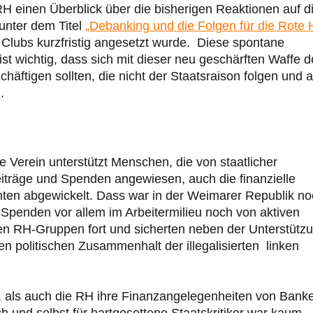
H einen Überblick über die bisherigen Reaktionen auf d
unter dem Titel
„Debanking und die Folgen für die Rote H
Clubs kurzfristig angesetzt wurde. Diese spontane
ist wichtig, dass sich mit dieser neu geschärften Waffe d
häftigen sollten, die nicht der Staatsraison folgen und a
.
e Verein unterstützt Menschen, die von staatlicher
beiträge und Spenden angewiesen, auch die finanzielle
onten abgewickelt. Dass war in der Weimarer Republik n
Spenden vor allem im Arbeitermilieu noch von aktiven
en RH-Gruppen fort und sicherten neben der Unterstütz
 politischen Zusammenhalt der illegalisierten linken
, als auch die RH ihre Finanzangelegenheiten von Bank
rch und selbst für hartgesottene Staatskritiker war kaum