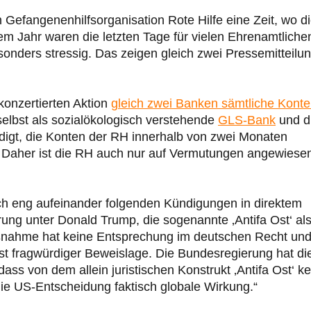
n Gefangenenhilfsorganisation Rote Hilfe eine Zeit, wo d
sem Jahr waren die letzten Tage für vielen Ehrenamtliche
sonders stressig. Das zeigen gleich zwei Pressemitteilu
 konzertierten Aktion
gleich zwei Banken sämtliche Kont
selbst als sozialökologisch verstehende
GLS-Bank
und d
igt, die Konten der RH innerhalb von zwei Monaten
. Daher ist die RH auch nur auf Vermutungen angewiese
ich eng aufeinander folgenden Kündigungen in direktem
g unter Donald Trump, die sogenannte ‚Antifa Ost‘ al
Maßnahme hat keine Entsprechung im deutschen Recht un
rst fragwürdiger Beweislage. Die Bundesregierung hat di
ss von dem allein juristischen Konstrukt ‚Antifa Ost‘ ke
ie US-Entscheidung faktisch globale Wirkung.“