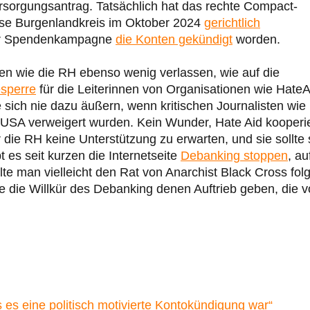
ersorgungsantrag. Tatsächlich hat das rechte Compact-
sse Burgenlandkreis im Oktober 2024
gerichtlich
ner Spendenkampagne
die Konten gekündigt
worden.
onen wie die RH ebenso wenig verlassen, wie auf die
esperre
für die Leiterinnen von Organisationen wie HateA
e sich nie dazu äußern, wenn kritischen Journalisten wie
e USA verweigert wurden. Kein Wunder, Hate Aid kooperie
 die RH keine Unterstützung zu erwarten, und sie sollte 
t es seit kurzen die Internetseite
Debanking stoppen
, au
llte man vielleicht den Rat von Anarchist Black Cross fol
te die Willkür des Debanking denen Auftrieb geben, die v
s es eine politisch motivierte Kontokündigung war“