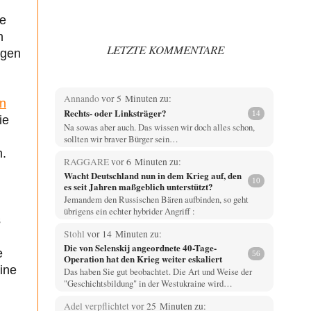
ie
n
LETZTE KOMMENTARE
ngen
Annando
vor 5 Minuten zu:
en
Rechts- oder Linksträger?
14
ie
Na sowas aber auch. Das wissen wir doch alles schon,
sollten wir braver Bürger sein…
n.
RAGGARE
vor 6 Minuten zu:
Wacht Deutschland nun in dem Krieg auf, den
10
es seit Jahren maßgeblich unterstützt?
Jemandem den Russischen Bären aufbinden, so geht
übrigens ein echter hybrider Angriff :
s
Stohl
vor 14 Minuten zu:
d
Die von Selenskij angeordnete 40-Tage-
e
56
Operation hat den Krieg weiter eskaliert
ine
Das haben Sie gut beobachtet. Die Art und Weise der
"Geschichtsbildung" in der Westukraine wird…
Adel verpflichtet
vor 25 Minuten zu: