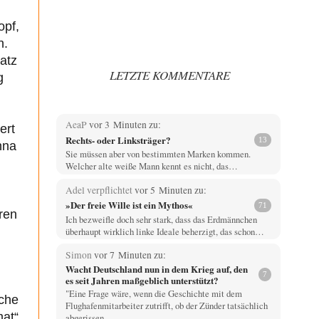
opf,
n.
atz
LETZTE KOMMENTARE
g
AeaP
vor 3 Minuten zu:
ert
Rechts- oder Linksträger?
13
nna
Sie müssen aber von bestimmten Marken kommen.
Welcher alte weiße Mann kennt es nicht, das…
Adel verpflichtet
vor 5 Minuten zu:
»Der freie Wille ist ein Mythos«
71
eren
Ich bezweifle doch sehr stark, dass das Erdmännchen
überhaupt wirklich linke Ideale beherzigt, das schon…
Simon
vor 7 Minuten zu:
Wacht Deutschland nun in dem Krieg auf, den
7
es seit Jahren maßgeblich unterstützt?
"Eine Frage wäre, wenn die Geschichte mit dem
iche
Flughafenmitarbeiter zutrifft, ob der Zünder tatsächlich
mat“
abgerissen…