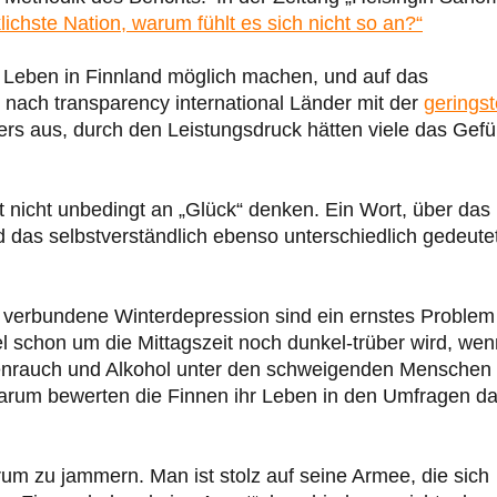
klichste Nation, warum fühlt es sich nicht so an?“
s Leben in Finnland möglich machen, und auf das
nach transparency international Länder mit der
gerings
rs aus, durch den Leistungsdruck hätten viele das Gefü
st nicht unbedingt an „Glück“ denken. Ein Wort, über das
das selbstverständlich ebenso unterschiedlich gedeute
it verbundene Winterdepression sind ein ernstes Problem
schon um die Mittagszeit noch dunkel-trüber wird, wen
tenrauch und Alkohol unter den schweigenden Menschen
warum bewerten die Finnen ihr Leben in den Umfragen d
erum zu jammern. Man ist stolz auf seine Armee, die sich