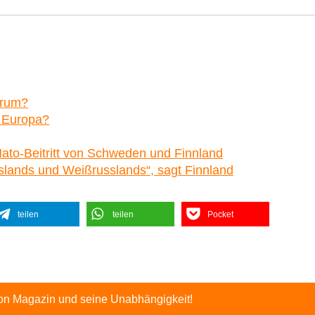
arum?
r Europa?
Nato-Beitritt von Schweden und Finnland
sslands und Weißrusslands“, sagt Finnland
teilen
teilen
Pocket
ton Magazin und seine Unabhängigkeit!