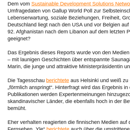
Dem vom
Sustainable Development Solutions Netwo
Umfragedaten von Gallup World Poll zur Selbsteins
Lebenserwartung, soziale Beziehungen, Freiheit, Gr
Deutschland liegt nach den USA und vor Belgien auf 
92. Afghanistan nach dem Libanon auf dem letzten Pl
geeignet?
Das Ergebnis dieses Reports wurde von den Medien i
– mit launigen Geschichten über entspannte Saunag
Marin, die junge und attraktive Ministerpräsidentin un
Die Tagesschau
berichtete
aus Helsinki und weiß zu 
„förmlich anspringt“. Hinterfragt wird das Ergebnis i
Publikationen werden Expertenmeinungen hinzugezog
skandinavischer Länder, die ebenfalls hoch in der Be
bemüht.
Eher verhalten reagierten die finnischen Medien auf 
Fernsehen „Yle“
berichtete
auch über die umstrittene