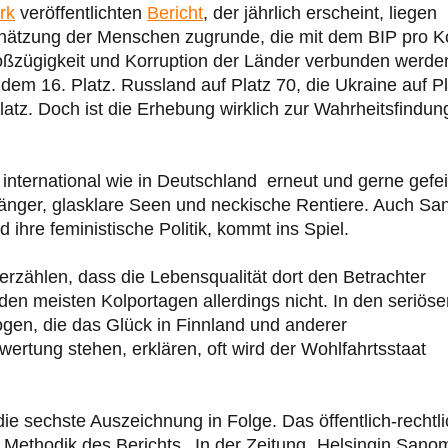
rk
veröffentlichten
Bericht
, der jährlich erscheint, liegen
chätzung der Menschen zugrunde, die mit dem BIP pro K
oßzügigkeit und Korruption der Länder verbunden werde
dem 16. Platz. Russland auf Platz 70, die Ukraine auf Pl
atz. Doch ist die Erhebung wirklich zur Wahrheitsfindun
nternational wie in Deutschland erneut und gerne gefei
änger, glasklare Seen und neckische Rentiere. Auch Sa
d ihre feministische Politik, kommt ins Spiel.
erzählen, dass die Lebensqualität dort den Betrachter
n den meisten Kolportagen allerdings nicht. In den seriös
en, die das Glück in Finnland und anderer
wertung stehen, erklären, oft wird der Wohlfahrtsstaat
die sechste Auszeichnung in Folge. Das öffentlich-rechtl
 Methodik des Berichts. In der Zeitung „Helsingin Sano