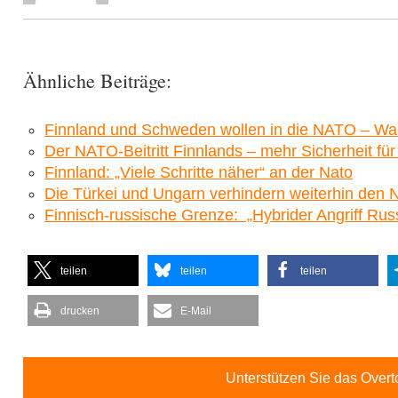
Ähnliche Beiträge:
Finnland und Schweden wollen in die NATO – W
Der NATO-Beitritt Finnlands – mehr Sicherheit fü
Finnland: „Viele Schritte näher“ an der Nato
Die Türkei und Ungarn verhindern weiterhin den 
Finnisch-russische Grenze: „Hybrider Angriff Ru
teilen
teilen
teilen
drucken
E-Mail
Unterstützen Sie das Over