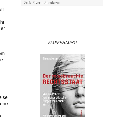
Zack15
vor 1 Stunde zu:
Die Westbank in New York
5
ft
Noch so einer, der viel schwatzt, wenn der Tag lang ist.
Etwa die Frage nach…
ht
Artur_C
vor 2 Stunden zu:
 er
Rechts- oder Linksträger?
37
Aber traut euch, mit einer Latzhose rumzulaufen.
EMPFEHLUNG
Machen sie nicht. Zu geringes Aggressionspotential.
im-vertrauen-gesagt
vor 2 Stunden zu:
rem
Helmut Schelsky – Der Mann, der den
33
Marxismus überlebte
be
Was man sagen könnte das er die Rolle des Menschen
unterschätzt hat und ihm mehr…
Rubis
vor 3 Stunden zu:
Die von Selenskij angeordnete 40-Tage-
65
Operation hat den Krieg weiter eskaliert
Hallo venice im Link unten gibt es einen Screenshot
vielleicht ist es der Besagte.....
eise
jene
Russischer Hacker
vor 4 Stunden zu:
Russische Blockade des Schwarzen Meeres
32
Mit dem Westen gibt es keine Geschäfte mehr. Warum
m