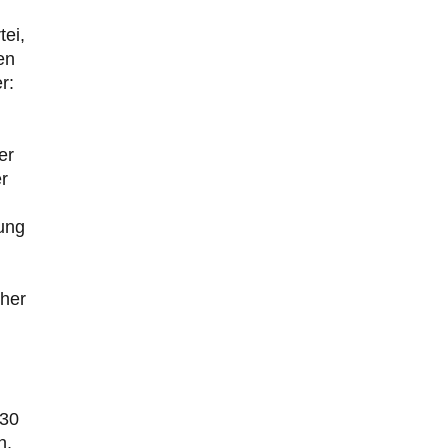
tei,
en
r:
er
r
hung
cher
 30
n,