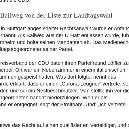
Ballweg von der Liste zur Landtagswahl
s in Stuttgart angesiedelter Rechtsanwalt wurde er Anfan
ernannt. Als Ballweg aus der U-Haft entlassen wurde, fuh
tammheim und holte seinen Mandanten ab. Das Medienech
dtagsabgeordneter seiner Partei.
r Kreisverband der CDU baten ihren Parteifreund Löffler z
herbei. Ort war ein Nebenzimmer in einem italienischen
ammen gespeist hatten. Was dort folgte, nennt das
urde erklärt, dass er einen „Corona-Leugner“ vertrete, se
den und sei ein Nestbeschmutzer. Man stellte ihn vor di
 Abgeordnetenmandat niederzulegen. Wen er als
 er entgegnet, sagt der Streitbare. Und: „Ich vertrete
etwa das Recht auf einen qualifizierten Verteidiger, und 