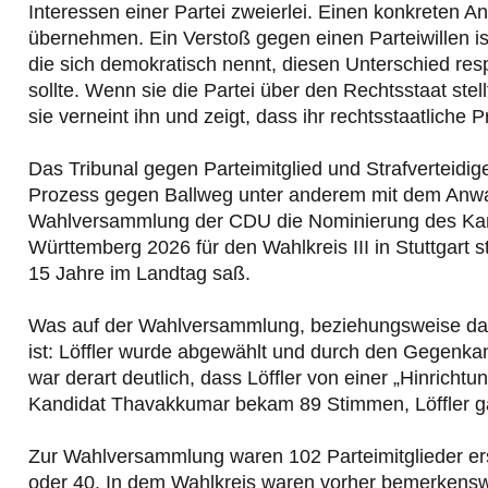
Interessen einer Partei zweierlei. Einen konkreten A
übernehmen. Ein Verstoß gegen einen Parteiwillen ist 
die sich demokratisch nennt, diesen Unterschied res
sollte. Wenn sie die Partei über den Rechtsstaat stel
sie verneint ihn und zeigt, dass ihr rechtsstaatliche Pr
Das Tribunal gegen Parteimitglied und Strafverteidig
Prozess gegen Ballweg unter anderem mit dem Anwalt
Wahlversammlung der CDU die Nominierung des Ka
Württemberg 2026 für den Wahlkreis III in Stuttgart s
15 Jahre im Landtag saß.
Was auf der Wahlversammlung, beziehungsweise davor
ist: Löffler wurde abgewählt und durch den Gegenk
war derart deutlich, dass Löffler von einer „Hinricht
Kandidat Thavakkumar bekam 89 Stimmen, Löffler g
Zur Wahlversammlung waren 102 Parteimitglieder ers
oder 40. In dem Wahlkreis waren vorher bemerkenswer