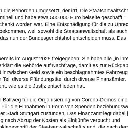
h die Behörden umgesetzt, der irrt. Die Staatsanwaltscha
riminell und habe etwa 500.000 Euro beiseite geschafft –
chenkt worden war. Eine Entschädigung für die zu Unrec
t bekommen, weil sowohl die Staatsanwaltschaft als auch
r das nun der Bundesgerichtshof entscheiden muss. Das
ereits im August 2025 freigegeben. Sie habe alle „in ih
rklärt die Behörde auf Nachfrage, damit es zur Rückga
 inzwischen Geld sowie ein beschlagnahmtes Fahrzeug
 Teil diverse Pfändungstitel durch diverse Finanzämter.
eht, wie es die Justiz entschieden hat.
el Ballweg für die Organisierung von Corona-Demos eine
. Für die Einnahmen in Form von Spenden beziehungsw
r Stadt Stuttgart zustünden. Das Finanzamt legt dabei 
 nach Abzug der Kosten als Einkünfte verbucht und
Anklageschrift der Staatsanwaltschaft stand, die nach de