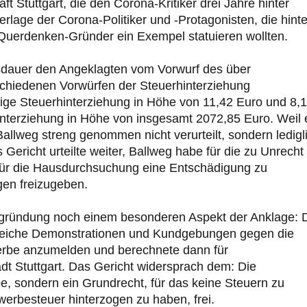
t Stuttgart, die den Corona-Kritiker drei Jahre hinter
rlage der Corona-Politiker und -Protagonisten, die hinte
erdenken-Gründer ein Exempel statuieren wollten.
sdauer den Angeklagten vom Vorwurf des über
chiedenen Vorwürfen der Steuerhinterziehung
alige Steuerhinterziehung in Höhe von 11,42 Euro und 8,
interziehung in Höhe von insgesamt 2072,85 Euro. Weil 
allweg streng genommen nicht verurteilt, sondern ledigl
Gericht urteilte weiter, Ballweg habe für die zu Unrecht
für die Hausdurchsuchung eine Entschädigung zu
en freizugeben.
sbegründung noch einem besonderen Aspekt der Anklage: 
hlreiche Demonstrationen und Kundgebungen gegen die
ewerbe anzumelden und berechnete dann für
 Stuttgart. Das Gericht widersprach dem: Die
, sondern ein Grundrecht, für das keine Steuern zu
erbesteuer hinterzogen zu haben, frei.