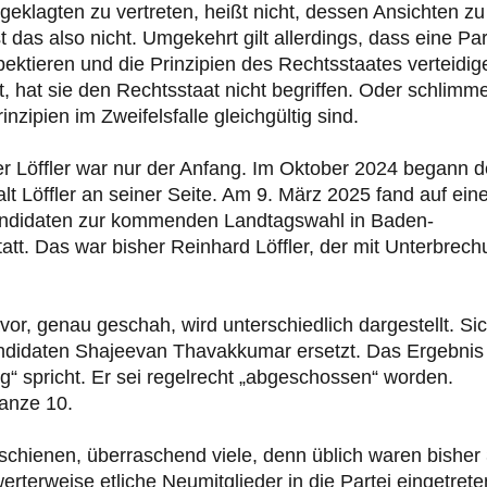
ngeklagten zu vertreten, heißt nicht, dessen Ansichten zu
das also nicht. Umgekehrt gilt allerdings, dass eine Par
pektieren und die Prinzipien des Rechtsstaates verteidig
lt, hat sie den Rechtsstaat nicht begriffen. Oder schlimme
inzipien im Zweifelsfalle gleichgültig sind.
er Löffler war nur der Anfang. Im Oktober 2024 begann d
 Löffler an seiner Seite. Am 9. März 2025 fand auf eine
ndidaten zur kommenden Landtagswahl in Baden-
tatt. Das war bisher Reinhard Löffler, der mit Unterbrec
, genau geschah, wird unterschiedlich dargestellt. Si
andidaten Shajeevan Thavakkumar ersetzt. Das Ergebnis
ung“ spricht. Er sei regelrecht „abgeschossen“ worden.
anze 10.
chienen, überraschend viele, denn üblich waren bisher
terweise etliche Neumitglieder in die Partei eingetrete