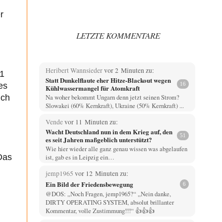
r
LETZTE KOMMENTARE
Heribert Wannsieder
vor 2 Minuten zu:
11
Statt Dunkelflaute eher Hitze-Blackout wegen
es
16
Kühlwassermangel für Atomkraft
Na woher bekommt Ungarn denn jetzt seinen Strom?
ich
Slowakei (60% Kernkraft), Ukraine (50% Kernkraft) ...
Vende
vor 11 Minuten zu:
Wacht Deutschland nun in dem Krieg auf, den
51
es seit Jahren maßgeblich unterstützt?
Wie hier wieder alle ganz genau wissen was abgelaufen
Das
ist, gab es in Leipzig ein…
jemp1965
vor 12 Minuten zu:
Ein Bild der Friedensbewegung
6
@DOS: „Noch Fragen, jemp1965?“ „Nein danke,
DIRTY OPERATING SYSTEM, absolut brillanter
Kommentar, volle Zustimmung!!!“ 👍👍👍