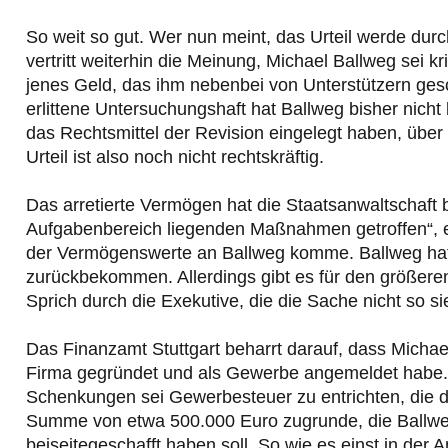
So weit so gut. Wer nun meint, das Urteil werde durc
vertritt weiterhin die Meinung, Michael Ballweg sei k
jenes Geld, das ihm nebenbei von Unterstützern ges
erlittene Untersuchungshaft hat Ballweg bisher nich
das Rechtsmittel der Revision eingelegt haben, übe
Urteil ist also noch nicht rechtskräftig.
Das arretierte Vermögen hat die Staatsanwaltschaft b
Aufgabenbereich liegenden Maßnahmen getroffen“, e
der Vermögenswerte an Ballweg komme. Ballweg hat
zurückbekommen. Allerdings gibt es für den größeren
Sprich durch die Exekutive, die die Sache nicht so si
Das Finanzamt Stuttgart beharrt darauf, dass Micha
Firma gegründet und als Gewerbe angemeldet habe
Schenkungen sei Gewerbesteuer zu entrichten, die de
Summe von etwa 500.000 Euro zugrunde, die Ballweg
beiseitegeschafft haben soll. So wie es einst in der 