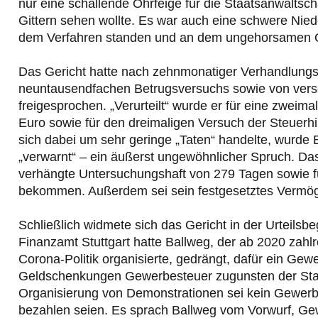
nur eine schallende Ohrfeige für die Staatsanwaltschaf
Gittern sehen wollte. Es war auch eine schwere Niede
dem Verfahren standen und an dem ungehorsamen Qu
Das Gericht hatte nach zehnmonatiger Verhandlung
neuntausendfachen Betrugsversuchs sowie von vers
freigesprochen. „Verurteilt“ wurde er für eine zweim
Euro sowie für den dreimaligen Versuch der Steuerh
sich dabei um sehr geringe „Taten“ handelte, wurde B
„verwarnt“ – ein äußerst ungewöhnlicher Spruch. Das 
verhängte Untersuchungshaft von 279 Tagen sowie 
bekommen. Außerdem sei sein festgesetztes Vermög
Schließlich widmete sich das Gericht in der Urteil
Finanzamt Stuttgart hatte Ballweg, der ab 2020 za
Corona-Politik organisierte, gedrängt, dafür ein G
Geldschenkungen Gewerbesteuer zugunsten der Stadt
Organisierung von Demonstrationen sei kein Gewerbe
bezahlen seien. Es sprach Ballweg vom Vorwurf, Gew