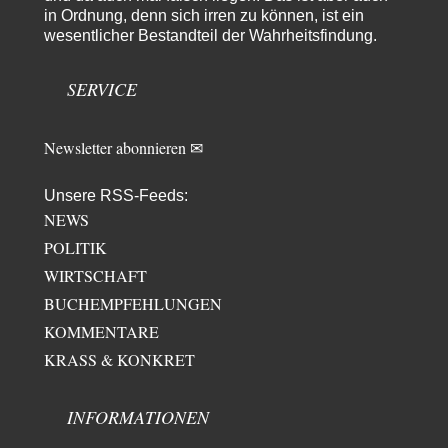
seine Thesen von Ex-US-Präsident Bush…
in Ordnung, denn sich irren zu können, ist ein
wesentlicher Bestandteil der Wahrheitsfindung.
El-G
vor 2 Tagen zu:
US-Außenministerium: Kuba ist „weniger ein Nationalstaat
32
als eine allumfassende Geheimdienst- und
SERVICE
Subversionsoperation
Gut, dass Sie »Schande« geschrieben haben und nicht „Scheitern“, denn
das war und ist es…
Newsletter abonnieren ✉
Unsere RSS-Feeds:
NEWS
POLITIK
WIRTSCHAFT
BUCHEMPFEHLUNGEN
KOMMENTARE
KRASS & KONKRET
INFORMATIONEN