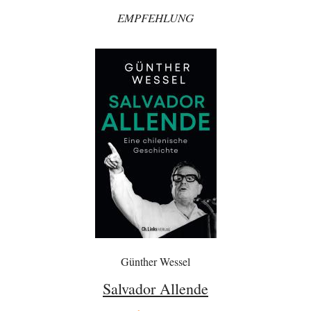
Fragen, die sich stellen: Wem nützt das Ganze und wer hat ein Interesse
an einer…
EMPFEHLUNG
El-G
vor 10 Stunden zu:
Rechts- oder Linksträger?
39
Lieber jjkoeln, im Gegensatz zu anderen Texten von RdL, ist dieser
explizit als "Glosse" ausgezeichnet.…
Mikrowelle
vor 10 Stunden zu:
Wacht Deutschland nun in dem Krieg auf, den es seit Jahren
60
maßgeblich unterstützt?
Bei meinen Ermittlungen bin ich auf dieses alte, streng geheime Video
des "60 Minutes"-Kanals (eng.)…
Trilex
vor 11 Stunden zu:
Ein Bild der Friedensbewegung
9
Die Gesellschaft ist wohl noch nicht zur Gänze kriegstauglich aber längst
nicht mehr friedensfähig. Innerer…
Torsten
vor 13 Stunden zu:
Urteil des Bundesverwaltungsgerichts zur ewigen
35
Geheimhaltung
Günther Wessel
Der Deep-State braucht Feinde wie ein Fisch das Wasser. Und nichts
erschafft bessere Feinde als…
Salvador Allende
Ferdinand Wohlgewiehert
vor 14 Stunden zu: