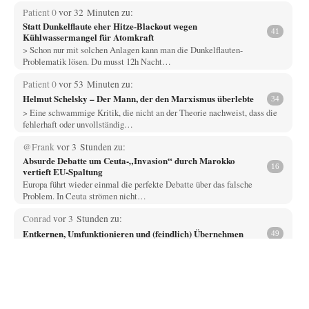
Patient 0
vor 32 Minuten zu:
Statt Dunkelflaute eher Hitze-Blackout wegen
41
Kühlwassermangel für Atomkraft
> Schon nur mit solchen Anlagen kann man die Dunkelflauten-
Problematik lösen. Du musst 12h Nacht…
Patient 0
vor 53 Minuten zu:
Helmut Schelsky – Der Mann, der den Marxismus überlebte
34
> Eine schwammige Kritik, die nicht an der Theorie nachweist, dass die
fehlerhaft oder unvollständig…
@Frank
vor 3 Stunden zu:
Absurde Debatte um Ceuta-„Invasion“ durch Marokko
16
vertieft EU-Spaltung
Europa führt wieder einmal die perfekte Debatte über das falsche
Problem. In Ceuta strömen nicht…
Conrad
vor 3 Stunden zu:
Entkernen, Umfunktionieren und (feindlich) Übernehmen
49
Die NATO-Manöver gibt es noch. Mehr, als, zuvor, größere, nur eben jetzt
ein paar tausend…
Whoopy
vor 3 Stunden zu:
Russische Blockade des Schwarzen Meeres
34