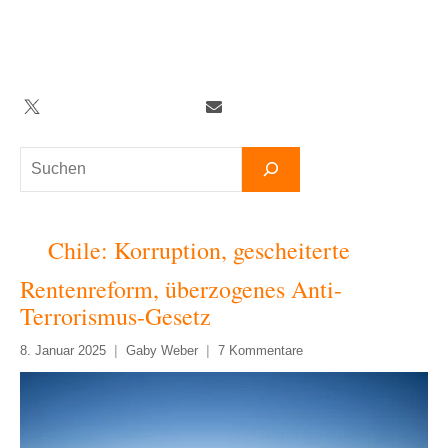
Zum
Inhalt
springen
Twitter
Facebook
YouTube
Telegram
Newsletter
Suchen
Chile: Korruption, gescheiterte
Rentenreform, überzogenes Anti-
Terrorismus-Gesetz
8. Januar 2025
Gaby Weber
7 Kommentare