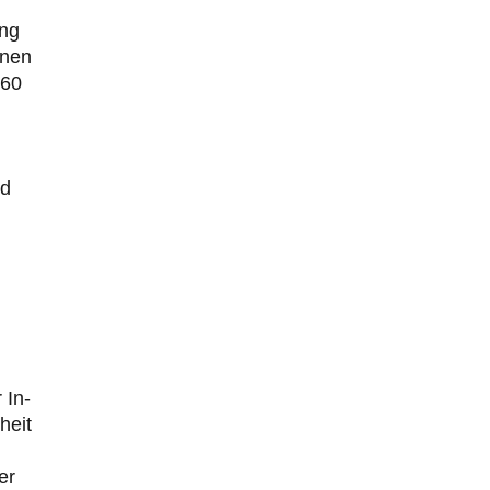
ung
onen
 60
rd
 In-
heit
er