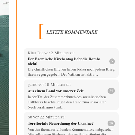
LETZTE KOMMENTARE
Klau-Die
vor 2 Minuten zu:
Der Bremische Kirchentag liebt die Bombe
5
nicht!
Die christlichen Kirchen haben bisher noch jedem Krieg
ihren Segen gegeben. Der Vatikan hat aktiv…
garno
vor 10 Minuten zu:
Aus einem Land vor unserer Zeit
24
In der Tat, der Zusammenbruch des sozialistischen
Ostblocks beschleunigte den Trend zum unsozialen
Neoliberalismus (und…
Su
vor 22 Minuten zu:
Territoriale Neuordnung der Ukraine?
36
Von den themaverfehlenden Kommentatoren abgesehen
(die sollte man löschen) - der Artikel resümiert die