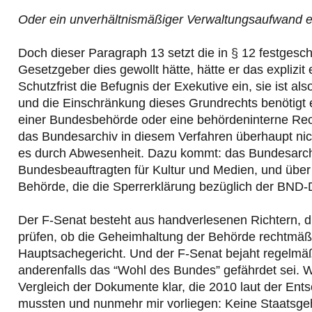
Oder ein unverhältnismäßiger Verwaltungsaufwand e
Doch dieser Paragraph 13 setzt die in § 12 festgesch
Gesetzgeber dies gewollt hätte, hätte er das expliz
Schutzfrist die Befugnis der Exekutive ein, sie ist a
und die Einschränkung dieses Grundrechts benötigt 
einer Bundesbehörde oder eine behördeninterne Rec
das Bundesarchiv in diesem Verfahren überhaupt nich
es durch Abwesenheit. Dazu kommt: das Bundesarch
Bundesbeauftragten für Kultur und Medien, und über
Behörde, die die Sperrerklärung bezüglich der BN
Der F-Senat besteht aus handverlesenen Richtern, d
prüfen, ob die Geheimhaltung der Behörde rechtmäß
Hauptsachegericht. Und der F-Senat bejaht regelmäß
anderenfalls das “Wohl des Bundes” gefährdet sei. W
Vergleich der Dokumente klar, die 2010 laut der En
mussten und nunmehr mir vorliegen: Keine Staatsge