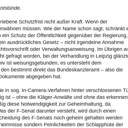
ntstünde.
riebene Schutzfrist nicht außer Kraft. Wenn der
it erwähnen müssen. Wie der Name schon sagt, schränkt 
lso ein Schutz der Öffentlichkeit gegenüber der Regierung,
ein ausdrückliches Gesetz – nicht irgendeine Annahme
htsvorschrift oder Verwaltungsanweisung. Im Übrigen w
t gefragt worden, bei der Verhandlung in Leipzig glänzt
iv ist weisungsgebunden, es untersteht dem
 den bestimmt direkt das Bundeskanzleramt – also die
D-Dokumente abgegeben hat.
ie in sog. In-Camera-Verfahren hinter verschlossenen T
ig ist – ohne die Kläger-Anwälte und ohne das erkenne
ig diese Notwendigigkeit zur Geheimhaltung, da
as der F-Senat darunter versteht, wird durch einen
tscheidung des F-Senats noch geheim gehalten werden
heimnisse sondern Peinlichkeiten der Schlapphüte der