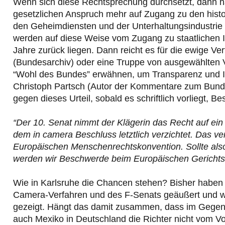
Wenn sich diese Rechtsprechung durchsetzt, dann ha
gesetzlichen Anspruch mehr auf Zugang zu den hist
den Geheimdiensten und der Unterhaltungsindustrie 
werden auf diese Weise vom Zugang zu staatlichen 
Jahre zurück liegen. Dann reicht es für die ewige
(Bundesarchiv) oder eine Truppe von ausgewählten 
“Wohl des Bundes” erwähnen, um Transparenz und In
Christoph Partsch (Autor der Kommentare zum Bunde
gegen dieses Urteil, sobald es schriftlich vorliegt
“Der 10. Senat nimmt der Klägerin das Recht auf ein
dem in camera Beschluss letztlich verzichtet. Das ve
Europäischen Menschenrechtskonvention. Sollte also
werden wir Beschwerde beim Europäischen Gerichtsh
Wie in Karlsruhe die Chancen stehen? Bisher haben s
Camera-Verfahren und des F-Senats geäußert und wen
gezeigt. Hängt das damit zusammen, dass im Gegen
auch Mexiko in Deutschland die Richter nicht vom Vo