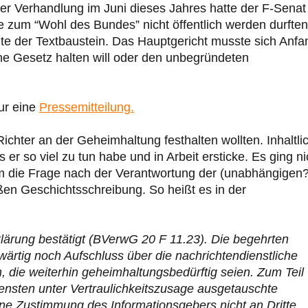
er Verhandlung im Juni dieses Jahres hatte der F-Senat
zum “Wohl des Bundes” nicht öffentlich werden durften
chte der Textbaustein. Das Hauptgericht musste sich Anfa
ne Gesetz halten will oder den unbegründeten
nur eine
Pressemitteilung.
ichter an der Geheimhaltung festhalten wollten. Inhaltli
 er so viel zu tun habe und in Arbeit ersticke. Es ging ni
um die Frage nach der Verantwortung der (unabhängigen?
en Geschichtsschreibung. So heißt es in der
lärung bestätigt (BVerwG 20 F 11.23). Die begehrten
wärtig noch Aufschluss über die nachrichtendienstliche
die weiterhin geheimhaltungsbedürftig seien. Zum Teil
ensten unter Vertraulichkeitszusage ausgetauschte
hne Zustimmung des Informationsgebers nicht an Dritte