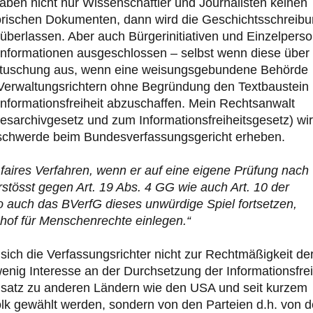
ben nicht nur Wissenschaftler und Journalisten keinen
orischen Dokumenten, dann wird die Geschichtsschreib
überlassen. Aber auch Bürgerinitiativen und Einzelpers
Informationen ausgeschlossen – selbst wenn diese über
 Vertuschung aus, wenn eine weisungsgebundene Behörde
Verwaltungsrichtern ohne Begründung den Textbaustein
formationsfreiheit abzuschaffen. Mein Rechtsanwalt
sarchivgesetz und zum Informationsfreiheitsgesetz) wi
, Beschwerde beim Bundesverfassungsgericht erheben.
 faires Verfahren, wenn er auf eine eigene Prüfung nach
rstösst gegen Art. 19 Abs. 4 GG wie auch Art. 10 der
 auch das BVerfG dieses unwürdige Spiel fortsetzen,
of für Menschenrechte einlegen.“
ich die Verfassungsrichter nicht zur Rechtmäßigkeit der
ig Interesse an der Durchsetzung der Informationsfrei
satz zu anderen Ländern wie den USA und seit kurzem
lk gewählt werden, sondern von den Parteien d.h. von d