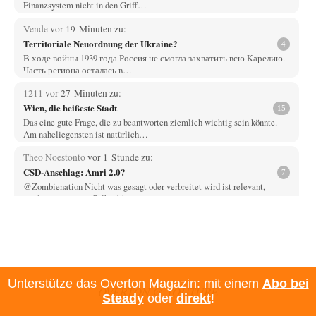
Finanzsystem nicht in den Griff…
Vende
vor 19 Minuten zu:
Territoriale Neuordnung der Ukraine?
4
В ходе войны 1939 года Россия не смогла захватить всю Карелию.
Часть региона осталась в…
1211
vor 27 Minuten zu:
Wien, die heißeste Stadt
15
Das eine gute Frage, die zu beantworten ziemlich wichtig sein könnte.
Am naheliegensten ist natürlich…
Theo Noestonto
vor 1 Stunde zu:
CSD-Anschlag: Amri 2.0?
7
@Zombienation Nicht was gesagt oder verbreitet wird ist relevant,
sondern wer es tut. Selbst hier…
sylvain
vor 1 Stunde zu:
Rechts- oder Linksträger?
41
Danke für den Link. Ich vertraue ja der Wissenschaft, wissen Sie? Und da
ist es…
Unterstütze das Overton Magazin: mit einem
Abo bei
Theo Noestonto
vor 1 Stunde zu:
OVERTON @ YOUTUBE
Steady
oder
direkt
!
Statt Dunkelflaute eher Hitze-Blackout wegen
63
Kühlwassermangel für Atomkraft