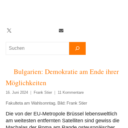
Zum
Inhalt
springen
Twitter
Facebook
YouTube
Telegram
Newsletter
Suchen
Bulgarien: Demokratie am Ende ihrer
Möglichkeiten
16. Juni 2024
Frank Stier
11 Kommentare
Fakulteta am Wahlsonntag. Bild: Frank Stier
Die von der EU-Metropole Brüssel lebensweltlich
am weitesten entfernten Satelliten sind gewiss die
Machalas der Roma am Rande osteuropäischer