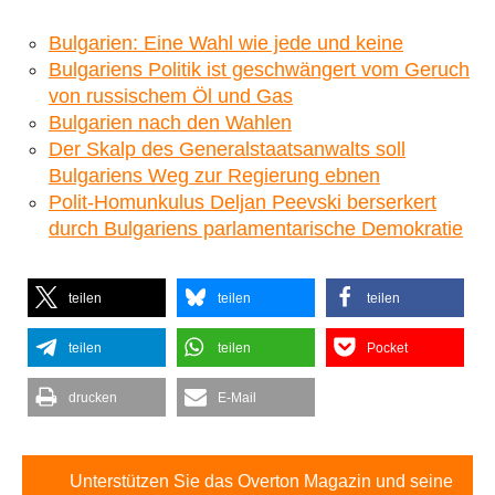
Bulgarien: Eine Wahl wie jede und keine
Bulgariens Politik ist geschwängert vom Geruch
von russischem Öl und Gas
Bulgarien nach den Wahlen
Der Skalp des Generalstaatsanwalts soll
Bulgariens Weg zur Regierung ebnen
Polit-Homunkulus Deljan Peevski berserkert
durch Bulgariens parlamentarische Demokratie
teilen
teilen
teilen
teilen
teilen
Pocket
drucken
E-Mail
Unterstützen Sie das Overton Magazin und seine