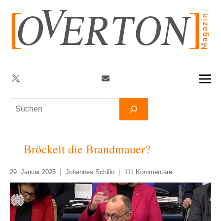
Zum
Inhalt
springen
Twitter
Facebook
YouTube
Telegram
Newsletter
Suchen
Bröckelt die Brandmauer?
29. Januar 2025
Johannes Schillo
111 Kommentare