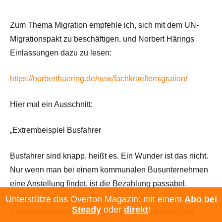
Zum Thema Migration empfehle ich, sich mit dem UN-
Migrationspakt zu beschäftigen, und Norbert Härings
Einlassungen dazu zu lesen:
https://norberthaering.de/new/fachkraeftemigration/
Hier mal ein Ausschnitt:
„Extrembeispiel Busfahrer
Busfahrer sind knapp, heißt es. Ein Wunder ist das nicht.
Nur wenn man bei einem kommunalen Busunternehmen
eine Anstellung findet, ist die Bezahlung passabel.
Ansonsten ist sie oft in Mindestlohnnähe bei unattraktiven
Unterstütze das Overton Magazin: mit einem
Abo bei
Steady
oder
direkt
!
Arbeitsbedingungen. Im Durchschnitt verdienten laut