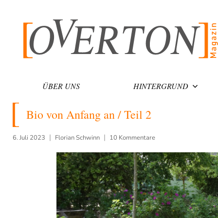
Zum
Inhalt
springen
ÜBER UNS
HINTERGRUND
Bio von Anfang an / Teil 2
6. Juli 2023
Florian Schwinn
10 Kommentare