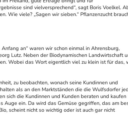
 im Freiland, gute Erträge bringt und für
ebnisse sind vielversprechend“, sagt Boris Voelkel. A
en. Wie viele? „Sagen wir sieben.“ Pflanzenzucht brauc
n Anfang an“ waren wir schon einmal in Ahrensburg,
eorg Lutz. Neben der Biodynamischen Landwirtschaft 
 Wobei das Wort eigentlich viel zu klein ist für das,
enheit, zu beobachten, wonach seine Kundinnen und
erhalten als an den Marktständen die die Wulfsdorfer je
en sich die Kundinnen und Kunden beraten und kaufen
as Auge ein. Da wird das Gemüse gegriffen, das am be
o, scheint nicht so wichtig oder ist auch gar nicht