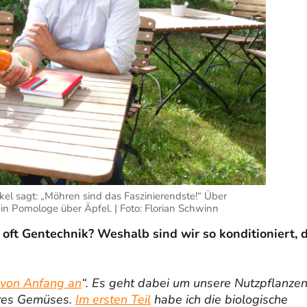
lkel sagt: „Möhren sind das Faszinierendste!“ Über
n Pomologe über Äpfel. | Foto: Florian Schwinn
ft Gentechnik? Weshalb sind wir so konditioniert, 
 von Anfang an
“. Es geht dabei um unsere Nutzpflanzen
eres Gemüses.
Im ersten Teil
habe ich die biologische