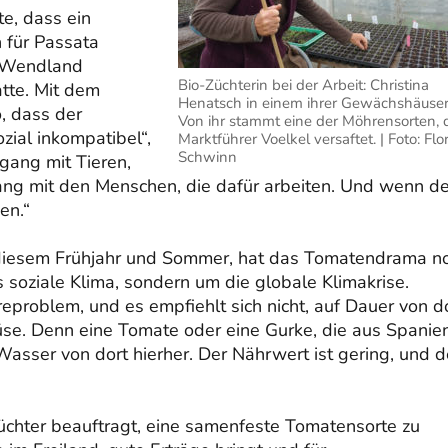
e, dass ein
h für Passata
n Wendland
Bio-Züchterin bei der Arbeit: Christina
atte. Mit dem
Henatsch in einem ihrer Gewächshäuser
, dass der
Von ihr stammt eine der Möhrensorten, 
ozial inkompatibel“,
Marktführer Voelkel versaftet. | Foto: Flo
Schwinn
mgang mit Tieren,
ng mit den Menschen, die dafür arbeiten. Und wenn de
en.“
n diesem Frühjahr und Sommer, hat das Tomatendrama n
s soziale Klima, sondern um die globale Klimakrise.
problem, und es empfiehlt sich nicht, auf Dauer von d
üse. Denn eine Tomate oder eine Gurke, die aus Spanie
 Wasser von dort hierher. Der Nährwert ist gering, und d
üchter beauftragt, eine samenfeste Tomatensorte zu