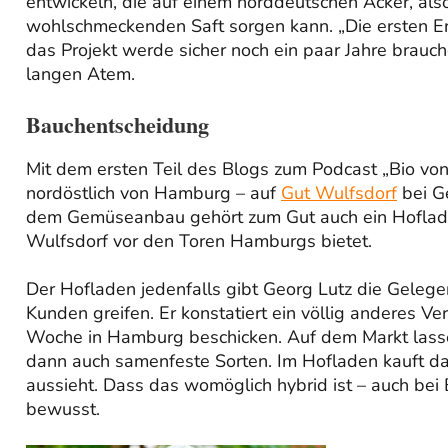
entwickeln, die auf einem norddeutschen Acker, also
wohlschmeckenden Saft sorgen kann. „Die ersten Erg
das Projekt werde sicher noch ein paar Jahre brauch
langen Atem.
Bauchentscheidung
Mit dem ersten Teil des Blogs zum Podcast „Bio vo
nordöstlich von Hamburg – auf
Gut Wulfsdorf
bei G
dem Gemüseanbau gehört zum Gut auch ein Hofladen.
Wulfsdorf vor den Toren Hamburgs bietet.
Der Hofladen jedenfalls gibt Georg Lutz die Geleg
Kunden greifen. Er konstatiert ein völlig anderes V
Woche in Hamburg beschicken. Auf dem Markt lass
dann auch samenfeste Sorten. Im Hofladen kauft d
aussieht. Dass das womöglich hybrid ist – auch bei Bi
bewusst.