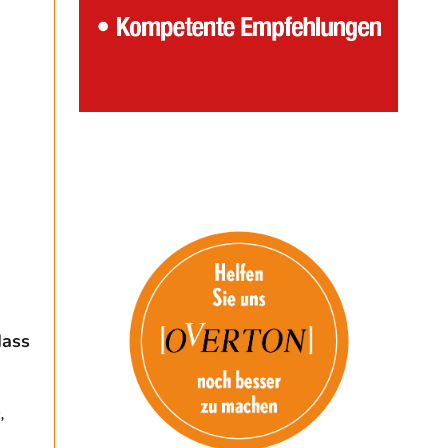
dass
,