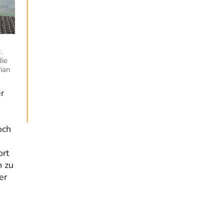
@Froschhaut Vielen Dank für Ihre freundlichen Worte.
Ich nehme an, dass ich dass stellvertretend auch…
ratzefatz
vor 17 Stunden zu:
Klimalüge und Klimadiktatur?
25
Es gibt genau zwei Faktoren, die für unser Klima
.
(eigentlich: die Klimata der verschiedenen
die
Klimazonen)…
rian
arth_
vor 19 Stunden zu:
r
Sollte Bundeswehrwerbung verboten
33
werden?
Nr. 6 halte ich für thematisch verfehlt. Unabhängig
davon wie man zu Saudibarbarien oder der…
och
W. Heines
vor 19 Stunden zu:
Junglöwen des Kalifats
3
ort
Vielen Dank an die Autoren des Artikels dafür, daß sie
n zu
die Situation einer Ethnie beleuchten,…
er
Zack15
vor 1 Tag zu:
Leihmutterschaft als Zweig des
34
Transhumanismus
Spahn ist an seiner offensichtlichen kognitiven
Dissonanz gescheitert, und weil Viele in seiner Partei