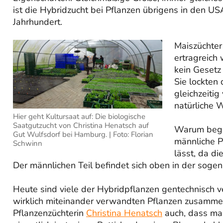
ist die Hybridzucht bei Pflanzen übrigens in den US
Jahrhundert.
Maiszüchter
ertragreich 
kein Gesetz
Sie lockten
gleichzeitig
natürliche 
Hier geht Kultursaat auf: Die biologische
Saatgutzucht von Christina Henatsch auf
Warum bega
Gut Wulfsdorf bei Hamburg. | Foto: Florian
männliche P
Schwinn
lässt, da di
Der männlichen Teil befindet sich oben in der sog
Heute sind viele der Hybridpflanzen gentechnisch 
wirklich miteinander verwandten Pflanzen zusamme
Pflanzenzüchterin
Christina Henatsch
auch, dass ma