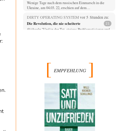
Wenige Tage nach dem russischen Einmarsch in die
Ukraine, am 04.03. 22, erschien auf dem…
DIRTY OPERATING SYSTEM
vor 5 Stunden zu:
Die Revolution, die nie scheiterte
21
@jjkoeln "Und in der Tat, steiges Problematisieren und
e
die letzten Winkel analysieren ist nicht hilfreich.…
r:
Bernie
vor 5 Stunden zu:
Der Anschlag auf eine Lebenslüge
3
@Thomas Danke für den hilfreichen Hinweis ;-) Ob
Hamed Abdel-Samad seine Thesen von Ex-US-
Präsident Bush…
EMPFEHLUNG
Klau-Die
vor 6 Stunden zu:
Helmut Schelsky – Der Mann, der den
27
Marxismus überlebte
en.
Er fragte, wem Fabriken gehören. Die Gegenwart zwingt
.
zu einer anderen Frage: Wer besitzt die…
DIRTY OPERATING SYSTEM
vor 6 Stunden zu:
ht
Morgen kommt der Russe, wir müssen alle
62
sterben!
@Russischer Hacker Selbstverständlich gibt es auch in
Russland Propaganda. Das würde ich nicht bestreiten