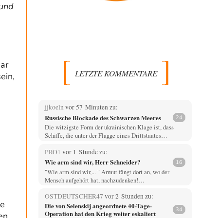
 und
gar
LETZTE KOMMENTARE
ein,
jjkoeln
vor 57 Minuten zu:
Russische Blockade des Schwarzen Meeres
24
Die witzigste Form der ukrainischen Klage ist, dass
Schiffe, die unter der Flagge eines Drittstaates…
PRO1
vor 1 Stunde zu:
Wie arm sind wir, Herr Schneider?
16
"Wie arm sind wir,... " Armut fängt dort an, wo der
Mensch aufgehört hat, nachzudenken!…
OSTDEUTSCHER47
vor 2 Stunden zu:
te
Die von Selenskij angeordnete 40-Tage-
34
Operation hat den Krieg weiter eskaliert
en