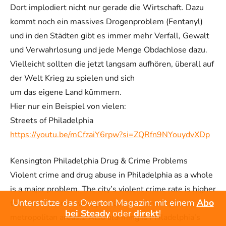
Dort implodiert nicht nur gerade die Wirtschaft. Dazu
kommt noch ein massives Drogenproblem (Fentanyl)
und in den Städten gibt es immer mehr Verfall, Gewalt
und Verwahrlosung und jede Menge Obdachlose dazu.
Vielleicht sollten die jetzt langsam aufhören, überall auf
der Welt Krieg zu spielen und sich
um das eigene Land kümmern.
Hier nur ein Beispiel von vielen:
Streets of Philadelphia
https://youtu.be/mCfzaiY6rpw?si=ZQRfn9NYouydvXDp
Kensington Philadelphia Drug & Crime Problems
Violent crime and drug abuse in Philadelphia as a whole
is a major problem. The city’s violent crime rate is higher
Unterstütze das Overton Magazin: mit einem
Abo
than the national average and other similarly sized
bei Steady
oder
direkt
!
metropolitan areas.1 Also alarming is Philadelphia’s