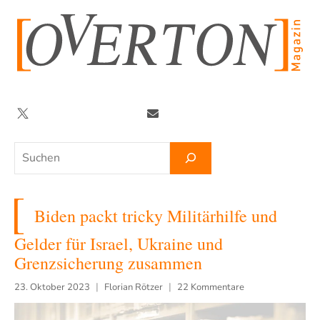
Zum
Inhalt
springen
Twitter
Facebook
YouTube
Telegram
Newsletter
Suchen
Biden packt tricky Militärhilfe und
Gelder für Israel, Ukraine und
Grenzsicherung zusammen
23. Oktober 2023
Florian Rötzer
22 Kommentare