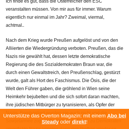
Ich finde es gut, dass die Österreicher den ESC
veranstalten müssen. Von mir aus für immer. Warum
eigentlich nur einmal im Jahr? Zweimal, viermal,
achtmal..
Nach dem Krieg wurde Preußen aufgelöst und von den
Alliierten die Wiedergründung verboten. Preußen, das die
Nazis nie gewählt hat, dessen letzte demokratische
Regierung die des Sozialdemokraten Braun war, die
durch einen Gewaltstreich, den Preußenschlag, gestürzt
wurde, galt als Hort des Faschismus. Die Ösis, die der
Welt den Führer gaben, die gröhlend in Wien seine
Heimkehr bejubelten und die sich sofort daran machten,
ihre jüdischen Mitbürger zu tyranisieren, als Opfer der
Nazis. Bombardiert wurden sie auch nicht und die
Unterstütze das Overton Magazin: mit einem
Abo bei
Sowjetarmee zog auch wieder ab. Frisch zu Demokraten
Steady
oder
direkt
!
umgefickte Nazis konnten dann den Piefkes wieder so