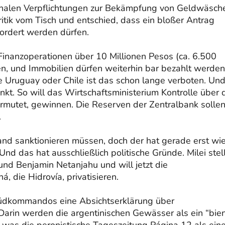
tionalen Verpflichtungen zur Bekämpfung von Geldwäsch
itik vom Tisch und entschied, dass ein bloßer Antrag
ordert werden dürfen.
 Finanzoperationen über 10 Millionen Pesos (ca. 6.500
, und Immobilien dürfen weiterhin bar bezahlt werden
e Uruguay oder Chile ist das schon lange verboten. Un
kt. So will das Wirtschaftsministerium Kontrolle über 
vermutet, gewinnen. Die Reserven der Zentralbank solle
.
and sanktionieren müssen, doch der hat gerade erst wi
nd das hat ausschließlich politische Gründe. Milei stell
nd Benjamin Netanjahu und will jetzt die
die Hidrovía, privatisieren.
 Südkommandos eine Absichtserklärung über
arin werden die argentinischen Gewässer als ein “bie
 was die peronistische Tageszeitung Página 12 als ein