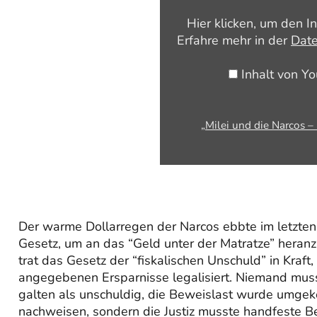
Narcos
Hier klicken, um den I
–
Erfahre mehr in der
Date
Drogenboom
dank
Inhalt von Y
Kettensäge“
von
„Milei und die Narcos 
YouTube
anzeigen
Der warme Dollarregen der Narcos ebbte im letzten 
Gesetz, um an das “Geld unter der Matratze” heran
trat das Gesetz der “fiskalischen Unschuld” in Kraft
angegebenen Ersparnisse legalisiert. Niemand muss
galten als unschuldig, die Beweislast wurde umgekeh
nachweisen, sondern die Justiz musste handfeste B