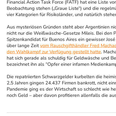
Financial Action Task Force (FATF) hat eine Liste vo
Beobachtung stehen („Graue Liste“) und die regelmäß
vier Kategorien für Risikoländer, und natürlich steh
Aus mysteriösen Gründen steht aber Argentinien nich
nicht nur die Weißwäsche-Gesetze Mileis. Bei den 
Spitzenkandidat für Buenos Aires ein gewisser José
über lange Zeit
vom Rauschgifthändler Fred Machado
den Wahlkampf zur Verfügung gestellt hatte
. Mach
hat sich gerade als schuldig für Geldwäsche und Bet
bezeichnet ihn als “Opfer einer infamen Medienkam
Die repatriierten Schwarzgelder kurbelten die heimis
2,5 Jahren gingen 24.437 Firmen bankrott, nicht 
Pandemie ging es der Wirtschaft so schlecht wie heu
noch Geld – aber davon profitieren allenfalls die 