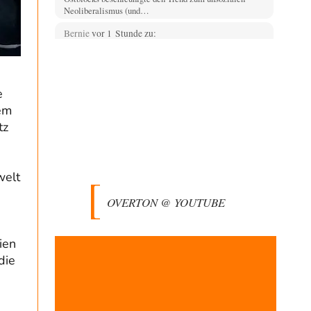
Neoliberalismus (und…
Bernie
vor 1 Stunde zu:
CSD-Anschlag: Amri 2.0?
14
Als Ergänzung noch was: Die üblichen Betroffenen
melden sich auch zu Wort, aber leider werden…
e
Jasmina
vor 2 Stunden zu:
dem
Wien, die heißeste Stadt
38
tz
Genau! Und was natürlich dazu kommt sind die
überbordenden Rechenzentren! Heute muss ja jeder
wegen…
Klau-Die
vor 2 Stunden zu:
welt
Statt Dunkelflaute eher Hitze-Blackout wegen
71
Kühlwassermangel für Atomkraft
OVERTON @ YOUTUBE
Würden PV-Anlagen zu Marktbedingungen betrieben,
würden sie sich beim derzeitigen Ausbaustand kaum
lohnen. Ob sich…
ien
Theo Noestonto
vor 4 Stunden zu:
die
Die Macht der KI-Besitzer
17
@DIRTY OPERATING SYSTEM Ihre Argumentation
teile ich, soweit wir uns auf den aktuellen Moment
beziehen.…