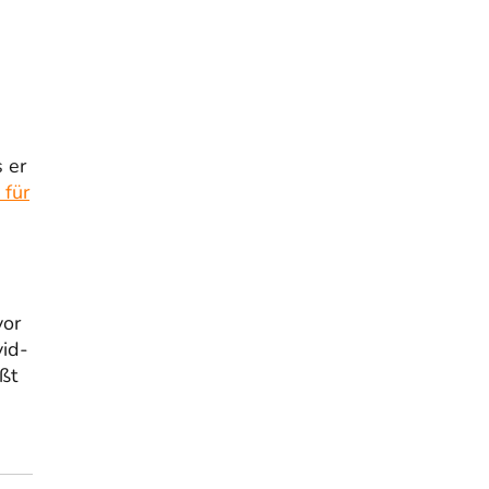
 er
 für
vor
id-
ßt