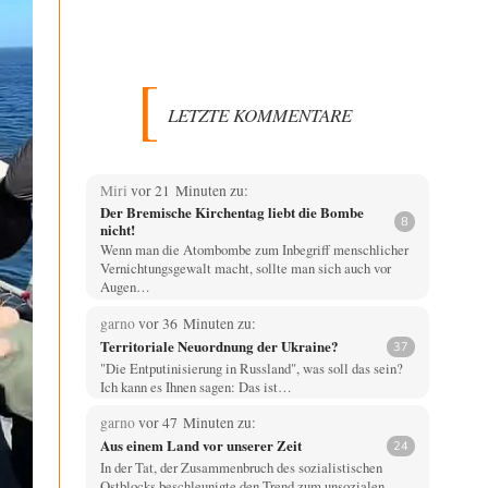
LETZTE KOMMENTARE
Miri
vor 21 Minuten zu:
Der Bremische Kirchentag liebt die Bombe
8
nicht!
Wenn man die Atombombe zum Inbegriff menschlicher
Vernichtungsgewalt macht, sollte man sich auch vor
Augen…
garno
vor 36 Minuten zu:
Territoriale Neuordnung der Ukraine?
37
"Die Entputinisierung in Russland", was soll das sein?
Ich kann es Ihnen sagen: Das ist…
garno
vor 47 Minuten zu:
Aus einem Land vor unserer Zeit
24
In der Tat, der Zusammenbruch des sozialistischen
Ostblocks beschleunigte den Trend zum unsozialen