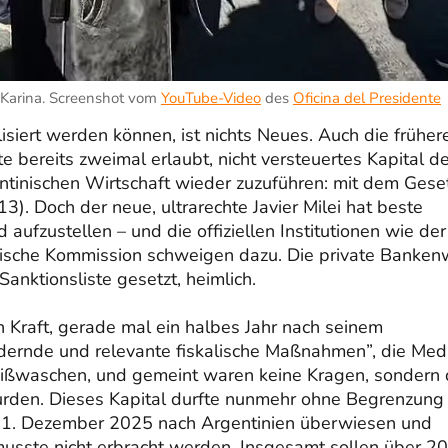
 Karina. Screenshot vom
YouTube-Video
des
Oficina del Presidente
siert werden können, ist nichts Neues. Auch die früher
te bereits zweimal erlaubt, nicht versteuertes Kapital 
ntinischen Wirtschaft wieder zuzuführen: mit dem Gese
). Doch der neue, ultrarechte Javier Milei hat beste
fzustellen – und die offiziellen Institutionen wie der
ische Kommission schweigen dazu. Die private Banken
anktionsliste gesetzt, heimlich.
n Kraft, gerade mal ein halbes Jahr nach seinem
ndernde und relevante fiskalische Maßnahmen”, die Med
eißwaschen, und gemeint waren keine Kragen, sondern 
wurden. Dieses Kapital durfte nunmehr ohne Begrenzung
 31. Dezember 2025 nach Argentinien überwiesen und
musste nicht erbracht werden. Insgesamt sollen über 20