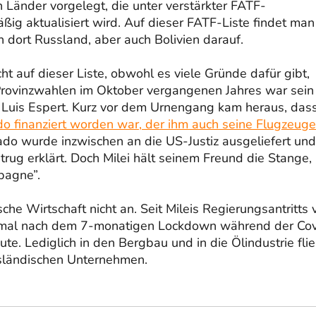
n Länder vorgelegt, die unter verstärkter FATF-
ig aktualisiert wird. Auf dieser FATF-Liste findet man
en dort Russland, aber auch Bolivien darauf.
t auf dieser Liste, obwohl es viele Gründe dafür gibt,
Provinzwahlen im Oktober vergangenen Jahres war sein
 Luis Espert. Kurz vor dem Urnengang kam heraus, dass
 finanziert worden war, der ihm auch seine Flugzeuge
ado wurde inzwischen an die US-Justiz ausgeliefert und
rug erklärt. Doch Milei hält seinem Freund die Stange,
pagne”.
che Wirtschaft nicht an. Seit Mileis Regierungsantritts 
einmal nach dem 7-monatigen Lockdown während der Cov
te. Lediglich in den Bergbau und in die Ölindustrie flie
ausländischen Unternehmen.