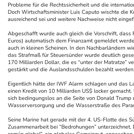
Probleme für die Rechtssicherheit und die interna
Doch Wirtschaftsminister Luis Caputo wischte die Kr
ausreichend sei und weitere Nachweise nicht eingef
Abgeschafft wurde auch gleich die Vorschrift, dass
Euros) automatisch dem Finanzamt gemeldet werden
auch in kleinen Scheinen. In den Nachbarländern wi
das Strafmaß für Steuersünder wurde deutlich gesen
170 Milliarden Dollar, die es “unter der Matratze” 
gestärkt und die Auslandsschulden bezahlt werden
Eigentlich hätte der IWF Alarm schlagen und das L
einen Kredit von 10 Milliarden US$ locker gemacht. U
sich bedingungslos an die Seite von Donald Trump u
Wasserversorgung und die Wasserstraße des Paraná, 
Seine Marine hat gerade mit der 4. US-Flotte des
Zusammenarbeit bei “Bedrohungen” unterzeichnet. D
común global”, ein globales Gemeingut, angesehen,