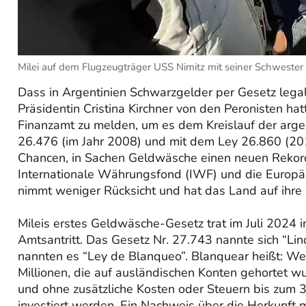
Milei auf dem Flugzeugträger USS Nimitz mit seiner Schwester
Dass in Argentinien Schwarzgelder per Gesetz legali
Präsidentin Cristina Kirchner von den Peronisten hat
Finanzamt zu melden, um es dem Kreislauf der arge
26.476 (im Jahr 2008) und mit dem Ley 26.860 (2013
Chancen, in Sachen Geldwäsche einen neuen Rekord au
Internationale Währungsfond (IWF) und die Europä
nimmt weniger Rücksicht und hat das Land auf ihre S
Mileis erstes Geldwäsche-Gesetz trat im Juli 2024 i
Amtsantritt. Das Gesetz Nr. 27.743 nannte sich “Li
nannten es “Ley de Blanqueo”. Blanquear heißt: W
Millionen, die auf ausländischen Konten gehortet 
und ohne zusätzliche Kosten oder Steuern bis zum
investiert werden. Ein Nachweis über die Herkunft 