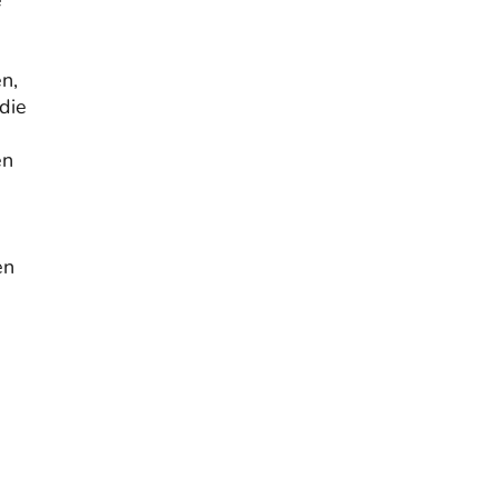
demokratischer und sozialer Bundesstaat.“ Art. 14,2
GG:…
n,
die
en
en