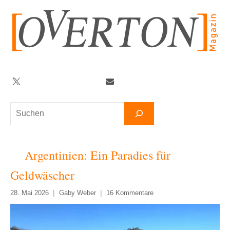
Zum
Inhalt
springen
Twitter
Facebook
YouTube
Telegram
Newsletter
Suchen
Argentinien: Ein Paradies für
Geldwäscher
28. Mai 2026
Gaby Weber
16 Kommentare