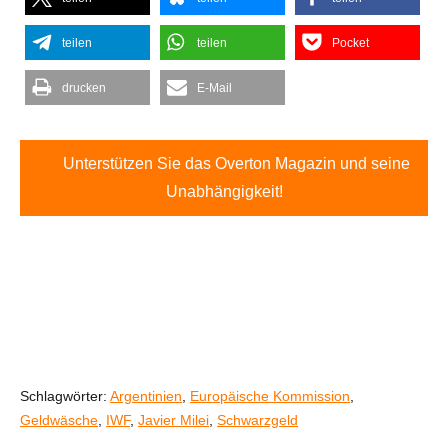
teilen
teilen
Pocket
drucken
E-Mail
Unterstützen Sie das Overton Magazin und seine
Unabhängigkeit!
Schlagwörter:
Argentinien
,
Europäische Kommission
,
Geldwäsche
,
IWF
,
Javier Milei
,
Schwarzgeld