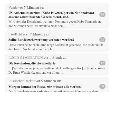
Vende
vor 7 Minuten zu:
US-Außenministerium: Kuba ist „weniger ein Nationalstaat
14
als eine allumfassende Geheimdienst- und
Subversionsoperation
Wird sich der Donald mit weiteren Nummern gegen Kuba Sympathien
und Stimmen beim Wahlvolk verschaffen…
PaulKehl
vor 17 Minuten zu:
Sollte Bundeswehrwerbung verboten werden?
32
Hatte Ihnen heute nacht eine lange Nachricht geschickt, die leider nicht
durchkam. Nochmal schreibe ich…
LUCiD iMAGiNATiON
vor 1 Stunde zu:
Die Revolution, die nie scheiterte
12
[...]Natürlich ohne jede weiterführende Handlungsoption[...] Nun ja. Wenn
Du Ernst Winkler kennst und vor allem…
Russischer Hacker
vor 5 Stunden zu:
Morgen kommt der Russe, wir müssen alle sterben!
60
Das ist auch ein weit verbreitetes amerikanisches Märchen aus dem
kalten Krieg wie entscheidend doch…
Zack15
vor 5 Stunden zu:
Entkernen, Umfunktionieren und (feindlich) Übernehmen
46
Wer '89 euphorisch reagierte, war reichlich naiv. Mir hat der damalige