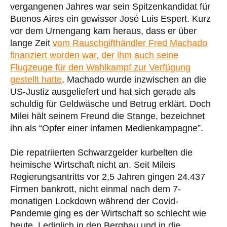
vergangenen Jahres war sein Spitzenkandidat für
Buenos Aires ein gewisser José Luis Espert. Kurz
vor dem Urnengang kam heraus, dass er über
lange Zeit
vom Rauschgifthändler Fred Machado
finanziert worden war, der ihm auch seine
Flugzeuge für den Wahlkampf zur Verfügung
gestellt hatte
. Machado wurde inzwischen an die
US-Justiz ausgeliefert und hat sich gerade als
schuldig für Geldwäsche und Betrug erklärt. Doch
Milei hält seinem Freund die Stange, bezeichnet
ihn als “Opfer einer infamen Medienkampagne”.
Die repatriierten Schwarzgelder kurbelten die
heimische Wirtschaft nicht an. Seit Mileis
Regierungsantritts vor 2,5 Jahren gingen 24.437
Firmen bankrott, nicht einmal nach dem 7-
monatigen Lockdown während der Covid-
Pandemie ging es der Wirtschaft so schlecht wie
heute. Lediglich in den Bergbau und in die