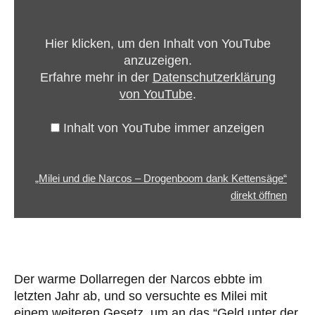
die
Narcos
Hier klicken, um den Inhalt von YouTube
–
anzuzeigen.
Drogenboom
Erfahre mehr in der
Datenschutzerklärung
dank
von YouTube
.
Kettensäge“
von
Inhalt von YouTube immer anzeigen
YouTube
anzeigen
„Milei und die Narcos – Drogenboom dank Kettensäge“
direkt öffnen
Der warme Dollarregen der Narcos ebbte im
letzten Jahr ab, und so versuchte es Milei mit
einem weiteren Gesetz, um an das “Geld unter der