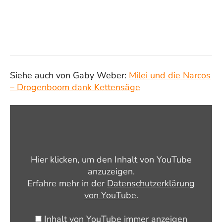
Siehe auch von Gaby Weber:
Milei und die Narcos
– Drogenboom dank Kettensäge
„Milei
und
die
Narcos
Hier klicken, um den Inhalt von YouTube
–
anzuzeigen.
Drogenboom
Erfahre mehr in der
Datenschutzerklärung
dank
von YouTube
.
Kettensäge“
von
Inhalt von YouTube immer anzeigen