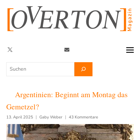
Zum
Inhalt
springen
Twitter
Facebook
YouTube
Telegram
Newsletter
Suchen
Argentinien: Beginnt am Montag das
Gemetzel?
13. April 2025
Gaby Weber
43 Kommentare