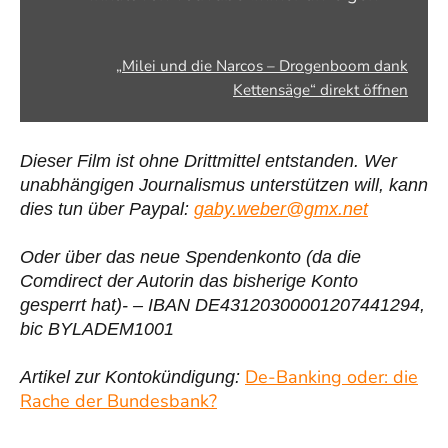
YouTube
anzeigen
„Milei und die Narcos – Drogenboom dank
Kettensäge“ direkt öffnen
Dieser Film ist ohne Drittmittel entstanden. Wer
unabhängigen Journalismus unterstützen will, kann
dies tun über Paypal:
gaby.weber@gmx.net
Oder über das neue Spendenkonto (da die
Comdirect der Autorin das bisherige Konto
gesperrt hat)- – IBAN DE43120300001207441294,
bic BYLADEM1001
De-Banking oder: die
Artikel zur Kontokündigung:
Rache der Bundesbank?