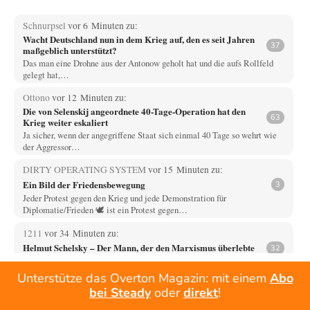
Schnurpsel
vor 6 Minuten zu:
Wacht Deutschland nun in dem Krieg auf, den es seit Jahren
37
maßgeblich unterstützt?
Das man eine Drohne aus der Antonow geholt hat und die aufs Rollfeld
gelegt hat,…
Ottono
vor 12 Minuten zu:
Die von Selenskij angeordnete 40-Tage-Operation hat den
63
Krieg weiter eskaliert
Ja sicher, wenn der angegriffene Staat sich einmal 40 Tage so wehrt wie
der Aggressor…
DIRTY OPERATING SYSTEM
vor 15 Minuten zu:
Ein Bild der Friedensbewegung
3
Jeder Protest gegen den Krieg und jede Demonstration für
Diplomatie/Frieden 🕊️ ist ein Protest gegen…
1211
vor 34 Minuten zu:
Helmut Schelsky – Der Mann, der den Marxismus überlebte
32
Über politische Strategien kann ich nichts sagen. Man müsste tatsächlich
organisierte gesellschaftliche Kräfte am Werk…
Unterstütze das Overton Magazin: mit einem
Abo
bei Steady
oder
direkt
!
Phineas
vor 49 Minuten zu: