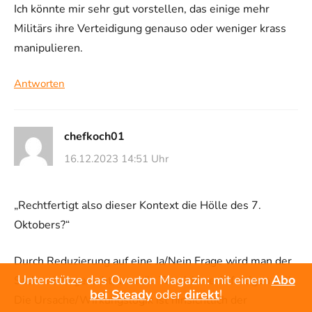
Ich könnte mir sehr gut vorstellen, das einige mehr
Militärs ihre Verteidigung genauso oder weniger krass
manipulieren.
Antworten
chefkoch01
16.12.2023 14:51 Uhr
„Rechtfertigt also dieser Kontext die Hölle des 7.
Oktobers?“
Durch Reduzierung auf eine Ja/Nein Frage wird man der
Unterstütze das Overton Magazin: mit einem
Abo
Sache nicht gerecht, was die Tat nicht rechtfertigen soll.
bei Steady
oder
direkt
!
Die Ursache/Wirkungslogik ist hinsichtlich der