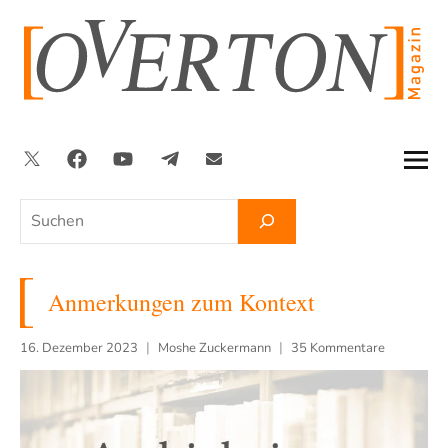
Zum
Inhalt
springen
Twitter
Facebook
YouTube
Telegram
Newsletter
Suchen
Anmerkungen zum Kontext
16. Dezember 2023
Moshe Zuckermann
35 Kommentare