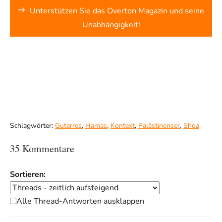
Unterstützen Sie das Overton Magazin und seine
Unabhängigkeit!
Schlagwörter:
Guterres
,
Hamas
,
Kontext
,
Palästinenser
,
Shoa
35 Kommentare
Sortieren:
Alle Thread-Antworten ausklappen