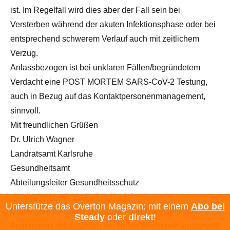
ist. Im Regelfall wird dies aber der Fall sein bei
Versterben während der akuten Infektionsphase oder bei
entsprechend schwerem Verlauf auch mit zeitlichem
Verzug.
Anlassbezogen ist bei unklaren Fällen/begründetem
Verdacht eine POST MORTEM SARS-CoV-2 Testung,
auch in Bezug auf das Kontaktpersonenmanagement,
sinnvoll.
Mit freundlichen Grüßen
Dr. Ulrich Wagner
Landratsamt Karlsruhe
Gesundheitsamt
Abteilungsleiter Gesundheitsschutz
http://www.landkreis-karlsruhe.de
“
Unterstütze das Overton Magazin: mit einem
Abo bei
Dabei geht es offensichtlich, um den Nachweis von
Steady
oder
direkt
!
Antikörpern, die natürlich bei vielen Menschen vorhanden