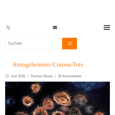
Zum
Inhalt
springen
Twitter
Facebook
YouTube
Telegram
Newsletter
Suchen
Amtsgeheimnis Corona-Tote
13. Juni 2026
Thomas Moser
28 Kommentare