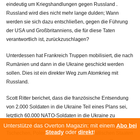
eindeutig um Kriegshandlungen gegen Russland .
Russland wird dies nicht mehr lange dulden; Wann
werden sie sich dazu entschließen, gegen die Führung
der USA und Großbritanniens, die für diese Taten
verantwortlich ist, zurückzuschlagen?
Unterdessen hat Frankreich Truppen mobilisiert, die nach
Rumänien und dann in die Ukraine geschickt werden
sollen. Dies ist ein direkter Weg zum Atomkrieg mit
Russland.
Scott Ritter berichet, dass die französische Entsendung
von 2.000 Soldaten in die Ukraine Teil eines Plans sei,
letztlich 60.000 NATO-Soldaten in die Ukraine zu
entsenden. Ritter sagt, dass die Franzosen sich mit den
Unterstütze das Overton Magazin: mit einem
Abo bei
Steady
oder
direkt
!
Tschechen, Polen, den Briten und den baltischen Staaten