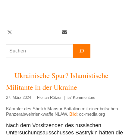
Zum
Inhalt
springen
Twitter
Facebook
YouTube
Telegram
Newsletter
Suchen
Ukrainische Spur? Islamistische
Militante in der Ukraine
27. März 2024
Florian Rötzer
57 Kommentare
Kämpfer des Sheikh Mansur Battalion mit einer britschen
Panzerabwehrlenkwaffe NLAW.
Bild
: oc-media.org
Nach dem Vorsitzenden des russischen
Untersuchungsausschusses Bastrykin hätten die