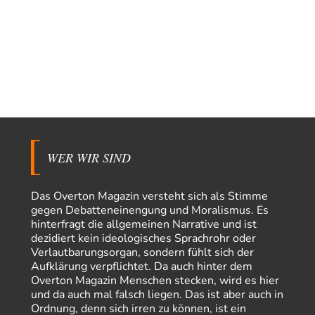
Eine sportlich "schwimmende" und inszenierte Migranten-Invasion fällt
in Ceuta ein - bevor sie nach Deutschland…
YaSa
vor 5 Stunden zu:
Dissonanzen
1
Kleine Korrektur: Anders als Moshe Zuckermann schildet gab es in den
1960er und 1970er Jahren…
Wolfgang Wirth
vor 5 Stunden zu:
Entkernen, Umfunktionieren und (feindlich) Übernehmen
48
@Froschhaut Vielen Dank für Ihre freundlichen Worte. Ich nehme an,
dass ich dass stellvertretend auch…
WER WIR SIND
Götz
vor 5 Stunden zu:
From Field to Glass – Bio hochprozentig
5
Das Overton Magazin versteht sich als Stimme
Jetzt gib hier mal nicht den Beckmesser. Die meinen das doch gar nicht
gegen Debatteneinengung und Moralismus. Es
so -…
hinterfragt die allgemeinen Narrative und ist
Frank Herbert
vor 6 Stunden zu:
dezidiert kein ideologisches Sprachrohr oder
Urteil des Bundesverwaltungsgerichts zur ewigen
Verlautbarungsorgan, sondern fühlt sich der
33
Geheimhaltung
Aufklärung verpflichtet. Da auch hinter dem
Es gab überhaupt KEINE Entnazifizierung der Deutschen Justiz nach
Overton Magazin Menschen stecken, wird es hier
Kriegsende! Und es hätte auch keine…
und da auch mal falsch liegen. Das ist aber auch in
ratzefatz
vor 7 Stunden zu:
Ordnung, denn sich irren zu können, ist ein