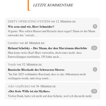
LETZTE KOMMENTARE
DIRTY OPERATING SYSTEM
vor 12 Minuten zu:
Wie arm sind wir, Herr Schneider?
9
@garno: Was sollen Hauser und Kienzle dazu sagen? Dann ist der Mann
entweder das "soziale…
Gunther
vor 48 Minuten zu:
Helmut Schelsky – Der Mann, der den Marxismus überlebte
22
Man kann vieles Karl Marx vorwerfen, doch eines nicht: dass
Entwicklungen stattfinden, 150 Jahre nach…
Vende
vor 52 Minuten zu:
Russische Blockade des Schwarzen Meeres
1
"Im Juli 2023 verkündete Russland, dass es das Abkommen nicht
verlängern werde, und stieg somit…
Adel verpflichtet
vor 56 Minuten zu:
»Der freie Wille ist ein Mythos«
70
Vielen Dank, hatte ich nicht auf dem Schirm, weil ich ihn nicht mehr
lese. Beweist…