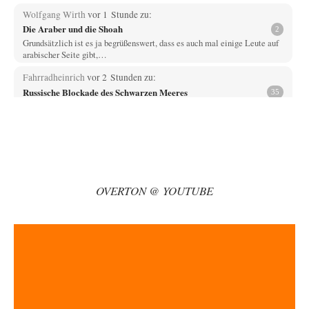
Wolfgang Wirth
vor 1 Stunde zu:
Die Araber und die Shoah
2
Grundsätzlich ist es ja begrüßenswert, dass es auch mal einige Leute auf
arabischer Seite gibt,…
Fahrradheinrich
vor 2 Stunden zu:
Russische Blockade des Schwarzen Meeres
35
Vielen Dank zunächst, Herr Silnizki, für den Text. Zitat: "Sollte der
Seeverkehr mit der Ukraine…
Patient 0
vor 3 Stunden zu:
Helmut Schelsky – Der Mann, der den Marxismus überlebte
34
> Eine schwammige Kritik, die nicht an der Theorie nachweist, dass die
fehlerhaft oder unvollständig…
OVERTON @ YOUTUBE
Wallenstein
vor 3 Stunden zu:
Ein Bild der Friedensbewegung
10
Das kleine Wörterbuch der US-amerikanischen Politik Amerika-- Gods
own Country, nur WIR sind Amerika, der…
@Frank
vor 5 Stunden zu:
Absurde Debatte um Ceuta-„Invasion“ durch Marokko
13
vertieft EU-Spaltung
Europa führt wieder einmal die perfekte Debatte über das falsche