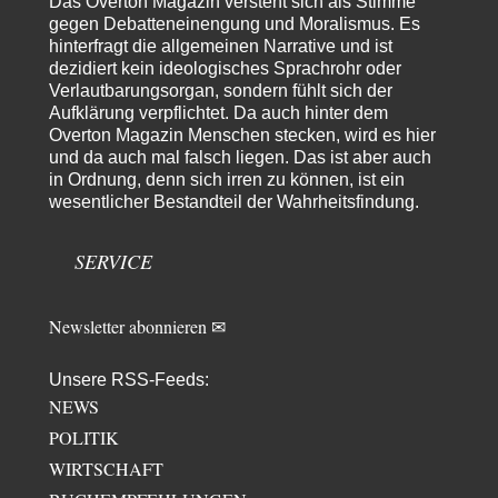
Das Overton Magazin versteht sich als Stimme
Noch so einer, der viel schwatzt, wenn der Tag lang ist. Etwa die Frage
gegen Debatteneinengung und Moralismus. Es
nach…
hinterfragt die allgemeinen Narrative und ist
dezidiert kein ideologisches Sprachrohr oder
Rubis
vor 18 Stunden zu:
Verlautbarungsorgan, sondern fühlt sich der
Die von Selenskij angeordnete 40-Tage-Operation hat den
65
Krieg weiter eskaliert
Aufklärung verpflichtet. Da auch hinter dem
Hallo venice im Link unten gibt es einen Screenshot vielleicht ist es der
Overton Magazin Menschen stecken, wird es hier
Besagte.....
und da auch mal falsch liegen. Das ist aber auch
in Ordnung, denn sich irren zu können, ist ein
Peter Müller
vor 22 Stunden zu:
wesentlicher Bestandteil der Wahrheitsfindung.
Der Krieg aus dem Baumarkt: Wie billige Drohnen die
1
Militärmacht verändern
Warum werden wichtigere Fragen nicht gestellt? Auch die KI könnte mir
SERVICE
nur sagen, was die…
Claire Grube
vor 22 Stunden zu:
»Der freie Wille ist ein Mythos«
Newsletter abonnieren ✉
17
Rrrrrrichtig: Kritik am Chef und Du wirst exkludiert. Ein typischer
Schulterklopferblog. Wer wie Herr Erdmann…
Unsere RSS-Feeds:
Platons Sokrates
vor 23 Stunden zu:
NEWS
Die Revolution, die nie scheiterte
22
POLITIK
Es gibt 3 Arten von Freiheit: die geistige ,die seelische und die physische.
WIRTSCHAFT
Man darf…