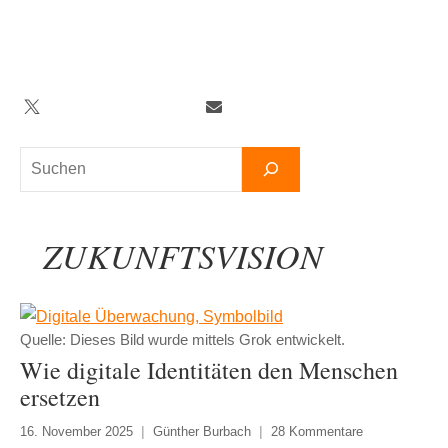
Zum
Inhalt
springen
Twitter
Facebook
YouTube
Telegram
Newsletter
Suchen
ZUKUNFTSVISION
Quelle: Dieses Bild wurde mittels Grok entwickelt.
Wie digitale Identitäten den Menschen
ersetzen
16. November 2025
Günther Burbach
28 Kommentare