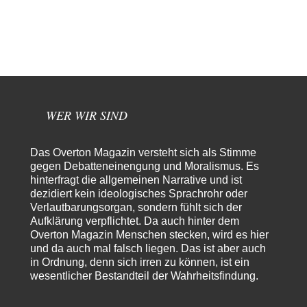
Rechts- oder Linksträger?
41
Danke für den Link. Ich vertraue ja der Wissenschaft, wissen Sie? Und da
ist es…
Theo Noestonto
vor 16 Stunden zu:
Die Westbank in New York
6
"Das hielt Amerika nicht davon ab, Afghanistan zu besetzen, die
Gesellschaft umzubauen, den Drogenanbau zu…
WER WIR SIND
AeaP
vor 17 Stunden zu:
Absurde Debatte um Ceuta-„Invasion“ durch Marokko vertieft
7
EU-Spaltung
Jetzt versuchen "interessierte Kreise" Georg Restle fertigzumachen, der
Das Overton Magazin versteht sich als Stimme
in der Ceuta-Angelegenheit von einem "US-israelisch-marokkanischen
gegen Debatteneinengung und Moralismus. Es
Bündnis"…
hinterfragt die allgemeinen Narrative und ist
dezidiert kein ideologisches Sprachrohr oder
Theo Noestonto
vor 18 Stunden zu:
Verlautbarungsorgan, sondern fühlt sich der
Russische Blockade des Schwarzen Meeres
36
Aufklärung verpflichtet. Da auch hinter dem
"Ohne tragfähige Argumentation wirds wohl eher nix mit dem
Overton Magazin Menschen stecken, wird es hier
„mainstraem näherbringen“…" Natürlich nicht! Da haben…
und da auch mal falsch liegen. Das ist aber auch
Grottenolm
vor 19 Stunden zu:
in Ordnung, denn sich irren zu können, ist ein
Die von Selenskij angeordnete 40-Tage-Operation hat den
wesentlicher Bestandteil der Wahrheitsfindung.
67
Krieg weiter eskaliert
Natürlich ist Russland scheinbar zögerlich, inkonsequent, reagiert immer