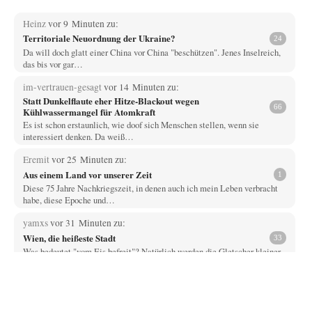
Heinz
vor 9 Minuten zu:
Territoriale Neuordnung der Ukraine?
24
Da will doch glatt einer China vor China "beschützen". Jenes Inselreich,
das bis vor gar…
im-vertrauen-gesagt
vor 14 Minuten zu:
Statt Dunkelflaute eher Hitze-Blackout wegen
66
Kühlwassermangel für Atomkraft
Es ist schon erstaunlich, wie doof sich Menschen stellen, wenn sie
interessiert denken. Da weiß…
Eremit
vor 25 Minuten zu:
Aus einem Land vor unserer Zeit
1
Diese 75 Jahre Nachkriegszeit, in denen auch ich mein Leben verbracht
habe, diese Epoche und…
yamxs
vor 31 Minuten zu:
Wien, die heißeste Stadt
33
Was bedeutet "vom Eis befreit"? Natürlich werden die Gletscher kleiner
als heute gewesen sein. Leider…
Prime Evil
vor 43 Minuten zu:
Die Macht der KI-Besitzer
16