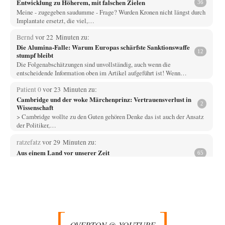
Entwicklung zu Höherem, mit falschen Zielen
36
Meine - zugegeben saudumme - Frage? Wurden Kronen nicht längst durch
Implantate ersetzt, die viel,…
Bernd
vor 22 Minuten zu:
Die Alumina-Falle: Warum Europas schärfste Sanktionswaffe
12
stumpf bleibt
Die Folgenabschätzungen sind unvollständig, auch wenn die
entscheidende Information oben im Artikel aufgeführt ist! Wenn…
Patient 0
vor 23 Minuten zu:
Cambridge und der woke Märchenprinz: Vertrauensverlust in
2
Wissenschaft
> Cambridge wollte zu den Guten gehören Denke das ist auch der Ansatz
der Politiker,…
ratzefatz
vor 29 Minuten zu:
Aus einem Land vor unserer Zeit
65
ch fühle mich als Opfer einer Illusion, die in meiner Jugend in den 70er-
80er-Jahren in…
Walter Nikolaus Gerhartz
vor 46 Minuten zu:
Selenskijs Rückhalt in der Bevölkerung schrumpft
12
Als noch Pressefreiheit herrschte : ARD-Tagesthemen 2015 über den
Ukraine-Konflikt Heute wollen wir mit unseren…
OVERTON @ YOUTUBE