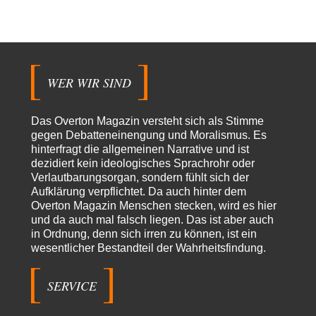
Eingänge zum Tiergarten waren gesperrt, Nur…
Besdomny
vor 14 Stunden zu:
Der Bremische Kirchentag liebt die Bombe nicht!
21
einige ostdeutsche Gemeinden, wie die hallesche Wörmlitzer
Kirchengemeinde, haben diese Tradition bis in die 2010er…
WER WIR SIND
Peter Zobel
vor 15 Stunden zu:
Absurde Debatte um Ceuta-„Invasion“ durch Marokko vertieft
5
EU-Spaltung
Das Overton Magazin versteht sich als Stimme
Man braucht in Deutschland nur etwas halbwegs vernünftiges zuvsagen
gegen Debatteneinengung und Moralismus. Es
und man landet suf der Zionisten-Abschussliste.
hinterfragt die allgemeinen Narrative und ist
dezidiert kein ideologisches Sprachrohr oder
Thomas
vor 15 Stunden zu:
Verlautbarungsorgan, sondern fühlt sich der
Die Westbank in New York
7
Aufklärung verpflichtet. Da auch hinter dem
Danke, diese Verdrehung war mir auch gleich sauer aufgestoßen...... - die
"Taliban" hatten den Mohnanbau…
Overton Magazin Menschen stecken, wird es hier
und da auch mal falsch liegen. Das ist aber auch
Nordlicht
vor 18 Stunden zu:
in Ordnung, denn sich irren zu können, ist ein
Wacht Deutschland nun in dem Krieg auf, den es seit Jahren
wesentlicher Bestandteil der Wahrheitsfindung.
65
maßgeblich unterstützt?
Fragen Sie doch mal Ronzheimer oder Kiesewetter, da besteht dann keine
Unklarheit mehr!!! Aber in…
SERVICE
Theo Noestonto
vor 1 Tag zu: