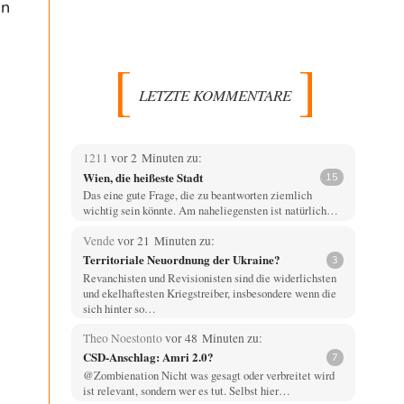
en
LETZTE KOMMENTARE
1211
vor 2 Minuten zu:
Wien, die heißeste Stadt
15
Das eine gute Frage, die zu beantworten ziemlich
wichtig sein könnte. Am naheliegensten ist natürlich…
Vende
vor 21 Minuten zu:
Territoriale Neuordnung der Ukraine?
3
Revanchisten und Revisionisten sind die widerlichsten
und ekelhaftesten Kriegstreiber, insbesondere wenn die
sich hinter so…
Theo Noestonto
vor 48 Minuten zu:
CSD-Anschlag: Amri 2.0?
7
@Zombienation Nicht was gesagt oder verbreitet wird
ist relevant, sondern wer es tut. Selbst hier…