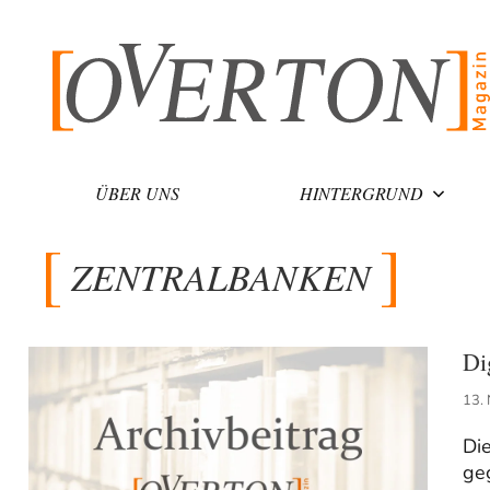
Zum
Inhalt
springen
ÜBER UNS
HINTERGRUND
ZENTRALBANKEN
Di
13.
Di
ge