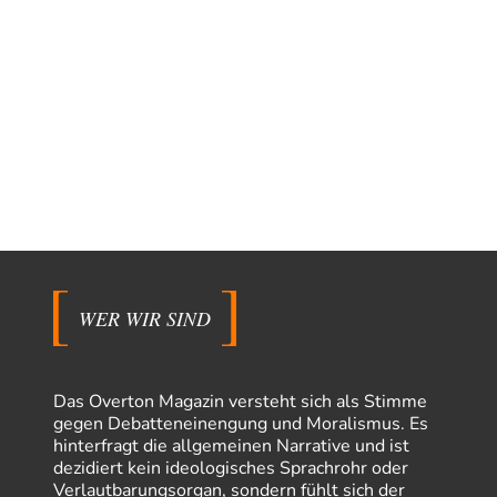
WER WIR SIND
Das Overton Magazin versteht sich als Stimme
gegen Debatteneinengung und Moralismus. Es
hinterfragt die allgemeinen Narrative und ist
dezidiert kein ideologisches Sprachrohr oder
Verlautbarungsorgan, sondern fühlt sich der