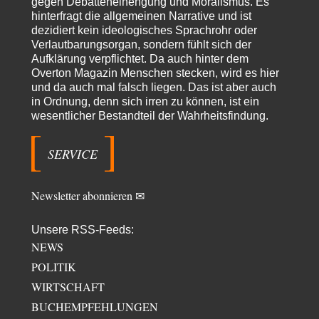
gegen Debatteneinengung und Moralismus. Es
„mainstraem näherbringen“…" Natürlich nicht! Da haben…
hinterfragt die allgemeinen Narrative und ist
dezidiert kein ideologisches Sprachrohr oder
Grottenolm
vor 14 Stunden zu:
Verlautbarungsorgan, sondern fühlt sich der
Die von Selenskij angeordnete 40-Tage-Operation hat den
67
Aufklärung verpflichtet. Da auch hinter dem
Krieg weiter eskaliert
Natürlich ist Russland scheinbar zögerlich, inkonsequent, reagiert immer
Overton Magazin Menschen stecken, wird es hier
nur . Aber es ist vielleicht, wie…
und da auch mal falsch liegen. Das ist aber auch
in Ordnung, denn sich irren zu können, ist ein
Patient 0
vor 19 Stunden zu:
wesentlicher Bestandteil der Wahrheitsfindung.
Helmut Schelsky – Der Mann, der den Marxismus überlebte
34
> Eine schwammige Kritik, die nicht an der Theorie nachweist, dass die
fehlerhaft oder unvollständig…
SERVICE
Conrad
vor 21 Stunden zu:
Entkernen, Umfunktionieren und (feindlich) Übernehmen
3
Newsletter abonnieren ✉
Die NATO-Manöver gibt es noch. Mehr, als, zuvor, größere, nur eben jetzt
ein paar tausend…
Unsere RSS-Feeds:
Torsten
vor 1 Tag zu:
NEWS
Urteil des Bundesverwaltungsgerichts zur ewigen
7
Geheimhaltung
POLITIK
Der Deep-State braucht Feinde wie ein Fisch das Wasser. Und nichts
WIRTSCHAFT
erschafft bessere Feinde als…
BUCHEMPFEHLUNGEN
Ferdinand Wohlgewiehert
vor 1 Tag zu: