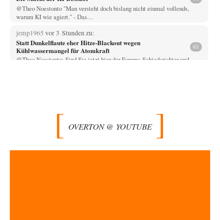
@Theo Noestonto "Man versteht doch bislang nicht einmal vollends,
warum KI wie agiert." - Das…
jemp1965
vor 3 Stunden zu:
Statt Dunkelflaute eher Hitze-Blackout wegen
65
Kühlwassermangel für Atomkraft
@Theo Noestonto: Sind Sie jetzt hier der Forums-Schiedsrichter und
entscheiden, was "faktenfrei" ist??
Muaheheehe
vor 6 Stunden zu:
CSD-Anschlag: Amri 2.0?
8
Auf sowas wie mit dem Perso kommen nur Deutsche Schreibtischtäter ...
Als ob ein Amri…
OVERTON @ YOUTUBE
drummy-b
vor 7 Stunden zu:
Die Araber und die Shoah
6
Ihr Kommentar ist ja just genau so einseitig, wie Sie es Zuckermann hier
andichten wollen:…
Here read this
vor 7 Stunden zu:
Wacht Deutschland nun in dem Krieg auf, den es seit Jahren
73
maßgeblich unterstützt?
Monarch Programm: Angeblich geht es auf die alten Ägypter zurück. Die
Priester haben den Pharao…