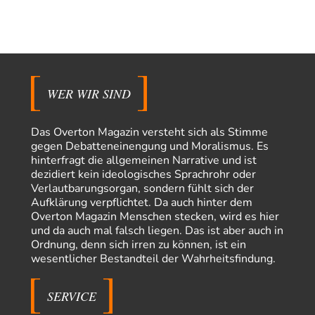
Torsten
vor 1 Tag zu:
Urteil des Bundesverwaltungsgerichts zur ewigen
9
Geheimhaltung
Der Deep-State braucht Feinde wie ein Fisch das Wasser. Und nichts
erschafft bessere Feinde als…
WER WIR SIND
Ferdinand Wohlgewiehert
vor 1 Tag zu:
Wie arm sind wir, Herr Schneider?
21
"Art. 20,1 GG: „Die Bundesrepublik Deutschland ist ein demokratischer
Das Overton Magazin versteht sich als Stimme
und sozialer Bundesstaat.“ Art. 14,2 GG:…
gegen Debatteneinengung und Moralismus. Es
Peter Müller
vor 1 Tag zu:
hinterfragt die allgemeinen Narrative und ist
Der Krieg aus dem Baumarkt: Wie billige Drohnen die
dezidiert kein ideologisches Sprachrohr oder
1
Militärmacht verändern
Verlautbarungsorgan, sondern fühlt sich der
Warum werden wichtigere Fragen nicht gestellt? Auch die KI könnte mir
Aufklärung verpflichtet. Da auch hinter dem
nur sagen, was die…
Overton Magazin Menschen stecken, wird es hier
und da auch mal falsch liegen. Das ist aber auch in
Claire Grube
vor 1 Tag zu:
Ordnung, denn sich irren zu können, ist ein
»Der freie Wille ist ein Mythos«
8
wesentlicher Bestandteil der Wahrheitsfindung.
Rrrrrrichtig: Kritik am Chef und Du wirst exkludiert. Ein typischer
Schulterklopferblog. Wer wie Herr Erdmann…
SERVICE
Platons Sokrates
vor 1 Tag zu:
Die Revolution, die nie scheiterte
11