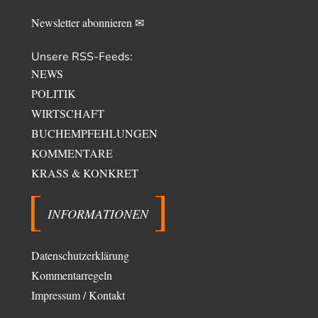
Es gibt 3 Arten von Freiheit: die geistige ,die seelische und die physische.
Man darf…
Newsletter abonnieren ✉
Unsere RSS-Feeds:
NEWS
POLITIK
WIRTSCHAFT
BUCHEMPFEHLUNGEN
KOMMENTARE
KRASS & KONKRET
INFORMATIONEN
Datenschutzerklärung
Kommentarregeln
Impressum / Kontakt