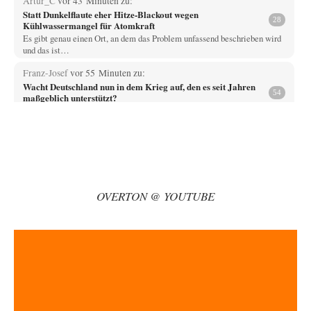
Artur_C
vor 43 Minuten zu:
Statt Dunkelflaute eher Hitze-Blackout wegen
28
Kühlwassermangel für Atomkraft
Es gibt genau einen Ort, an dem das Problem unfassend beschrieben wird
und das ist…
Franz-Josef
vor 55 Minuten zu:
Wacht Deutschland nun in dem Krieg auf, den es seit Jahren
54
maßgeblich unterstützt?
War es üverhaupt eine Drohne? Oder nicht nur ein kleines Dröhnchen?
Vende
vor 2 Stunden zu:
Russische Blockade des Schwarzen Meeres
33
Hat Roskomnadzor neuerdings die Karten mit den russischen Raffinerien
im russischen Intranet gesperrt?
OVERTON @ YOUTUBE
Torsten
vor 3 Stunden zu:
Urteil des Bundesverwaltungsgerichts zur ewigen
35
Geheimhaltung
Der Deep-State braucht Feinde wie ein Fisch das Wasser. Und nichts
erschafft bessere Feinde als…
Ferdinand Wohlgewiehert
vor 3 Stunden zu:
Wie arm sind wir, Herr Schneider?
21
"Art. 20,1 GG: „Die Bundesrepublik Deutschland ist ein demokratischer
und sozialer Bundesstaat.“ Art. 14,2 GG:…