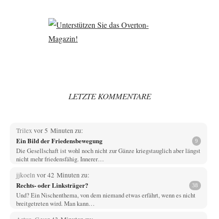
LETZTE KOMMENTARE
Trilex
vor 5 Minuten zu:
Ein Bild der Friedensbewegung
9
Die Gesellschaft ist wohl noch nicht zur Gänze kriegstauglich aber längst
nicht mehr friedensfähig. Innerer…
jjkoeln
vor 42 Minuten zu:
Rechts- oder Linksträger?
38
Und? Ein Nischenthema, von dem niemand etwas erfährt, wenn es nicht
breitgetreten wird. Man kann…