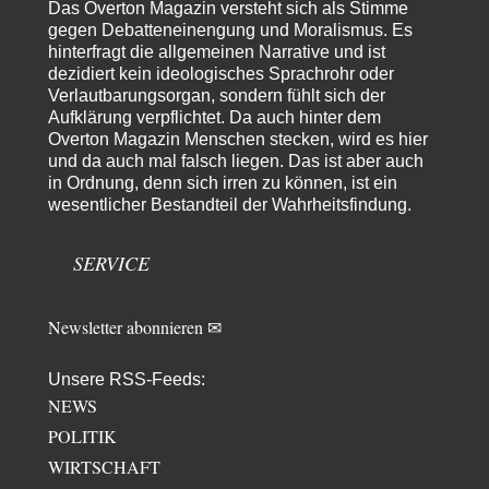
Das Overton Magazin versteht sich als Stimme
Rrrrrrichtig: Kritik am Chef und Du wirst exkludiert. Ein typischer
gegen Debatteneinengung und Moralismus. Es
Schulterklopferblog. Wer wie Herr Erdmann…
hinterfragt die allgemeinen Narrative und ist
Platons Sokrates
vor 10 Stunden zu:
dezidiert kein ideologisches Sprachrohr oder
Die Revolution, die nie scheiterte
Verlautbarungsorgan, sondern fühlt sich der
22
Es gibt 3 Arten von Freiheit: die geistige ,die seelische und die physische.
Aufklärung verpflichtet. Da auch hinter dem
Man darf…
Overton Magazin Menschen stecken, wird es hier
und da auch mal falsch liegen. Das ist aber auch
Erzengelin
vor 11 Stunden zu:
in Ordnung, denn sich irren zu können, ist ein
Leihmutterschaft als Zweig des Transhumanismus
35
wesentlicher Bestandteil der Wahrheitsfindung.
es ist zum verzweifeln. so widerlich. ekelhaft, grausam. wahrscheinlich
hat das alles keinen zweck mehr,…
SERVICE
emil
vor 13 Stunden zu:
From Field to Glass – Bio hochprozentig
7
Zum Nordsee-Whisky geht auch prima ein Matjesbrötchen, ich hab's für
Newsletter abonnieren ✉
euch getestet. Beim Etikett ist…
emil
vor 16 Stunden zu:
Unsere RSS-Feeds:
Absurde Debatte um Ceuta-„Invasion“ durch Marokko
24
NEWS
vertieft EU-Spaltung
China sagt jetzt auch etwas: Interessant ist vor allem die offizielle
POLITIK
Anerkennung der USA, das…
WIRTSCHAFT
overton4cm
vor 24 Stunden zu: