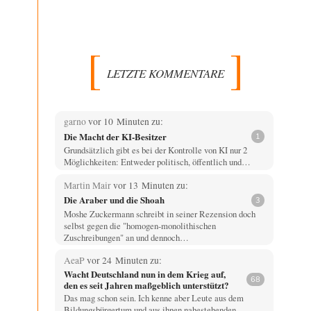
LETZTE KOMMENTARE
garno
vor 10 Minuten zu:
Die Macht der KI-Besitzer
1
Grundsätzlich gibt es bei der Kontrolle von KI nur 2
Möglichkeiten: Entweder politisch, öffentlich und…
Martin Mair
vor 13 Minuten zu:
Die Araber und die Shoah
3
Moshe Zuckermann schreibt in seiner Rezension doch
selbst gegen die "homogen-monolithischen
Zuschreibungen" an und dennoch…
AeaP
vor 24 Minuten zu:
Wacht Deutschland nun in dem Krieg auf,
68
den es seit Jahren maßgeblich unterstützt?
Das mag schon sein. Ich kenne aber Leute aus dem
Bildungsbürgertum und aus ihnen nahestehenden…