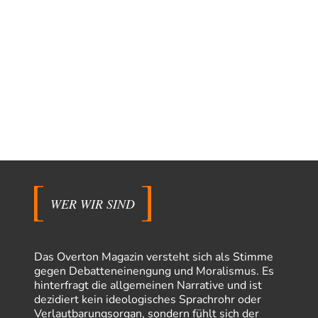
WER WIR SIND
Das Overton Magazin versteht sich als Stimme
gegen Debatteneinengung und Moralismus. Es
hinterfragt die allgemeinen Narrative und ist
dezidiert kein ideologisches Sprachrohr oder
Verlautbarungsorgan, sondern fühlt sich der