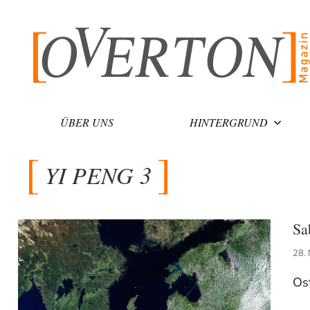
Zum
Inhalt
springen
ÜBER UNS
HINTERGRUND
YI PENG 3
Sa
28.
Os