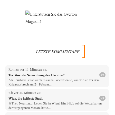
LETZTE KOMMENTARE
Roman
vor 11 Minuten zu:
Territoriale Neuordnung der Ukraine?
10
Als Territorialstaat war Russische Föderation so, wie wir sie vor dem
Kriegsausbruch am 24. Februar…
n.b
vor 34 Minuten zu:
Wien, die heißeste Stadt
23
@Theo Noestonto: Leben Sie in Wien? Ein Blick auf die Wetterkarten
der vergangenen Monate hätte…