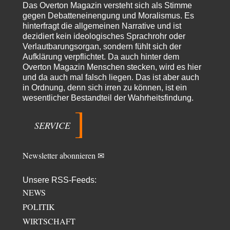
Russische Blockade des Schwarzen Meeres
36
Das Overton Magazin versteht sich als Stimme
"Ohne tragfähige Argumentation wirds wohl eher nix mit dem
gegen Debatteneinengung und Moralismus. Es
„mainstraem näherbringen“…" Natürlich nicht! Da haben…
hinterfragt die allgemeinen Narrative und ist
dezidiert kein ideologisches Sprachrohr oder
Grottenolm
vor 9 Stunden zu:
Verlautbarungsorgan, sondern fühlt sich der
Die von Selenskij angeordnete 40-Tage-Operation hat den
67
Aufklärung verpflichtet. Da auch hinter dem
Krieg weiter eskaliert
Natürlich ist Russland scheinbar zögerlich, inkonsequent, reagiert immer
Overton Magazin Menschen stecken, wird es hier
nur . Aber es ist vielleicht, wie…
und da auch mal falsch liegen. Das ist aber auch
in Ordnung, denn sich irren zu können, ist ein
Patient 0
vor 14 Stunden zu:
wesentlicher Bestandteil der Wahrheitsfindung.
Helmut Schelsky – Der Mann, der den Marxismus überlebte
34
> Eine schwammige Kritik, die nicht an der Theorie nachweist, dass die
fehlerhaft oder unvollständig…
SERVICE
Conrad
vor 16 Stunden zu:
Entkernen, Umfunktionieren und (feindlich) Übernehmen
4
Newsletter abonnieren ✉
Die NATO-Manöver gibt es noch. Mehr, als, zuvor, größere, nur eben jetzt
ein paar tausend…
Unsere RSS-Feeds:
Torsten
vor 1 Tag zu:
NEWS
Urteil des Bundesverwaltungsgerichts zur ewigen
8
Geheimhaltung
POLITIK
Der Deep-State braucht Feinde wie ein Fisch das Wasser. Und nichts
WIRTSCHAFT
erschafft bessere Feinde als…