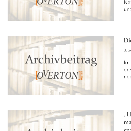
Ne
un
Di
8. 
Im 
ere
no
„H
ma
ge