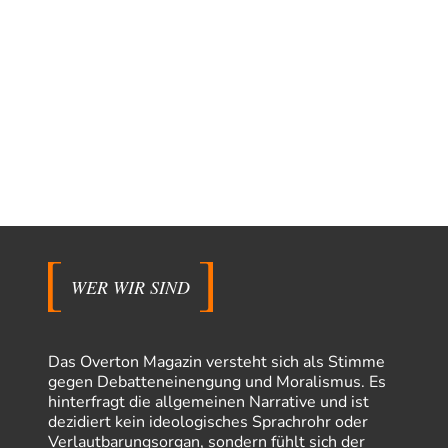
WER WIR SIND
Das Overton Magazin versteht sich als Stimme
gegen Debatteneinengung und Moralismus. Es
hinterfragt die allgemeinen Narrative und ist
dezidiert kein ideologisches Sprachrohr oder
Verlautbarungsorgan, sondern fühlt sich der