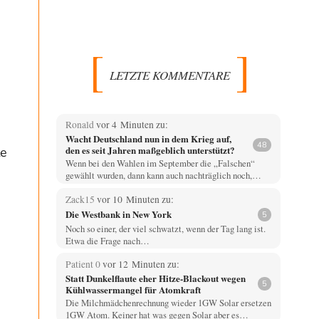
LETZTE KOMMENTARE
Ronald
vor 4 Minuten zu:
Wacht Deutschland nun in dem Krieg auf,
48
den es seit Jahren maßgeblich unterstützt?
te
Wenn bei den Wahlen im September die „Falschen“
gewählt wurden, dann kann auch nachträglich noch,…
Zack15
vor 10 Minuten zu:
Die Westbank in New York
5
Noch so einer, der viel schwatzt, wenn der Tag lang ist.
Etwa die Frage nach…
Patient 0
vor 12 Minuten zu:
Statt Dunkelflaute eher Hitze-Blackout wegen
5
Kühlwassermangel für Atomkraft
Die Milchmädchenrechnung wieder 1GW Solar ersetzen
1GW Atom. Keiner hat was gegen Solar aber es…