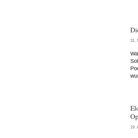
Di
31. 
Wa
Sol
Pod
wur
El
Op
19. 