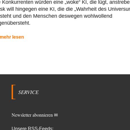
 Konkurrenten würden eine „woke“ KI, die lügt, anstrebe
k will hingegen eine KI, die die „Wahrheit des Univers
rsteht und den Menschen deswegen wohlwollend
genübersteht.
mehr lesen
SERVICE
Newsletter abonnieren ✉
Unsere RSS-Feeds: