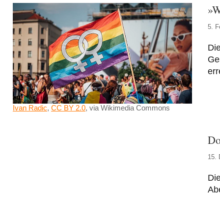
»W
5. F
Di
Ges
er
Ivan Radic
,
CC BY 2.0
, via Wikimedia Commons
Do
15.
Die
Ab