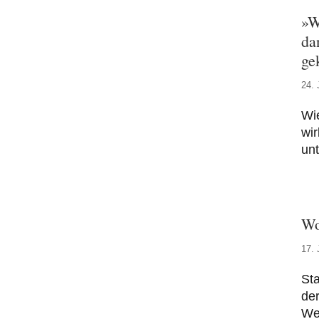
»W
da
ge
24. 
Wi
wir
unt
Wo
17. 
Sta
der
Wer