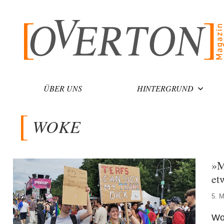
Zum
Inhalt
springen
ÜBER UNS
HINTERGRUND
WOKE
»M
et
5. M
Wok