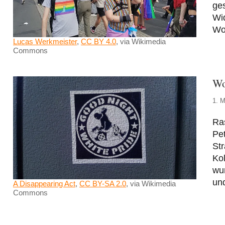
ges
Wi
Wo
Lucas Werkmeister
,
CC BY 4.0
, via Wikimedia
Commons
Wo
1. M
Ras
Pet
St
Kol
wu
un
A Disappearing Act
,
CC BY-SA 2.0
, via Wikimedia
Commons