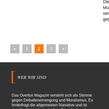
Die
Mus
ve
ge
Seitennummerierung
Vorherige
Nächste
«
1
2
3
»
der
Beiträge
Beiträge
Beiträge
WER WIR SIND
Das Overton Magazin versteht sich als Stimme
gegen Debatteneinengung und Moralismus. Es
hinterfragt die allgemeinen Narrative und ist