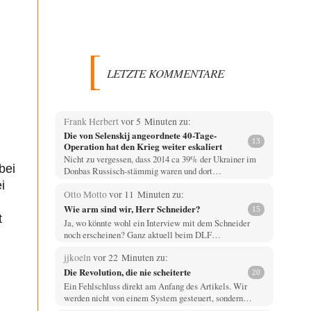
LETZTE KOMMENTARE
Frank Herbert
vor 5 Minuten zu:
Die von Selenskij angeordnete 40-Tage-
13
Operation hat den Krieg weiter eskaliert
Nicht zu vergessen, dass 2014 ca 39% der Ukrainer im
bei
Donbas Russisch-stämmig waren und dort…
i
Otto Motto
vor 11 Minuten zu:
Wie arm sind wir, Herr Schneider?
15
t
Ja, wo könnte wohl ein Interview mit dem Schneider
noch erscheinen? Ganz aktuell beim DLF…
jjkoeln
vor 22 Minuten zu:
Die Revolution, die nie scheiterte
20
Ein Fehlschluss direkt am Anfang des Artikels. Wir
werden nicht von einem System gesteuert, sondern…