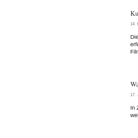
Ku
14. 
Di
erf
Fil
Wa
17. 
In 
wei