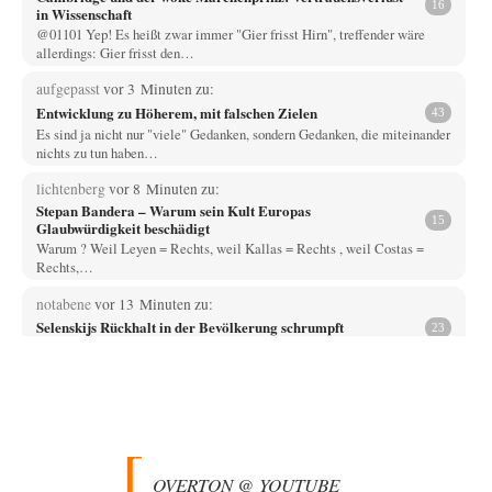
16
in Wissenschaft
@01101 Yep! Es heißt zwar immer "Gier frisst Hirn", treffender wäre
allerdings: Gier frisst den…
aufgepasst
vor 3 Minuten zu:
Entwicklung zu Höherem, mit falschen Zielen
43
Es sind ja nicht nur "viele" Gedanken, sondern Gedanken, die miteinander
nichts zu tun haben…
lichtenberg
vor 8 Minuten zu:
Stepan Bandera – Warum sein Kult Europas
15
Glaubwürdigkeit beschädigt
Warum ? Weil Leyen = Rechts, weil Kallas = Rechts , weil Costas =
Rechts,…
notabene
vor 13 Minuten zu:
Selenskijs Rückhalt in der Bevölkerung schrumpft
23
Ich empfehle dieses Angebot hier zu nutzen Ich habe bereits eine formelle
Beschwerde dort eingereicht…
DIRTY OPERATING SYSTEM
vor 2 Stunden zu:
Die Macht der KI-Besitzer
18
@Theo Noestonto: Ich würde in der Tat nicht mehr ausschließen, dass
eine KI in der…
OVERTON @ YOUTUBE