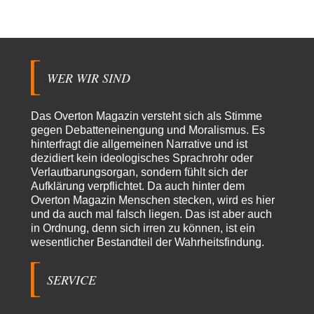
Yossarian
vor 5 Stunden zu:
Statt Dunkelflaute eher Hitze-Blackout wegen
79
Kühlwassermangel für Atomkraft
Die Gezeiten werden deutlich höher? Kannst du mir dazu eine Quelle
nennen, die das erläutert?…
WER WIR SIND
KR
vor 6 Stunden zu:
Wien, die heißeste Stadt
43
Das Overton Magazin versteht sich als Stimme
Und Wassermangel gibt es in Wien NICHT!!! Wien hat nach wie vor
gegen Debatteneinengung und Moralismus. Es
genug ausgezeichnetes Wasser,…
hinterfragt die allgemeinen Narrative und ist
dezidiert kein ideologisches Sprachrohr oder
Michael
vor 15 Stunden zu:
Verlautbarungsorgan, sondern fühlt sich der
CSD-Anschlag: Amri 2.0?
16
Aufklärung verpflichtet. Da auch hinter dem
Der offensichtlichste Elefant im Raum, den keiner erwähnt: Alle
Eingänge zum Tiergarten waren gesperrt, Nur…
Overton Magazin Menschen stecken, wird es hier
und da auch mal falsch liegen. Das ist aber auch
Peter Zobel
vor 18 Stunden zu:
in Ordnung, denn sich irren zu können, ist ein
Absurde Debatte um Ceuta-„Invasion“ durch Marokko vertieft
wesentlicher Bestandteil der Wahrheitsfindung.
5
EU-Spaltung
Man braucht in Deutschland nur etwas halbwegs vernünftiges zuvsagen
und man landet suf der Zionisten-Abschussliste.
SERVICE
Thomas
vor 19 Stunden zu:
Die Westbank in New York
5