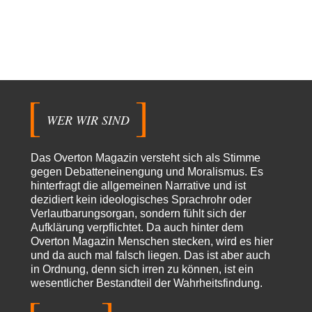
Modulation
vor 13 Stunden zu:
From Field to Glass – Bio hochprozentig
6
statt Kaffeefahrten in die Lüneburger Heide bald Einschiffungen ab
Ostende zur Abfüllung mit Whiksy samt…
Stefan M
vor 14 Stunden zu:
Masseninvasion von Ceuta: Ein organisierter Angriff
2
Ja ja, das ist der Fluch der schönen neuen Smartphone-Zeit. Einer ruft und
Zehntausende dackeln…
WER WIR SIND
Adel verpflichtet
vor 16 Stunden zu:
»Der freie Wille ist ein Mythos«
70
Vielen Dank, hatte ich nicht auf dem Schirm, weil ich ihn nicht mehr
Das Overton Magazin versteht sich als Stimme
lese. Beweist…
gegen Debatteneinengung und Moralismus. Es
hinterfragt die allgemeinen Narrative und ist
garno
vor 18 Stunden zu:
dezidiert kein ideologisches Sprachrohr oder
Absurde Debatte um Ceuta-„Invasion“ durch Marokko
28
Verlautbarungsorgan, sondern fühlt sich der
vertieft EU-Spaltung
Aufklärung verpflichtet. Da auch hinter dem
Gratuliere, du hast erkannt wer hier der Bösewicht ist. Dann kann es ja
gar nicht…
Overton Magazin Menschen stecken, wird es hier
und da auch mal falsch liegen. Das ist aber auch
Schattenland
vor 19 Stunden zu:
in Ordnung, denn sich irren zu können, ist ein
Unkabarettistische Anstalten
1
wesentlicher Bestandteil der Wahrheitsfindung.
Dem schließe ich mich 100 pro an - das deutsche politische Kabarett ist
tot (Lisa…