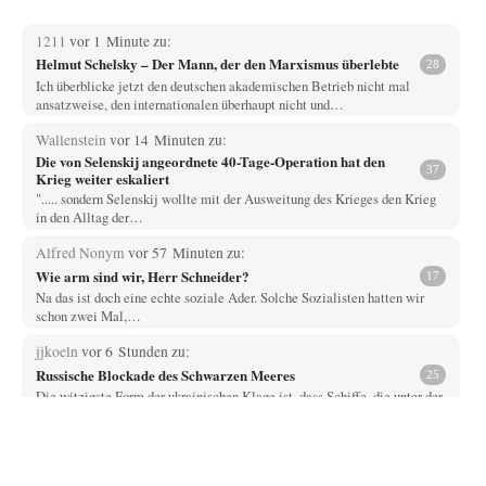
1211
vor 1 Minute zu:
Helmut Schelsky – Der Mann, der den Marxismus überlebte
28
Ich überblicke jetzt den deutschen akademischen Betrieb nicht mal
ansatzweise, den internationalen überhaupt nicht und…
Wallenstein
vor 14 Minuten zu:
Die von Selenskij angeordnete 40-Tage-Operation hat den
37
Krieg weiter eskaliert
"..... sondern Selenskij wollte mit der Ausweitung des Krieges den Krieg
in den Alltag der…
Alfred Nonym
vor 57 Minuten zu:
Wie arm sind wir, Herr Schneider?
17
Na das ist doch eine echte soziale Ader. Solche Sozialisten hatten wir
schon zwei Mal,…
jjkoeln
vor 6 Stunden zu:
Russische Blockade des Schwarzen Meeres
25
Die witzigste Form der ukrainischen Klage ist, dass Schiffe, die unter der
Flagge eines Drittstaates…
overton4cm
vor 8 Stunden zu:
Morgen kommt der Russe, wir müssen alle sterben!
66