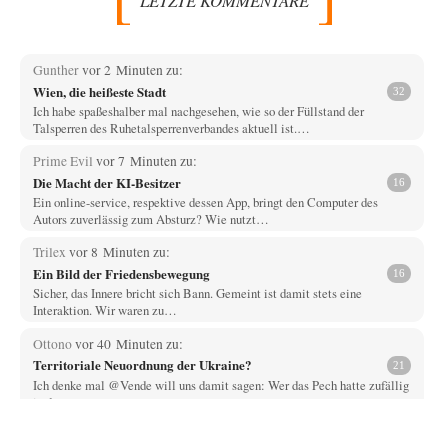
Gunther
vor 2 Minuten zu:
Wien, die heißeste Stadt
32
Ich habe spaßeshalber mal nachgesehen, wie so der Füllstand der
Talsperren des Ruhetalsperrenverbandes aktuell ist.…
Prime Evil
vor 7 Minuten zu:
Die Macht der KI-Besitzer
16
Ein online-service, respektive dessen App, bringt den Computer des
Autors zuverlässig zum Absturz? Wie nutzt…
Trilex
vor 8 Minuten zu:
Ein Bild der Friedensbewegung
16
Sicher, das Innere bricht sich Bann. Gemeint ist damit stets eine
Interaktion. Wir waren zu…
Ottono
vor 40 Minuten zu:
Territoriale Neuordnung der Ukraine?
21
Ich denke mal @Vende will uns damit sagen: Wer das Pech hatte zufällig
in dem…
PaulKehl
vor 4 Stunden zu: