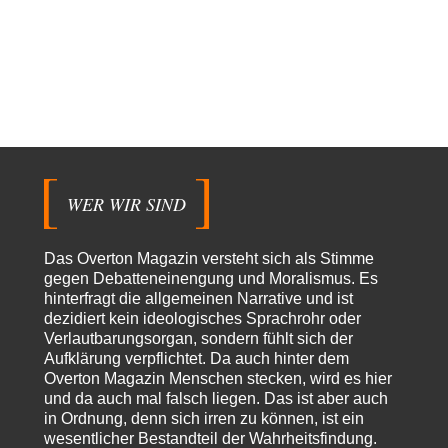
Theo Noestonto
vor 15 Stunden zu:
Die Westbank in New York
6
"Das hielt Amerika nicht davon ab, Afghanistan zu besetzen, die
Gesellschaft umzubauen, den Drogenanbau zu…
AeaP
vor 16 Stunden zu:
Absurde Debatte um Ceuta-„Invasion“ durch Marokko vertieft
8
EU-Spaltung
Jetzt versuchen "interessierte Kreise" Georg Restle fertigzumachen, der
in der Ceuta-Angelegenheit von einem "US-israelisch-marokkanischen
Bündnis"…
WER WIR SIND
Theo Noestonto
vor 17 Stunden zu:
Russische Blockade des Schwarzen Meeres
36
Das Overton Magazin versteht sich als Stimme
"Ohne tragfähige Argumentation wirds wohl eher nix mit dem
gegen Debatteneinengung und Moralismus. Es
„mainstraem näherbringen“…" Natürlich nicht! Da haben…
hinterfragt die allgemeinen Narrative und ist
dezidiert kein ideologisches Sprachrohr oder
Grottenolm
vor 18 Stunden zu:
Verlautbarungsorgan, sondern fühlt sich der
Die von Selenskij angeordnete 40-Tage-Operation hat den
67
Aufklärung verpflichtet. Da auch hinter dem
Krieg weiter eskaliert
Natürlich ist Russland scheinbar zögerlich, inkonsequent, reagiert immer
Overton Magazin Menschen stecken, wird es hier
nur . Aber es ist vielleicht, wie…
und da auch mal falsch liegen. Das ist aber auch
in Ordnung, denn sich irren zu können, ist ein
Patient 0
vor 23 Stunden zu:
wesentlicher Bestandteil der Wahrheitsfindung.