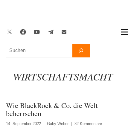
Zum
Inhalt
springen
Twitter
Facebook
YouTube
Telegram
Newsletter
Suchen
WIRTSCHAFTSMACHT
Wie BlackRock & Co. die Welt
beherrschen
14. September 2022
Gaby Weber
32 Kommentare