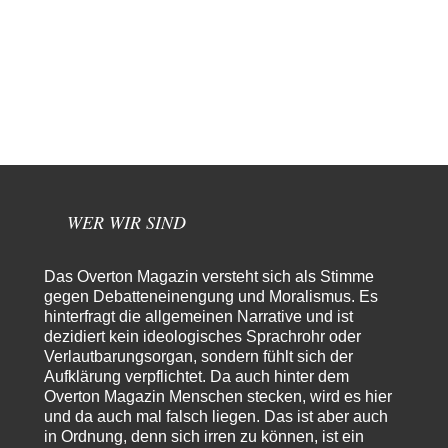
Die Gesellschaft ist wohl noch nicht zur Gänze kriegstauglich aber längst
nicht mehr friedensfähig. Innerer…
Torsten
vor 14 Stunden zu:
Urteil des Bundesverwaltungsgerichts zur ewigen
35
Geheimhaltung
Der Deep-State braucht Feinde wie ein Fisch das Wasser. Und nichts
erschafft bessere Feinde als…
Ferdinand Wohlgewiehert
vor 14 Stunden zu:
Wie arm sind wir, Herr Schneider?
21
"Art. 20,1 GG: „Die Bundesrepublik Deutschland ist ein demokratischer
WER WIR SIND
und sozialer Bundesstaat.“ Art. 14,2 GG:…
Zack15
vor 15 Stunden zu:
Das Overton Magazin versteht sich als Stimme
Die Westbank in New York
5
gegen Debatteneinengung und Moralismus. Es
Noch so einer, der viel schwatzt, wenn der Tag lang ist. Etwa die Frage
hinterfragt die allgemeinen Narrative und ist
nach…
dezidiert kein ideologisches Sprachrohr oder
Rubis
vor 17 Stunden zu:
Verlautbarungsorgan, sondern fühlt sich der
Die von Selenskij angeordnete 40-Tage-Operation hat den
Aufklärung verpflichtet. Da auch hinter dem
65
Krieg weiter eskaliert
Overton Magazin Menschen stecken, wird es hier
Hallo venice im Link unten gibt es einen Screenshot vielleicht ist es der
und da auch mal falsch liegen. Das ist aber auch
Besagte.....
in Ordnung, denn sich irren zu können, ist ein