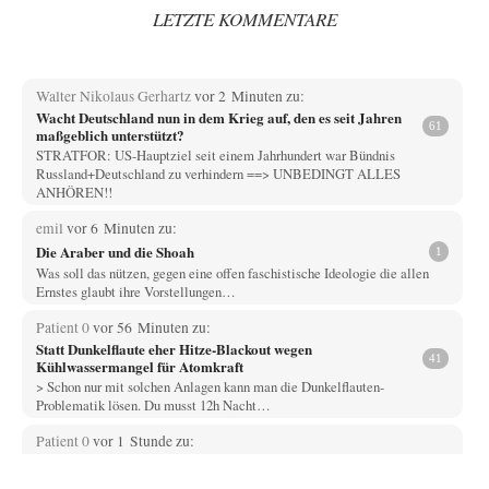
LETZTE KOMMENTARE
Walter Nikolaus Gerhartz
vor 2 Minuten zu:
Wacht Deutschland nun in dem Krieg auf, den es seit Jahren
61
maßgeblich unterstützt?
STRATFOR: US-Hauptziel seit einem Jahrhundert war Bündnis
Russland+Deutschland zu verhindern ==> UNBEDINGT ALLES
ANHÖREN!!
emil
vor 6 Minuten zu:
Die Araber und die Shoah
1
Was soll das nützen, gegen eine offen faschistische Ideologie die allen
Ernstes glaubt ihre Vorstellungen…
Patient 0
vor 56 Minuten zu:
Statt Dunkelflaute eher Hitze-Blackout wegen
41
Kühlwassermangel für Atomkraft
> Schon nur mit solchen Anlagen kann man die Dunkelflauten-
Problematik lösen. Du musst 12h Nacht…
Patient 0
vor 1 Stunde zu:
Helmut Schelsky – Der Mann, der den Marxismus überlebte
34
> Eine schwammige Kritik, die nicht an der Theorie nachweist, dass die