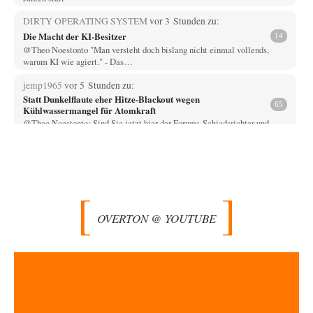
DIRTY OPERATING SYSTEM
vor 3 Stunden zu:
Die Macht der KI-Besitzer
14
@Theo Noestonto "Man versteht doch bislang nicht einmal vollends,
warum KI wie agiert." - Das…
jemp1965
vor 5 Stunden zu:
Statt Dunkelflaute eher Hitze-Blackout wegen
65
Kühlwassermangel für Atomkraft
@Theo Noestonto: Sind Sie jetzt hier der Forums-Schiedsrichter und
entscheiden, was "faktenfrei" ist??
Muaheheehe
vor 8 Stunden zu:
CSD-Anschlag: Amri 2.0?
8
Auf sowas wie mit dem Perso kommen nur Deutsche Schreibtischtäter ...
Als ob ein Amri…
OVERTON @ YOUTUBE
drummy-b
vor 8 Stunden zu:
Die Araber und die Shoah
6
Ihr Kommentar ist ja just genau so einseitig, wie Sie es Zuckermann hier
andichten wollen:…
Here read this
vor 9 Stunden zu:
Wacht Deutschland nun in dem Krieg auf, den es seit Jahren
73
maßgeblich unterstützt?