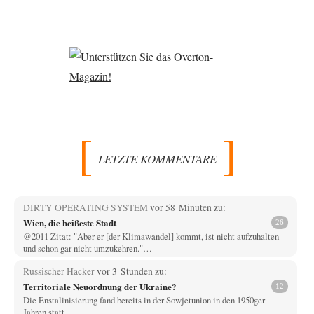
LETZTE KOMMENTARE
DIRTY OPERATING SYSTEM
vor 58 Minuten zu:
Wien, die heißeste Stadt
26
@2011 Zitat: "Aber er [der Klimawandel] kommt, ist nicht aufzuhalten
und schon gar nicht umzukehren."…
Russischer Hacker
vor 3 Stunden zu:
Territoriale Neuordnung der Ukraine?
12
Die Enstalinisierung fand bereits in der Sowjetunion in den 1950ger
Jahren statt