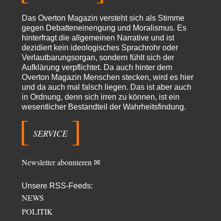
Theo Noestonto
vor 15 Stunden zu:
Russische Blockade des Schwarzen Meeres
36
Das Overton Magazin versteht sich als Stimme
"Ohne tragfähige Argumentation wirds wohl eher nix mit dem
gegen Debatteneinengung und Moralismus. Es
„mainstraem näherbringen“…" Natürlich nicht! Da haben…
hinterfragt die allgemeinen Narrative und ist
dezidiert kein ideologisches Sprachrohr oder
Grottenolm
vor 16 Stunden zu:
Verlautbarungsorgan, sondern fühlt sich der
Die von Selenskij angeordnete 40-Tage-Operation hat den
67
Aufklärung verpflichtet. Da auch hinter dem
Krieg weiter eskaliert
Natürlich ist Russland scheinbar zögerlich, inkonsequent, reagiert immer
Overton Magazin Menschen stecken, wird es hier
nur . Aber es ist vielleicht, wie…
und da auch mal falsch liegen. Das ist aber auch
in Ordnung, denn sich irren zu können, ist ein
Patient 0
vor 21 Stunden zu:
wesentlicher Bestandteil der Wahrheitsfindung.
Helmut Schelsky – Der Mann, der den Marxismus überlebte
34
> Eine schwammige Kritik, die nicht an der Theorie nachweist, dass die
fehlerhaft oder unvollständig…
SERVICE
Conrad
vor 23 Stunden zu:
Entkernen, Umfunktionieren und (feindlich) Übernehmen
3
Newsletter abonnieren ✉
Die NATO-Manöver gibt es noch. Mehr, als, zuvor, größere, nur eben jetzt
ein paar tausend…
Unsere RSS-Feeds:
Torsten
vor 1 Tag zu:
NEWS
Urteil des Bundesverwaltungsgerichts zur ewigen
7
Geheimhaltung
POLITIK
Der Deep-State braucht Feinde wie ein Fisch das Wasser. Und nichts