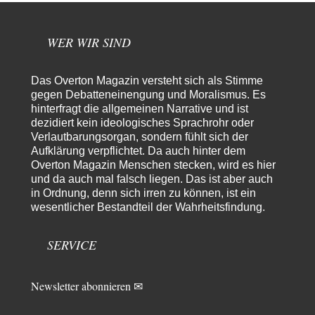
»Der freie Wille ist ein Mythos«
70
Vielen Dank, hatte ich nicht auf dem Schirm, weil ich ihn nicht mehr
lese. Beweist…
WER WIR SIND
garno
vor 8 Stunden zu:
Absurde Debatte um Ceuta-„Invasion“ durch Marokko
28
vertieft EU-Spaltung
Das Overton Magazin versteht sich als Stimme
Gratuliere, du hast erkannt wer hier der Bösewicht ist. Dann kann es ja
gegen Debatteneinengung und Moralismus. Es
gar nicht…
hinterfragt die allgemeinen Narrative und ist
dezidiert kein ideologisches Sprachrohr oder
Schattenland
vor 9 Stunden zu:
Verlautbarungsorgan, sondern fühlt sich der
Unkabarettistische Anstalten
1
Aufklärung verpflichtet. Da auch hinter dem
Dem schließe ich mich 100 pro an - das deutsche politische Kabarett ist
tot (Lisa…
Overton Magazin Menschen stecken, wird es hier
und da auch mal falsch liegen. Das ist aber auch
YaSa
vor 10 Stunden zu:
in Ordnung, denn sich irren zu können, ist ein
Dissonanzen
1
wesentlicher Bestandteil der Wahrheitsfindung.
Kleine Korrektur: Anders als Moshe Zuckermann schildet gab es in den
1960er und 1970er Jahren…
SERVICE
Wolfgang Wirth
vor 10 Stunden zu:
Entkernen, Umfunktionieren und (feindlich) Übernehmen
48
@Froschhaut Vielen Dank für Ihre freundlichen Worte. Ich nehme an,
Newsletter abonnieren ✉
dass ich dass stellvertretend auch…