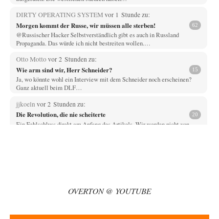
DIRTY OPERATING SYSTEM
vor 1 Stunde zu:
Morgen kommt der Russe, wir müssen alle sterben!
62
@Russischer Hacker Selbstverständlich gibt es auch in Russland
Propaganda. Das würde ich nicht bestreiten wollen.…
Otto Motto
vor 2 Stunden zu:
Wie arm sind wir, Herr Schneider?
15
Ja, wo könnte wohl ein Interview mit dem Schneider noch erscheinen?
Ganz aktuell beim DLF…
jjkoeln
vor 2 Stunden zu:
Die Revolution, die nie scheiterte
20
Ein Fehlschluss direkt am Anfang des Artikels. Wir werden nicht von
einem System gesteuert, sondern…
Mischa
vor 2 Stunden zu:
Russische Blockade des Schwarzen Meeres
21
Celler Loch, CSD-Anschlag, alles schon da für den 6.9. - jetzt fehlt
eigentlich nur nocjh…
OVERTON @ YOUTUBE
Kowolski
vor 2 Stunden zu:
Helmut Schelsky – Der Mann, der den Marxismus überlebte
26
Vor ca. 10 Jahren war ich einmal zum Tag der offenen Tür beim Institut