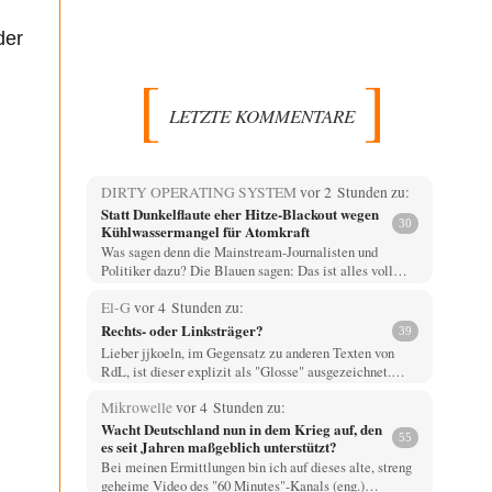
der
LETZTE KOMMENTARE
DIRTY OPERATING SYSTEM
vor 2 Stunden zu:
Statt Dunkelflaute eher Hitze-Blackout wegen
30
Kühlwassermangel für Atomkraft
Was sagen denn die Mainstream-Journalisten und
Politiker dazu? Die Blauen sagen: Das ist alles voll…
El-G
vor 4 Stunden zu:
Rechts- oder Linksträger?
39
Lieber jjkoeln, im Gegensatz zu anderen Texten von
RdL, ist dieser explizit als "Glosse" ausgezeichnet.…
Mikrowelle
vor 4 Stunden zu:
Wacht Deutschland nun in dem Krieg auf, den
55
es seit Jahren maßgeblich unterstützt?
Bei meinen Ermittlungen bin ich auf dieses alte, streng
geheime Video des "60 Minutes"-Kanals (eng.)…