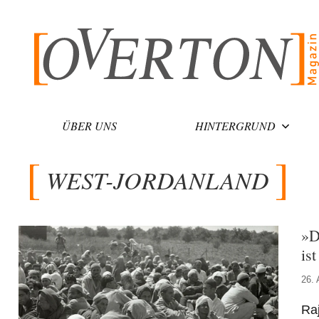
Zum
Inhalt
springen
ÜBER UNS
HINTERGRUND
WEST-JORDANLAND
»D
is
26. 
Raj