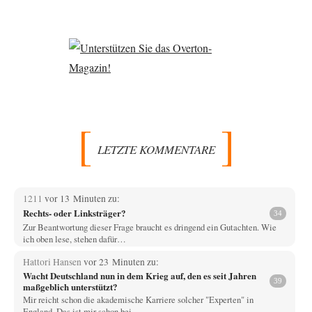
LETZTE KOMMENTARE
1211
vor 13 Minuten zu:
Rechts- oder Linksträger?
34
Zur Beantwortung dieser Frage braucht es dringend ein Gutachten. Wie
ich oben lese, stehen dafür…
Hattori Hansen
vor 23 Minuten zu:
Wacht Deutschland nun in dem Krieg auf, den es seit Jahren
39
maßgeblich unterstützt?
Mir reicht schon die akademische Karriere solcher "Experten" in
England. Das ist mir schon bei…