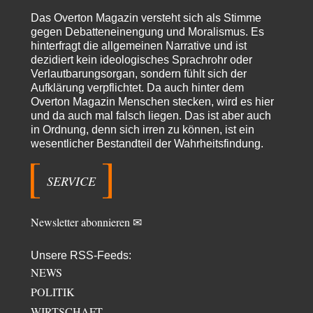
Die Revolution, die nie scheiterte
22
Das Overton Magazin versteht sich als Stimme
Es gibt 3 Arten von Freiheit: die geistige ,die seelische und die physische.
gegen Debatteneinengung und Moralismus. Es
Man darf…
hinterfragt die allgemeinen Narrative und ist
dezidiert kein ideologisches Sprachrohr oder
Erzengelin
vor 6 Stunden zu:
Verlautbarungsorgan, sondern fühlt sich der
Leihmutterschaft als Zweig des Transhumanismus
35
Aufklärung verpflichtet. Da auch hinter dem
es ist zum verzweifeln. so widerlich. ekelhaft, grausam. wahrscheinlich
hat das alles keinen zweck mehr,…
Overton Magazin Menschen stecken, wird es hier
und da auch mal falsch liegen. Das ist aber auch
emil
vor 8 Stunden zu:
in Ordnung, denn sich irren zu können, ist ein
From Field to Glass – Bio hochprozentig
7
wesentlicher Bestandteil der Wahrheitsfindung.
Zum Nordsee-Whisky geht auch prima ein Matjesbrötchen, ich hab's für
euch getestet. Beim Etikett ist…
SERVICE
emil
vor 11 Stunden zu:
Absurde Debatte um Ceuta-„Invasion“ durch Marokko
27
vertieft EU-Spaltung
Newsletter abonnieren ✉
China sagt jetzt auch etwas: Interessant ist vor allem die offizielle
Anerkennung der USA, das…
Unsere RSS-Feeds:
overton4cm
vor 19 Stunden zu:
NEWS
Morgen kommt der Russe, wir müssen alle sterben!
24
Kurz gesagt: der Autor dieses Kommentars weiß es ganz genau. Er hat die
POLITIK
Deutungshoheit. In…
WIRTSCHAFT