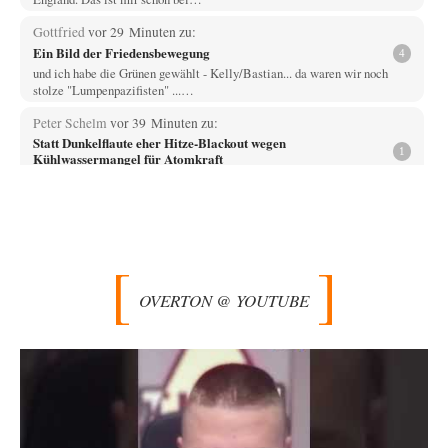
Gottfried
vor 29 Minuten zu:
Ein Bild der Friedensbewegung
4
und ich habe die Grünen gewählt - Kelly/Bastian... da waren wir noch
stolze "Lumpenpazifisten" ...…
Peter Schelm
vor 39 Minuten zu:
Statt Dunkelflaute eher Hitze-Blackout wegen
1
Kühlwassermangel für Atomkraft
Die so billige und zuverlässige Atomkraft für die Grundversorgung und
die Stabilität der Netze. Ich…
Rubis
vor 48 Minuten zu:
Die von Selenskij angeordnete 40-Tage-Operation hat den
64
Krieg weiter eskaliert
Hallo venice im Link unten gibt es einen Screenshot vielleicht ist es der
OVERTON @ YOUTUBE
Besagte.....
1211
vor 1 Stunde zu:
Helmut Schelsky – Der Mann, der den Marxismus überlebte
32
Über politische Strategien kann ich nichts sagen. Man müsste tatsächlich
organisierte gesellschaftliche Kräfte am Werk…
Russischer Hacker
vor 2 Stunden zu:
Russische Blockade des Schwarzen Meeres
31