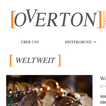
Zum
Inhalt
springen
ÜBER UNS
HINTERGRUND
WELTWEIT
Wo
17.
Wir
Ide