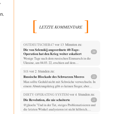
,
n.
LETZTE KOMMENTARE
OSTDEUTSCHER47
vor 13 Minuten zu:
Die von Selenskij angeordnete 40-Tage-
34
Operation hat den Krieg weiter eskaliert
Wenige Tage nach dem russischen Einmarsch in die
Ukraine, am 04.03. 22, erschien auf dem…
StS
vor 2 Stunden zu:
Russische Blockade des Schwarzen Meeres
23
Man sollte Geduld nicht mit Schwäche verwechseln. In
einem Abnutzungskrieg gibt es keinen Sieger, aber…
DIRTY OPERATING SYSTEM
vor 4 Stunden zu:
Die Revolution, die nie scheiterte
21
@jjkoeln "Und in der Tat, steiges Problematisieren und
die letzten Winkel analysieren ist nicht hilfreich.…