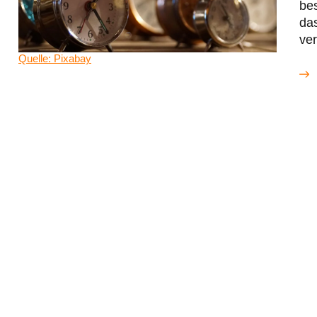
be
das
ver
Quelle: Pixabay